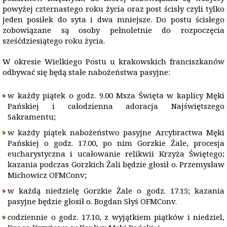
powyżej czternastego roku życia oraz post ścisły czyli tylko
jeden posiłek do syta i dwa mniejsze. Do postu ścisłego
zobowiązane są osoby pełnoletnie do rozpoczęcia
sześćdziesiątego roku życia.
W okresie Wielkiego Postu u krakowskich franciszkanów
odbywać się będą stałe nabożeństwa pasyjne:
w każdy piątek o godz. 9.00 Msza Święta w kaplicy Męki
Pańskiej i całodzienna adoracja Najświętszego
Sakramentu;
w każdy piątek nabożeństwo pasyjne Arcybractwa Męki
Pańskiej o godz. 17.00, po nim Gorzkie Żale, procesja
eucharystyczna i ucałowanie relikwii Krzyża Świętego;
kazania podczas Gorzkich Żali będzie głosił o. Przemysław
Michowicz OFMConv;
w każdą niedzielę Gorzkie Żale o godz. 17.15; kazania
pasyjne będzie głosił o. Bogdan Słyś OFMConv.
codziennie o godz. 17.10, z wyjątkiem piątków i niedziel,