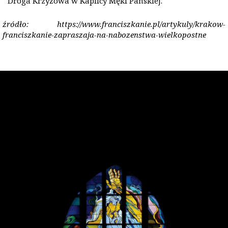
Droga Krzyżowa w Kaplicy Męki Pańskiej.
źródło: https://www.franciszkanie.pl/artykuly/krakow-
franciszkanie-zapraszaja-na-nabozenstwa-wielkopostne