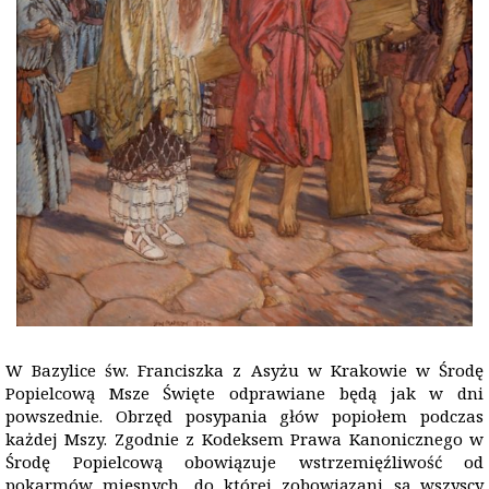
W Bazylice św. Franciszka z Asyżu w Krakowie w Środę
Popielcową Msze Święte odprawiane będą jak w dni
powszednie. Obrzęd posypania głów popiołem podczas
każdej Mszy. Zgodnie z Kodeksem Prawa Kanonicznego w
Środę Popielcową obowiązuje wstrzemięźliwość od
pokarmów mięsnych, do której zobowiązani są wszyscy