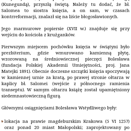
(Kunegundą), przyszłą świętą. Należy tu dodać, że bł.
Salomea to siostra księcia, a on sam, w czasach
kontrreformacji, znalazł się na liście błogosławionych.
Jego marmurowe popiersie (XVII w.) znajduje się przy
wejściu do kościoła z krużganków.
Pierwszym miejscem pochówku księcia w świątyni było
prezbiterium, gdzie wmurowano kamienną płytę,
wzorowaną na średniowiecznej pieczęci Bolesława
(fundacja Polskiej Akademii Umiejętności, proj. Jana
Matejki 1891). Obecnie doczesne szczątki księcia spoczywają
w kamiennej urnie za kratą, po prawej stronie ołtarza w
kaplicy bł. Salomei (wejście z północnego ramienia
transeptu). W samym ołtarzu książę został upamiętniony
siedemnastowieczną figurą.
Głównymi osiągnięciami Bolesława Wstydliwego były:
lokacja na prawie magdeburskim Krakowa (5 VI 1257)
oraz ponad 20 miast Małopolski; zaprojektowany po