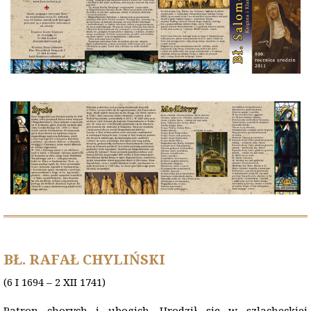
BŁ. RAFAŁ CHYLIŃSKI
(6 I 1694 – 2 XII 1741)
Patron chorych i ubogich. Urodził się w szlacheckiej