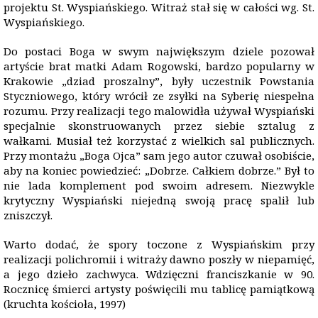
projektu St. Wyspiańskiego. Witraż stał się w całości wg. St.
Wyspiańskiego.
Do postaci Boga w swym największym dziele pozował
artyście brat matki Adam Rogowski, bardzo popularny w
Krakowie „dziad proszalny”, były uczestnik Powstania
Styczniowego, który wrócił ze zsyłki na Syberię niespełna
rozumu. Przy realizacji tego malowidła używał Wyspiański
specjalnie skonstruowanych przez siebie sztalug z
wałkami. Musiał też korzystać z wielkich sal publicznych.
Przy montażu „Boga Ojca” sam jego autor czuwał osobiście,
aby na koniec powiedzieć: „Dobrze. Całkiem dobrze.” Był to
nie lada komplement pod swoim adresem. Niezwykle
krytyczny Wyspiański niejedną swoją pracę spalił lub
zniszczył.
Warto dodać, że spory toczone z Wyspiańskim przy
realizacji polichromii i witraży dawno poszły w niepamięć,
a jego dzieło zachwyca. Wdzięczni franciszkanie w 90.
Rocznicę śmierci artysty poświęcili mu tablicę pamiątkową
(kruchta kościoła, 1997)