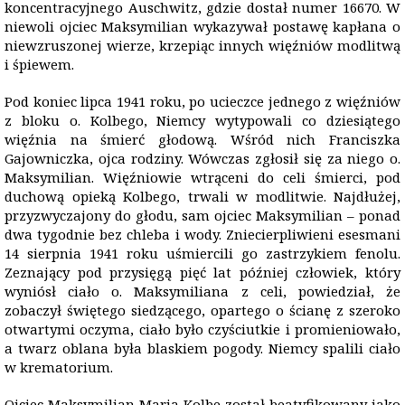
koncentracyjnego Auschwitz, gdzie dostał numer 16670. W
niewoli ojciec Maksymilian wykazywał postawę kapłana o
niewzruszonej wierze, krzepiąc innych więźniów modlitwą
i śpiewem.
Pod koniec lipca 1941 roku, po ucieczce jednego z więźniów
z bloku o. Kolbego, Niemcy wytypowali co dziesiątego
więźnia na śmierć głodową. Wśród nich Franciszka
Gajowniczka, ojca rodziny. Wówczas zgłosił się za niego o.
Maksymilian. Więźniowie wtrąceni do celi śmierci, pod
duchową opieką Kolbego, trwali w modlitwie. Najdłużej,
przyzwyczajony do głodu, sam ojciec Maksymilian – ponad
dwa tygodnie bez chleba i wody. Zniecierpliwieni esesmani
14 sierpnia 1941 roku uśmiercili go zastrzykiem fenolu.
Zeznający pod przysięgą pięć lat później człowiek, który
wyniósł ciało o. Maksymiliana z celi, powiedział, że
zobaczył świętego siedzącego, opartego o ścianę z szeroko
otwartymi oczyma, ciało było czyściutkie i promieniowało,
a twarz oblana była blaskiem pogody. Niemcy spalili ciało
w krematorium.
Ojciec Maksymilian Maria Kolbe został beatyfikowany jako