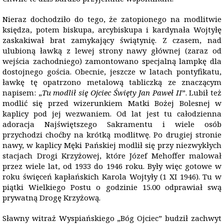
Nieraz dochodziło do tego, że zatopionego na modlitwie
księdza, potem biskupa, arcybiskupa i kardynała Wojtyłę
zaskakiwał brat zamykający świątynię. Z czasem, nad
ulubioną ławką z lewej strony nawy głównej (zaraz od
wejścia zachodniego) zamontowano specjalną lampkę dla
dostojnego gościa. Obecnie, jeszcze w latach pontyfikatu,
ławkę tę opatrzono metalową tabliczką ze znaczącym
napisem: „
Tu modlił się Ojciec Święty Jan Paweł II
”. Lubił też
modlić się przed wizerunkiem Matki Bożej Bolesnej w
kaplicy pod jej wezwaniem. Od lat jest tu całodzienna
adoracja Najświętszego Sakramentu i wiele osób
przychodzi choćby na krótką modlitwę. Po drugiej stronie
nawy, w kaplicy Męki Pańskiej modlił się przy niezwykłych
stacjach Drogi Krzyżowej, które Józef Mehoffer malował
przez wiele lat, od 1933 do 1946 roku. Były więc gotowe w
roku święceń kapłańskich Karola Wojtyły (1 XI 1946). Tu w
piątki Wielkiego Postu o godzinie 15.00 odprawiał swą
prywatną Drogę Krzyżową.
Sławny witraż Wyspiańskiego „Bóg Ojciec” budził zachwyt