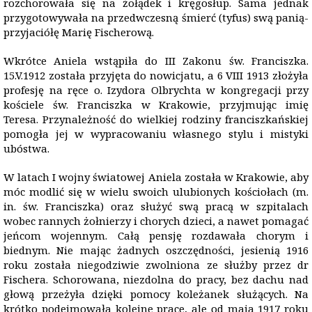
rozchorowała się na żołądek i kręgosłup. Sama jednak
przygotowywała na przedwczesną śmierć (tyfus) swą panią-
przyjaciółę Marię Fischerową.
Wkrótce Aniela wstąpiła do III Zakonu św. Franciszka.
15.V.1912 została przyjęta do nowicjatu, a 6 VIII 1913 złożyła
profesję na ręce o. Izydora Olbrychta w kongregacji przy
kościele św. Franciszka w Krakowie, przyjmując imię
Teresa. Przynależność do wielkiej rodziny franciszkańskiej
pomogła jej w wypracowaniu własnego stylu i mistyki
ubóstwa.
W latach I wojny światowej Aniela została w Krakowie, aby
móc modlić się w wielu swoich ulubionych kościołach (m.
in. św. Franciszka) oraz służyć swą pracą w szpitalach
wobec rannych żołnierzy i chorych dzieci, a nawet pomagać
jeńcom wojennym. Całą pensję rozdawała chorym i
biednym. Nie mając żadnych oszczędności, jesienią 1916
roku została niegodziwie zwolniona ze służby przez dr
Fischera. Schorowana, niezdolna do pracy, bez dachu nad
głową przeżyła dzięki pomocy koleżanek służących. Na
krótko podejmowała kolejne prace, ale od maja 1917 roku