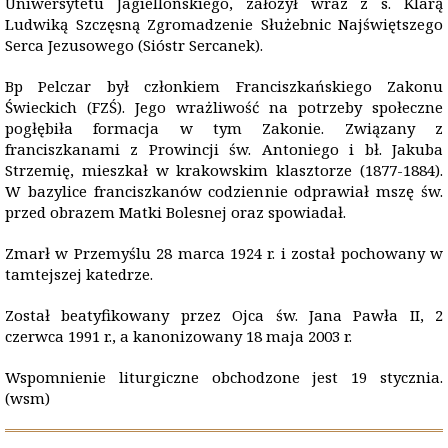
Uniwersytetu Jagiellońskiego, założył wraz z s. Klarą
Ludwiką Szczęsną Zgromadzenie Służebnic Najświętszego
Serca Jezusowego (Sióstr Sercanek).
Bp Pelczar był członkiem Franciszkańskiego Zakonu
Świeckich (FZŚ). Jego wrażliwość na potrzeby społeczne
pogłębiła formacja w tym Zakonie. Związany z
franciszkanami z Prowincji św. Antoniego i bł. Jakuba
Strzemię, mieszkał w krakowskim klasztorze (1877-1884).
W bazylice franciszkanów codziennie odprawiał mszę św.
przed obrazem Matki Bolesnej oraz spowiadał.
Zmarł w Przemyślu 28 marca 1924 r. i został pochowany w
tamtejszej katedrze.
Został beatyfikowany przez Ojca św. Jana Pawła II, 2
czerwca 1991 r., a kanonizowany 18 maja 2003 r.
Wspomnienie liturgiczne obchodzone jest 19 stycznia.
(wsm)