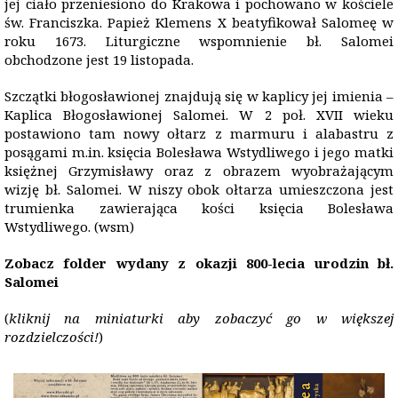
jej ciało przeniesiono do Krakowa i pochowano w kościele
św. Franciszka. Papież Klemens X beatyfikował Salomeę w
roku 1673. Liturgiczne wspomnienie bł. Salomei
obchodzone jest 19 listopada.
Szczątki błogosławionej znajdują się w kaplicy jej imienia –
Kaplica Błogosławionej Salomei. W 2 poł. XVII wieku
postawiono tam nowy ołtarz z marmuru i alabastru z
posągami m.in. księcia Bolesława Wstydliwego i jego matki
księżnej Grzymisławy oraz z obrazem wyobrażającym
wizję bł. Salomei. W niszy obok ołtarza umieszczona jest
trumienka zawierająca kości księcia Bolesława
Wstydliwego. (wsm)
Zobacz folder wydany z okazji 800-lecia urodzin bł.
Salomei
(
kliknij na miniaturki aby zobaczyć go w większej
rozdzielczości!
)