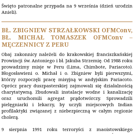
Święto patronalne przypada na 9 września (dzień urodzin
Anieli).
BŁ. ZBIGNIEW STRZAŁKOWSKI OFMConv,
BŁ. MICHAŁ TOMASZEK OFMConv –
MĘCZENNICY Z PERU
Obaj zakonnicy należeli do krakowskiej franciszkańskiej
Prowincji św. Antoniego i bł. Jakuba Strzemię. Od 1988 roku
prowadzimy misje w Peru (Lima, Chimbote, Pariacoto).
Błogosławieni o. Michał i o. Zbigniew byli pierwszymi,
którzy rozpoczęli pracę misyjną w andyjskim Pariacoto.
Oprócz pracy duszpasterskiej zajmowali się działalnością
charytatywną. Zbudowali instalacje wodne i kanalizację
oraz uruchomili agregat prądotwórczy. Sprowadzili
pielęgniarki i lekarzy, by uczyli miejscowych Indian
profilaktyki związanej z niebezpieczną w całym regionie
cholerą.
9 sierpnia 1991 roku terroryści z maoistowskiego