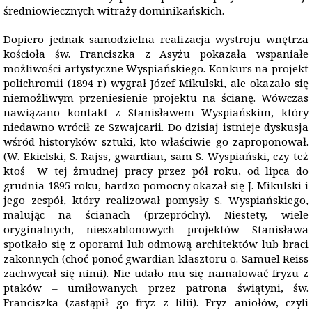
średniowiecznych witraży dominikańskich.
Dopiero jednak samodzielna realizacja wystroju wnętrza
kościoła św. Franciszka z Asyżu pokazała wspaniałe
możliwości artystyczne Wyspiańskiego. Konkurs na projekt
polichromii (1894 r.) wygrał Józef Mikulski, ale okazało się
niemożliwym przeniesienie projektu na ścianę. Wówczas
nawiązano kontakt z Stanisławem Wyspiańskim, który
niedawno wrócił ze Szwajcarii. Do dzisiaj istnieje dyskusja
wśród historyków sztuki, kto właściwie go zaproponował.
(W. Ekielski, S. Rajss, gwardian, sam S. Wyspiański, czy też
ktoś W tej żmudnej pracy przez pół roku, od lipca do
grudnia 1895 roku, bardzo pomocny okazał się J. Mikulski i
jego zespół, który realizował pomysły S. Wyspiańskiego,
malując na ścianach (przepróchy). Niestety, wiele
oryginalnych, nieszablonowych projektów Stanisława
spotkało się z oporami lub odmową architektów lub braci
zakonnych (choć ponoć gwardian klasztoru o. Samuel Reiss
zachwycał się nimi). Nie udało mu się namalować fryzu z
ptaków – umiłowanych przez patrona świątyni, św.
Franciszka (zastąpił go fryz z lilii). Fryz aniołów, czyli