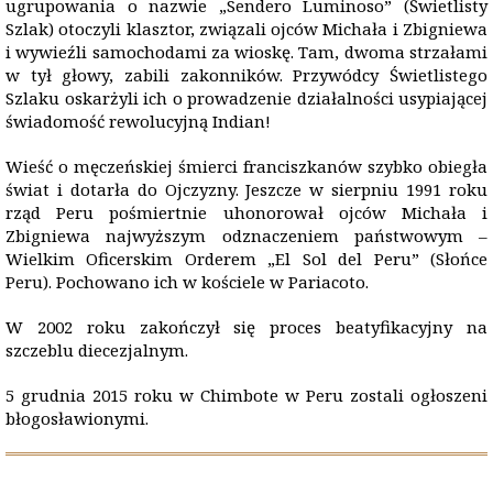
ugrupowania o nazwie „Sendero Luminoso” (Świetlisty
Szlak) otoczyli klasztor, związali ojców Michała i Zbigniewa
i wywieźli samochodami za wioskę. Tam, dwoma strzałami
w tył głowy, zabili zakonników. Przywódcy Świetlistego
Szlaku oskarżyli ich o prowadzenie działalności usypiającej
świadomość rewolucyjną Indian!
Wieść o męczeńskiej śmierci franciszkanów szybko obiegła
świat i dotarła do Ojczyzny. Jeszcze w sierpniu 1991 roku
rząd Peru pośmiertnie uhonorował ojców Michała i
Zbigniewa najwyższym odznaczeniem państwowym –
Wielkim Oficerskim Orderem „El Sol del Peru” (Słońce
Peru). Pochowano ich w kościele w Pariacoto.
W 2002 roku zakończył się proces beatyfikacyjny na
szczeblu diecezjalnym.
5 grudnia 2015 roku w Chimbote w Peru zostali ogłoszeni
błogosławionymi.