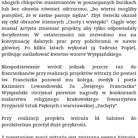
ubogich chłopców-ministrantów w poszarpanych bucikach
lub bez obuwia również odrzucono, „bo wierni mogliby
pomyśleć, że w niebie panuje nędza”. Zbyt świecki okazał
się cykl obrazów ściennych „Cnoty i występki”. Ciągle więc
musiał Artysta zmieniać projekty, aby tylko odpowiadały
decydentom. W ostateczności nie zezwolono mu na
kontynuację dalszych prac przy polichromii w nawie
głównej. Po kilku latach wykonał ją Tadeusz Popiel,
próbując naśladować kwietne wzorce Wyspiańskiego.
Niespodziewanie wrócił jednak jeszcze raz do
franciszkanów przy realizacji projektów witraży. Do postaci
św. Franciszka pozował mu kolega, medyk i poeta
Kazimierz Lewandowski. Za „Świętego Franciszka”
Wyspiański otrzymał pierwsze nagrody w konkursach
malarstwa religijnego krakowskiego Towarzystwa
Przyjaciół Sztuk Pięknych i warszawskiej „Zachęty”.
Przy realizacji projektu witraża bł. Salomei do
prezbiterium przeżył duże przykrości.
Z powstaniem tegoż witraża jest związana pewna historia.