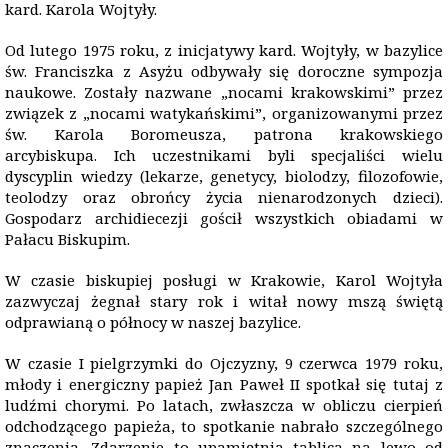
kard. Karola Wojtyły.
Od lutego 1975 roku, z inicjatywy kard. Wojtyły, w bazylice
św. Franciszka z Asyżu odbywały się doroczne sympozja
naukowe. Zostały nazwane „nocami krakowskimi” przez
związek z „nocami watykańskimi”, organizowanymi przez
św. Karola Boromeusza, patrona krakowskiego
arcybiskupa. Ich uczestnikami byli specjaliści wielu
dyscyplin wiedzy (lekarze, genetycy, biolodzy, filozofowie,
teolodzy oraz obrońcy życia nienarodzonych dzieci).
Gospodarz archidiecezji gościł wszystkich obiadami w
Pałacu Biskupim.
W czasie biskupiej posługi w Krakowie, Karol Wojtyła
zazwyczaj żegnał stary rok i witał nowy mszą świętą
odprawianą o północy w naszej bazylice.
W czasie I pielgrzymki do Ojczyzny, 9 czerwca 1979 roku,
młody i energiczny papież Jan Paweł II spotkał się tutaj z
ludźmi chorymi. Po latach, zwłaszcza w obliczu cierpień
odchodzącego papieża, to spotkanie nabrało szczególnego
znaczenia. Zdarzenie to upamiętnia tablica na lewo od