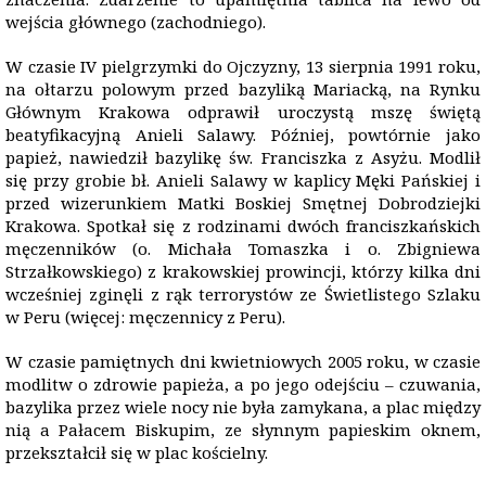
wejścia głównego (zachodniego).
W czasie IV pielgrzymki do Ojczyzny, 13 sierpnia 1991 roku,
na ołtarzu polowym przed bazyliką Mariacką, na Rynku
Głównym Krakowa odprawił uroczystą mszę świętą
beatyfikacyjną Anieli Salawy. Później, powtórnie jako
papież, nawiedził bazylikę św. Franciszka z Asyżu. Modlił
się przy grobie bł. Anieli Salawy w kaplicy Męki Pańskiej i
przed wizerunkiem Matki Boskiej Smętnej Dobrodziejki
Krakowa. Spotkał się z rodzinami dwóch franciszkańskich
męczenników (o. Michała Tomaszka i o. Zbigniewa
Strzałkowskiego) z krakowskiej prowincji, którzy kilka dni
wcześniej zginęli z rąk terrorystów ze Świetlistego Szlaku
w Peru (więcej: męczennicy z Peru).
W czasie pamiętnych dni kwietniowych 2005 roku, w czasie
modlitw o zdrowie papieża, a po jego odejściu – czuwania,
bazylika przez wiele nocy nie była zamykana, a plac między
nią a Pałacem Biskupim, ze słynnym papieskim oknem,
przekształcił się w plac kościelny.