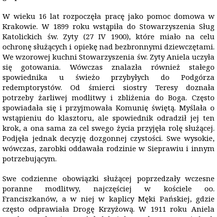
W wieku 16 lat rozpoczęła pracę jako pomoc domowa w
Krakowie. W 1899 roku wstąpiła do Stowarzyszenia Sług
Katolickich św. Zyty (27 IV 1900), które miało na celu
ochronę służących i opiekę nad bezbronnymi dziewczętami.
We wzorowej kuchni Stowarzyszenia św. Zyty Aniela uczyła
się gotowania. Wówczas znalazła również stałego
spowiednika u świeżo przybyłych do Podgórza
redemptorystów. Od śmierci siostry Teresy doznała
potrzeby żarliwej modlitwy i zbliżenia do Boga. Często
spowiadała się i przyjmowała Komunię świętą. Myślała o
wstąpieniu do klasztoru, ale spowiednik odradził jej ten
krok, a ona sama za cel swego życia przyjęła rolę służącej.
Podjęła jednak decyzję dozgonnej czystości. Swe wysokie,
wówczas, zarobki oddawała rodzinie w Sieprawiu i innym
potrzebującym.
Swe codzienne obowiązki służącej poprzedzały wczesne
poranne modlitwy, najczęściej w kościele oo.
Franciszkanów, a w niej w kaplicy Męki Pańskiej, gdzie
często odprawiała Drogę Krzyżową. W 1911 roku Aniela