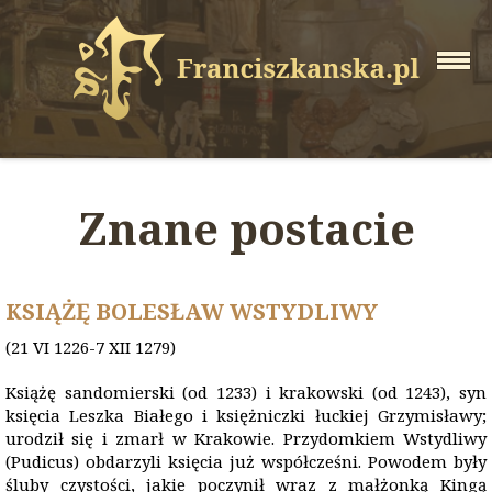
Znane postacie
KSIĄŻĘ BOLESŁAW WSTYDLIWY
(21 VI 1226-7 XII 1279)
Książę sandomierski (od 1233) i krakowski (od 1243), syn
księcia Leszka Białego i księżniczki łuckiej Grzymisławy;
urodził się i zmarł w Krakowie. Przydomkiem Wstydliwy
(Pudicus) obdarzyli księcia już współcześni. Powodem były
śluby czystości, jakie poczynił wraz z małżonką Kingą