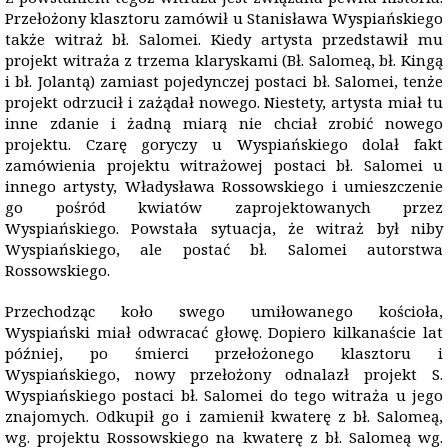
Przełożony klasztoru zamówił u Stanisława Wyspiańskiego
także witraż bł. Salomei. Kiedy artysta przedstawił mu
projekt witraża z trzema klaryskami (Bł. Salomeą, bł. Kingą
i bł. Jolantą) zamiast pojedynczej postaci bł. Salomei, tenże
projekt odrzucił i zażądał nowego. Niestety, artysta miał tu
inne zdanie i żadną miarą nie chciał zrobić nowego
projektu. Czarę goryczy u Wyspiańskiego dolał fakt
zamówienia projektu witrażowej postaci bł. Salomei u
innego artysty, Władysława Rossowskiego i umieszczenie
go pośród kwiatów zaprojektowanych przez
Wyspiańskiego. Powstała sytuacja, że witraż był niby
Wyspiańskiego, ale postać bł. Salomei autorstwa
Rossowskiego.
Przechodząc koło swego umiłowanego kościoła,
Wyspiański miał odwracać głowę. Dopiero kilkanaście lat
później, po śmierci przełożonego klasztoru i
Wyspiańskiego, nowy przełożony odnalazł projekt S.
Wyspiańskiego postaci bł. Salomei do tego witraża u jego
znajomych. Odkupił go i zamienił kwaterę z bł. Salomeą,
wg. projektu Rossowskiego na kwaterę z bł. Salomeą wg.