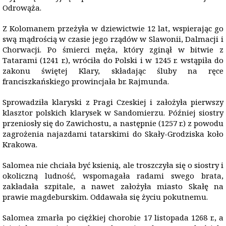
Odrowąża.
Z Kolomanem przeżyła w dziewictwie 12 lat, wspierając go
swą mądrością w czasie jego rządów w Slawonii, Dalmacji i
Chorwacji. Po śmierci męża, który zginął w bitwie z
Tatarami (1241 r.), wróciła do Polski i w 1245 r. wstąpiła do
zakonu świętej Klary, składając śluby na ręce
franciszkańskiego prowincjała br. Rajmunda.
Sprowadziła klaryski z Pragi Czeskiej i założyła pierwszy
klasztor polskich klarysek w Sandomierzu. Później siostry
przeniosły się do Zawichostu, a następnie (1257 r.) z powodu
zagrożenia najazdami tatarskimi do Skały-Grodziska koło
Krakowa.
Salomea nie chciała być ksienią, ale troszczyła się o siostry i
okoliczną ludność, wspomagała radami swego brata,
zakładała szpitale, a nawet założyła miasto Skałę na
prawie magdeburskim. Oddawała się życiu pokutnemu.
Salomea zmarła po ciężkiej chorobie 17 listopada 1268 r., a