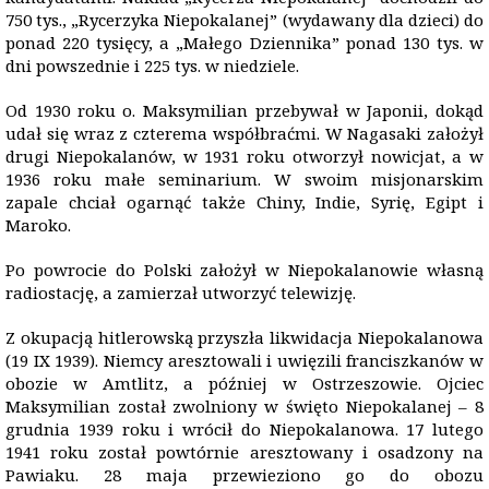
750 tys., „Rycerzyka Niepokalanej” (wydawany dla dzieci) do
ponad 220 tysięcy, a „Małego Dziennika” ponad 130 tys. w
dni powszednie i 225 tys. w niedziele.
Od 1930 roku o. Maksymilian przebywał w Japonii, dokąd
udał się wraz z czterema współbraćmi. W Nagasaki założył
drugi Niepokalanów, w 1931 roku otworzył nowicjat, a w
1936 roku małe seminarium. W swoim misjonarskim
zapale chciał ogarnąć także Chiny, Indie, Syrię, Egipt i
Maroko.
Po powrocie do Polski założył w Niepokalanowie własną
radiostację, a zamierzał utworzyć telewizję.
Z okupacją hitlerowską przyszła likwidacja Niepokalanowa
(19 IX 1939). Niemcy aresztowali i uwięzili franciszkanów w
obozie w Amtlitz, a później w Ostrzeszowie. Ojciec
Maksymilian został zwolniony w święto Niepokalanej – 8
grudnia 1939 roku i wrócił do Niepokalanowa. 17 lutego
1941 roku został powtórnie aresztowany i osadzony na
Pawiaku. 28 maja przewieziono go do obozu