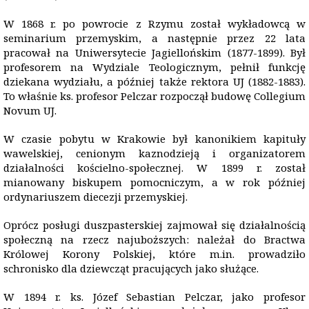
W 1868 r. po powrocie z Rzymu został wykładowcą w
seminarium przemyskim, a następnie przez 22 lata
pracował na Uniwersytecie Jagiellońskim (1877-1899). Był
profesorem na Wydziale Teologicznym, pełnił funkcję
dziekana wydziału, a później także rektora UJ (1882-1883).
To właśnie ks. profesor Pelczar rozpoczął budowę Collegium
Novum UJ.
W czasie pobytu w Krakowie był kanonikiem kapituły
wawelskiej, cenionym kaznodzieją i organizatorem
działalności kościelno-społecznej. W 1899 r. został
mianowany biskupem pomocniczym, a w rok później
ordynariuszem diecezji przemyskiej.
Oprócz posługi duszpasterskiej zajmował się działalnością
społeczną na rzecz najuboższych: należał do Bractwa
Królowej Korony Polskiej, które m.in. prowadziło
schronisko dla dziewcząt pracujących jako służące.
W 1894 r. ks. Józef Sebastian Pelczar, jako profesor