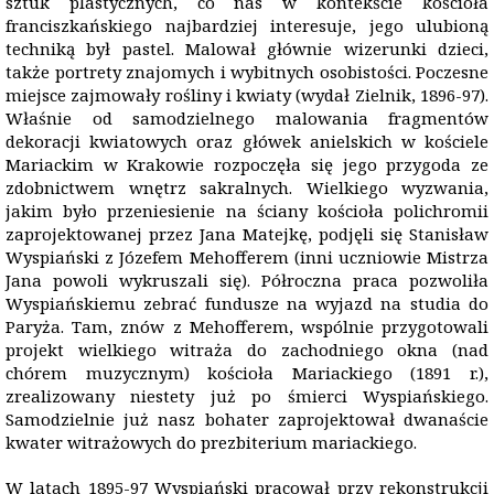
sztuk plastycznych, co nas w kontekście kościoła
franciszkańskiego najbardziej interesuje, jego ulubioną
techniką był pastel. Malował głównie wizerunki dzieci,
także portrety znajomych i wybitnych osobistości. Poczesne
miejsce zajmowały rośliny i kwiaty (wydał Zielnik, 1896-97).
Właśnie od samodzielnego malowania fragmentów
dekoracji kwiatowych oraz główek anielskich w kościele
Mariackim w Krakowie rozpoczęła się jego przygoda ze
zdobnictwem wnętrz sakralnych. Wielkiego wyzwania,
jakim było przeniesienie na ściany kościoła polichromii
zaprojektowanej przez Jana Matejkę, podjęli się Stanisław
Wyspiański z Józefem Mehofferem (inni uczniowie Mistrza
Jana powoli wykruszali się). Półroczna praca pozwoliła
Wyspiańskiemu zebrać fundusze na wyjazd na studia do
Paryża. Tam, znów z Mehofferem, wspólnie przygotowali
projekt wielkiego witraża do zachodniego okna (nad
chórem muzycznym) kościoła Mariackiego (1891 r.),
zrealizowany niestety już po śmierci Wyspiańskiego.
Samodzielnie już nasz bohater zaprojektował dwanaście
kwater witrażowych do prezbiterium mariackiego.
W latach 1895-97 Wyspiański pracował przy rekonstrukcji