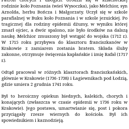
rodzinie koło Poznania (wieś Wysoczka), jako Melchior, syn
Arnolda, herbu Bończa i Małgorzaty. Uczył się w szkole
parafialnej w Buku koło Poznania i w szkole jezuickiej. Po
tragicznej dla rodziny epidemii dżumy, w wyniku której
zmarł ojciec, a dwór spalono, nie było środków na dalszą
naukę. Melchior zmuszony był wstąpić do wojska (1712 r.).
W 1715 roku przybywa do klasztoru franciszkanów w
Krakowie z zamiarem zostania bratem. Składa śluby
zakonne, otrzymuje święcenia kapłańskie i imię Rafał (1717
r.).
Odtąd pracował w różnych klasztorach franciszkańskich,
głównie w Krakowie (1736-1738) i Łagiewnikach pod Łodzią,
gdzie umiera 2 grudnia 1741 roku.
Był to heroiczny opiekun biednych, kalekich, chorych i
konających (zwłaszcza w czasie epidemii w 1736 roku w
Krakowie). Jego postawa, umartwianie się, post i pokora
przyciągały rzesze wiernych do kościoła. Był ich
spowiednikiem i kaznodzieją.