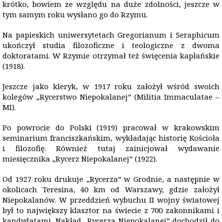
krótko, bowiem ze względu na duże zdolności, jeszcze w
tym samym roku wysłano go do Rzymu.
Na papieskich uniwersytetach Gregorianum i Seraphicum
ukończył studia filozoficzne i teologiczne z dwoma
doktoratami. W Rzymie otrzymał też święcenia kapłańskie
(1918).
Jeszcze jako kleryk, w 1917 roku założył wśród swoich
kolegów „Rycerstwo Niepokalanej” (Militia Immaculatae –
MI).
Po powrocie do Polski (1919) pracował w krakowskim
seminarium franciszkańskim, wykładając historię Kościoła
i filozofię. Również tutaj zainicjował wydawanie
miesięcznika „Rycerz Niepokalanej” (1922).
Od 1927 roku drukuje „Rycerza” w Grodnie, a następnie w
okolicach Teresina, 40 km od Warszawy, gdzie założył
Niepokalanów. W przeddzień wybuchu II wojny światowej
był to największy klasztor na świecie z 700 zakonnikami i
kandydatami. Nakład „Rycerza Niepokalanej” dochodził do