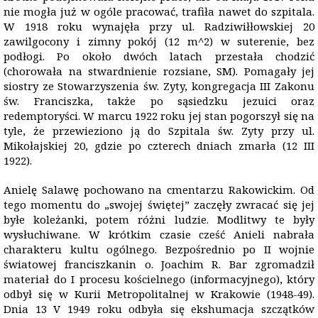
nie mogła już w ogóle pracować, trafiła nawet do szpitala.
W 1918 roku wynajęła przy ul. Radziwiłłowskiej 20
zawilgocony i zimny pokój (12 m^2) w suterenie, bez
podłogi. Po około dwóch latach przestała chodzić
(chorowała na stwardnienie rozsiane, SM). Pomagały jej
siostry ze Stowarzyszenia św. Zyty, kongregacja III Zakonu
św. Franciszka, także po sąsiedzku jezuici oraz
redemptoryści. W marcu 1922 roku jej stan pogorszył się na
tyle, że przewieziono ją do Szpitala św. Zyty przy ul.
Mikołajskiej 20, gdzie po czterech dniach zmarła (12 III
1922).
Anielę Salawę pochowano na cmentarzu Rakowickim. Od
tego momentu do „swojej świętej” zaczęły zwracać się jej
byłe koleżanki, potem różni ludzie. Modlitwy te były
wysłuchiwane. W krótkim czasie cześć Anieli nabrała
charakteru kultu ogólnego. Bezpośrednio po II wojnie
światowej franciszkanin o. Joachim R. Bar zgromadził
materiał do I procesu kościelnego (informacyjnego), który
odbył się w Kurii Metropolitalnej w Krakowie (1948-49).
Dnia 13 V 1949 roku odbyła się ekshumacja szczątków