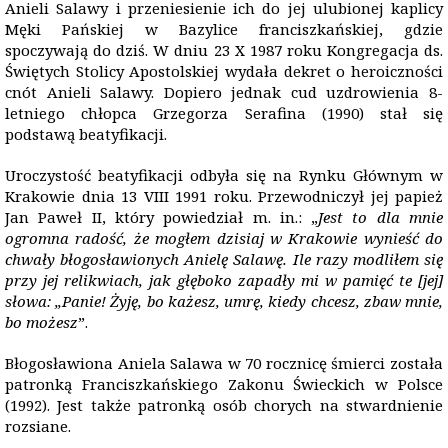
Anieli Salawy i przeniesienie ich do jej ulubionej kaplicy
Męki Pańskiej w Bazylice franciszkańskiej, gdzie
spoczywają do dziś. W dniu 23 X 1987 roku Kongregacja ds.
Świętych Stolicy Apostolskiej wydała dekret o heroiczności
cnót Anieli Salawy. Dopiero jednak cud uzdrowienia 8-
letniego chłopca Grzegorza Serafina (1990) stał się
podstawą beatyfikacji.
Uroczystość beatyfikacji odbyła się na Rynku Głównym w
Krakowie dnia 13 VIII 1991 roku. Przewodniczył jej papież
Jan Paweł II, który powiedział m. in.: „
Jest to dla mnie
ogromna radość, że mogłem dzisiaj w Krakowie wynieść do
chwały błogosławionych Anielę Salawę. Ile razy modliłem się
przy jej relikwiach, jak głęboko zapadły mi w pamięć te [jej]
słowa: „Panie! Żyję, bo każesz, umrę, kiedy chcesz, zbaw mnie,
bo możesz
”.
Błogosławiona Aniela Salawa w 70 rocznicę śmierci została
patronką Franciszkańskiego Zakonu Świeckich w Polsce
(1992). Jest także patronką osób chorych na stwardnienie
rozsiane.