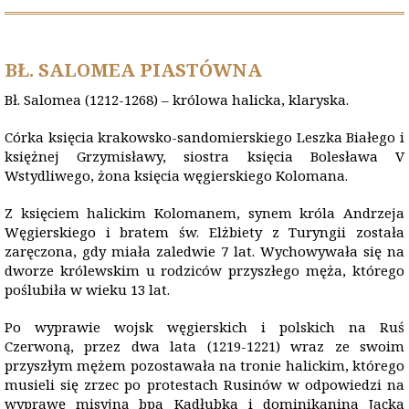
BŁ. SALOMEA PIASTÓWNA
Bł. Salomea (1212-1268) – królowa halicka, klaryska.
Córka księcia krakowsko-sandomierskiego Leszka Białego i
księżnej Grzymisławy, siostra księcia Bolesława V
Wstydliwego, żona księcia węgierskiego Kolomana.
Z księciem halickim Kolomanem, synem króla Andrzeja
Węgierskiego i bratem św. Elżbiety z Turyngii została
zaręczona, gdy miała zaledwie 7 lat. Wychowywała się na
dworze królewskim u rodziców przyszłego męża, którego
poślubiła w wieku 13 lat.
Po wyprawie wojsk węgierskich i polskich na Ruś
Czerwoną, przez dwa lata (1219-1221) wraz ze swoim
przyszłym mężem pozostawała na tronie halickim, którego
musieli się zrzec po protestach Rusinów w odpowiedzi na
wyprawę misyjną bpa Kadłubka i dominikanina Jacka