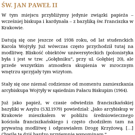
ŚW. JAN PAWEŁ II
W tym miejscu przybliżymy jedynie związki papieża –
wcześniej biskupa i kardynała – z bazyliką św. Franciszka w
Krakowie.
Datują się one jeszcze od 1938 roku, od lat studenckich
Karola Wojtyły. Już wówczas często przychodził tutaj na
modlitwę. Bliskość obiektów uniwersyteckich (polonistyka
była i jest w tzw. „Gołębniku”, przy ul. Gołębiej 20), ale
przede wszystkim atmosfera skupienia w mrocznym
wnętrzu sprzyjały tym wizytom.
Stały się one niemal codzienne od momentu zamieszkania
arcybiskupa Wojtyły w sąsiednim Pałacu Biskupim (1964).
Już jako papież, w czasie odwiedzin franciszkańskiej
bazyliki w Asyżu (5.XI.1979) powiedział: „Jako arcybiskup w
Krakowie mieszkałem w pobliżu średniowiecznego
kościoła franciszkańskiego i często chodziłem tam na
prywatną modlitwę i odprawiałem Drogę Krzyżową. […]
Chwile te dziś bardzo przyjemnie wspominam.”