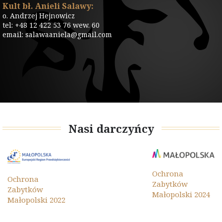
Kult bł. Anieli Salawy:
o. Andrzej Hejnowicz
tel: +48 12 422 53 76 wew. 60
email: salawaaniela@gmail.com
Nasi darczyńcy
Ochrona
Ochrona
Zabytków
Zabytków
Małopolski 2024
Małopolski 2022