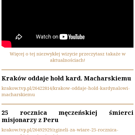
Więcej o tej niezwykłej wizycie przeczytasz takaże w
aktualnościach!
Kraków oddaje hołd kard. Macharskiemu
krakow.tvp.pl/26422814/
krakow-oddaje-hold-
kardynalowi-
macharskiemu
25 rocznica męczeńskiej śmierci
misjonarzy z Peru
krakow.tvp.pl/26492929/
zgineli-za-wiare-25-rocznica-