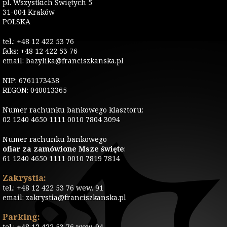
pl. Wszystkich Świętych 5
31-004 Kraków
POLSKA
tel.: +48 12 422 53 76
faks: +48 12 422 53 76
email: bazylika@franciszkanska.pl
NIP: 6761173438
REGON: 040013365
Numer rachunku bankowego klasztoru:
02 1240 4650 1111 0010 7804 3094
Numer rachunku bankowego
ofiar za zamówione Msze święte
:
61 1240 4650 1111 0010 7819 7814
Zakrystia:
tel.: +48 12 422 53 76 wew. 91
email: zakrystia@franciszkanska.pl
Parking:
tel.: +48 12 422 53 76 wew. 94