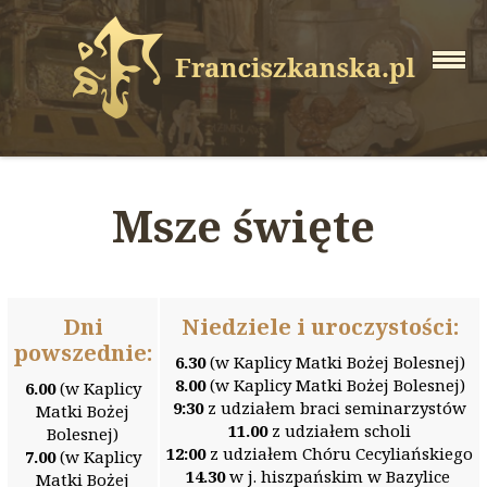
Msze święte
Dni
Niedziele i uroczystości:
powszednie:
6.30
(w Kaplicy Matki Bożej Bolesnej)
8.00
(w Kaplicy Matki Bożej Bolesnej)
6.00
(w Kaplicy
9:30
z udziałem braci seminarzystów
Matki Bożej
11.00
z udziałem scholi
Bolesnej)
12:00
z udziałem Chóru Cecyliańskiego
7.00
(w Kaplicy
14.30
w j. hiszpańskim w Bazylice
Matki Bożej