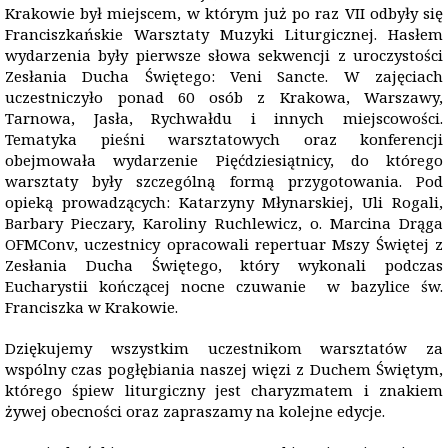
Krakowie był miejscem, w którym już po raz VII odbyły się
Franciszkańskie Warsztaty Muzyki Liturgicznej. Hasłem
wydarzenia były pierwsze słowa sekwencji z uroczystości
Zesłania Ducha Świętego: Veni Sancte. W zajęciach
uczestniczyło ponad 60 osób z Krakowa, Warszawy,
Tarnowa, Jasła, Rychwałdu i innych miejscowości.
Tematyka pieśni warsztatowych oraz konferencji
obejmowała wydarzenie Pięćdziesiątnicy, do którego
warsztaty były szczególną formą przygotowania. Pod
opieką prowadzących: Katarzyny Młynarskiej, Uli Rogali,
Barbary Pieczary, Karoliny Ruchlewicz, o. Marcina Drąga
OFMConv, uczestnicy opracowali repertuar Mszy Świętej z
Zesłania Ducha Świętego, który wykonali podczas
Eucharystii kończącej nocne czuwanie w bazylice św.
Franciszka w Krakowie.
Dziękujemy wszystkim uczestnikom warsztatów za
wspólny czas pogłębiania naszej więzi z Duchem Świętym,
którego śpiew liturgiczny jest charyzmatem i znakiem
żywej obecności oraz zapraszamy na kolejne edycje.