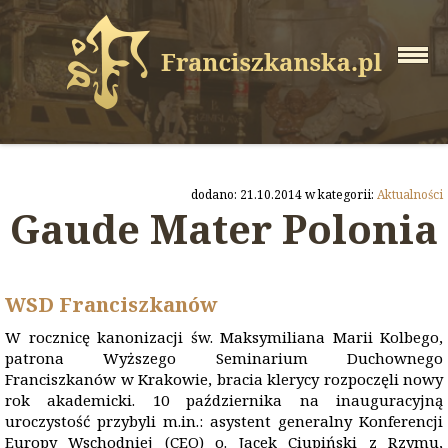
dodano: 21.10.2014 w kategorii:
Aktualności
Gaude Mater Polonia
WSD Franciszkanów
W rocznicę kanonizacji św. Maksymiliana Marii Kolbego,
patrona Wyższego Seminarium Duchownego
Franciszkanów w Krakowie, bracia klerycy rozpoczęli nowy
rok akademicki. 10 października na inauguracyjną
uroczystość przybyli m.in.: asystent generalny Konferencji
Europy Wschodniej (CEO) o. Jacek Ciupiński z Rzymu,