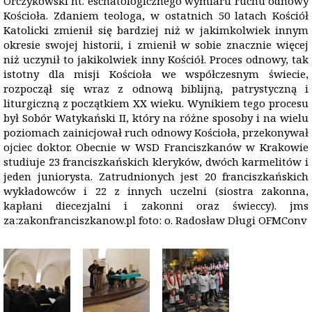
Orczykowski nt. eschatologicznego wymiaru ruchu odnowy
Kościoła. Zdaniem teologa, w ostatnich 50 latach Kościół
Katolicki zmienił się bardziej niż w jakimkolwiek innym
okresie swojej historii, i zmienił w sobie znacznie więcej
niż uczynił to jakikolwiek inny Kościół. Proces odnowy, tak
istotny dla misji Kościoła we współczesnym świecie,
rozpoczął się wraz z odnową biblijną, patrystyczną i
liturgiczną z początkiem XX wieku. Wynikiem tego procesu
był Sobór Watykański II, który na różne sposoby i na wielu
poziomach zainicjował ruch odnowy Kościoła, przekonywał
ojciec doktor. Obecnie w WSD Franciszkanów w Krakowie
studiuje 23 franciszkańskich kleryków, dwóch karmelitów i
jeden juniorysta. Zatrudnionych jest 20 franciszkańskich
wykładowców i 22 z innych uczelni (siostra zakonna,
kapłani diecezjalni i zakonni oraz świeccy). jms
za:zakonfranciszkanow.pl foto: o. Radosław Długi OFMConv