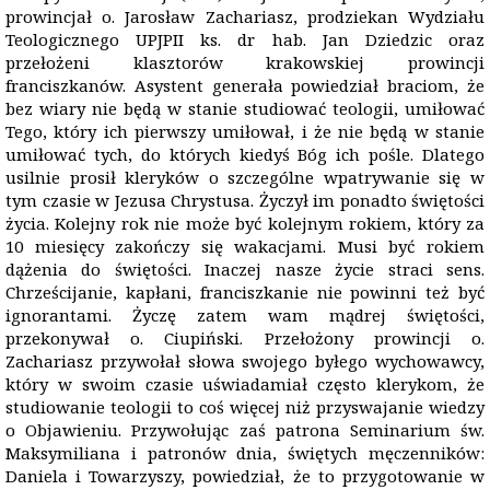
prowincjał o. Jarosław Zachariasz, prodziekan Wydziału
Teologicznego UPJPII ks. dr hab. Jan Dziedzic oraz
przełożeni klasztorów krakowskiej prowincji
franciszkanów. Asystent generała powiedział braciom, że
bez wiary nie będą w stanie studiować teologii, umiłować
Tego, który ich pierwszy umiłował, i że nie będą w stanie
umiłować tych, do których kiedyś Bóg ich pośle. Dlatego
usilnie prosił kleryków o szczególne wpatrywanie się w
tym czasie w Jezusa Chrystusa. Życzył im ponadto świętości
życia. Kolejny rok nie może być kolejnym rokiem, który za
10 miesięcy zakończy się wakacjami. Musi być rokiem
dążenia do świętości. Inaczej nasze życie straci sens.
Chrześcijanie, kapłani, franciszkanie nie powinni też być
ignorantami. Życzę zatem wam mądrej świętości,
przekonywał o. Ciupiński. Przełożony prowincji o.
Zachariasz przywołał słowa swojego byłego wychowawcy,
który w swoim czasie uświadamiał często klerykom, że
studiowanie teologii to coś więcej niż przyswajanie wiedzy
o Objawieniu. Przywołując zaś patrona Seminarium św.
Maksymiliana i patronów dnia, świętych męczenników:
Daniela i Towarzyszy, powiedział, że to przygotowanie w