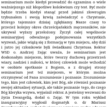
seminarium może kiedyś prowadzić do egzaminu o wiele
ważniejszego niż kłopotliwe kolokwium czy test. Być może
będzie trzeba kiedyś stanąć przed jakimś złowrogim
trybunałem i swoją krwią zaświadczyć o Chrystusie,
którego tajemnice dzisiaj zgłębiamy. Nasze czasy to
przecież kolejny okres chrześcijańskich męczenników, nie
ukrywał wyższy przełożony. Życzył całej wspólnocie
seminaryjnej odważnego podejmowania wszystkich
wyzwań, jakie wiążą się z formacją w tym miejscu, aby dziś
i jutro jej członkowie byli świadkami Chrystusa. Rektor
WSD o. Andrzej Zając uważa, że seminarium jest
doskonałym miejscem, które tworzy duchową przestrzeń
wiary, nadziei i miłości, w której człowiek może wchodzić
w osobiste spotkanie z Bogiem, a z drugiej strony
seminarium jest też miejscem, w którym można
otrzymywać od Pana zrozumienie i poznanie. Zrozumienie
tego, kim jest człowiek, kim jest Bóg, ale również poznanie
swojej aktualnej sytuacji, ale także poznanie tego, do czego
Bóg kleryka wzywa, wyjaśnił rektor. A jesteśmy wezwani do
życia Ewangelią, dodał o. Zając. W tym roku wykład
inauguracyjny wygłosił dogmatyk o. dr Mariusz