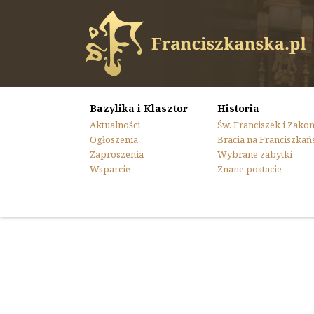
Bazylika i Klasztor
Historia
Aktualności
Św. Franciszek i Zako
Ogłoszenia
Bracia na Franciszkań
Zaproszenia
Wybrane zabytki
Wsparcie
Znane postacie