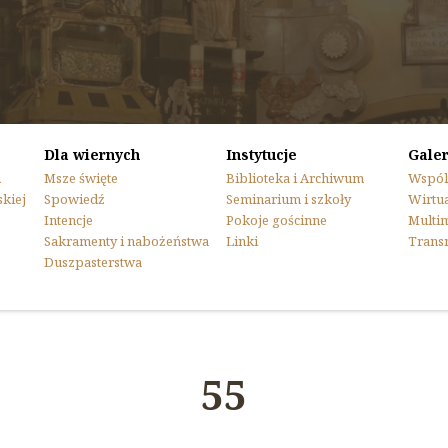
Dla wiernych
Instytucje
Galer
n
Msze święte
Biblioteka i Archiwum
Wspól
skiej
Spowiedź
Seminarium i szkoły
Wirtua
Intencje
Pokoje gościnne
Multi
Sakramenty i nabożeństwa
Linki
Trans
Duszpasterstwa
55