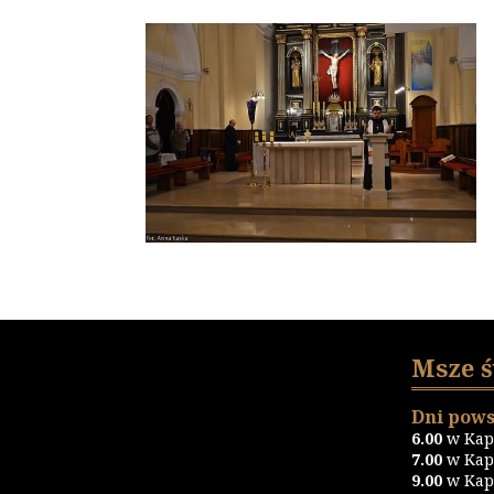
Msze 
Dni pows
6.00
w Kapl
7.00
w Kapl
9.00
w Kapl