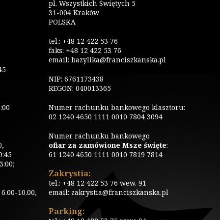
pl. Wszystkich Świętych 5
31-004 Kraków
POLSKA
tel.: +48 12 422 53 76
faks: +48 12 422 53 76
email: bazylika@franciszkanska.pl
45
NIP: 6761173438
REGON: 040013365
:00
Numer rachunku bankowego klasztoru:
02 1240 4650 1111 0010 7804 3094
Numer rachunku bankowego
0,
ofiar za zamówione Msze święte
:
9:45
61 1240 4650 1111 0010 7819 7814
3:00;
Zakrystia:
tel.: +48 12 422 53 76 wew. 91
6.00-10.00,
email: zakrystia@franciszkanska.pl
Parking: