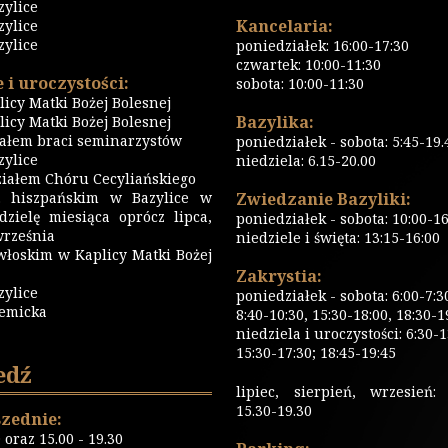
zylice
Kancelaria:
zylice
zylice
poniedziałek: 16:00-17:30
czwartek: 10:00-11:30
 i uroczystości:
sobota: 10:00-11:30
icy Matki Bożej Bolesnej
Bazylika:
icy Matki Bożej Bolesnej
iałem braci seminarzystów
poniedziałek - sobota: 5:45-19.
ylice
niedziela: 6.15-20.00
iałem Chóru Cecyliańskiego
 hiszpańskim w Bazylice w
Zwiedzanie Bazyliki:
dzielę miesiąca oprócz lipca,
poniedziałek - sobota: 10:00-16
września
niedziele i święta: 13:15-16:00
włoskim w Kaplicy Matki Bożej
Zakrystia:
zylice
poniedziałek - sobota: 6:00-7:3
emicka
8:40-10:30, 15:30-18:00, 18:30-1
niedziela i uroczystości: 6:30-1
15:30-17:30; 18:45-19:45
edź
lipiec, sierpień, wrzesień: 
15.30-19.30
zednie:
0 oraz 15.00 - 19.30