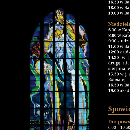
16.30
w Ba
18.00
w Ba
19.00
w Ba
Niedziele
6.30
w Kapl
8.00
w Kapl
9:30
z udz
11.00
w Baz
12:00
z udz
14.30
w j.
drugą nie
sierpnia, 
15.30
w j. 
Bolesnej
16.30
w Ba
19.00
akad
Spowi
Dni pows
6.00 - 10.3