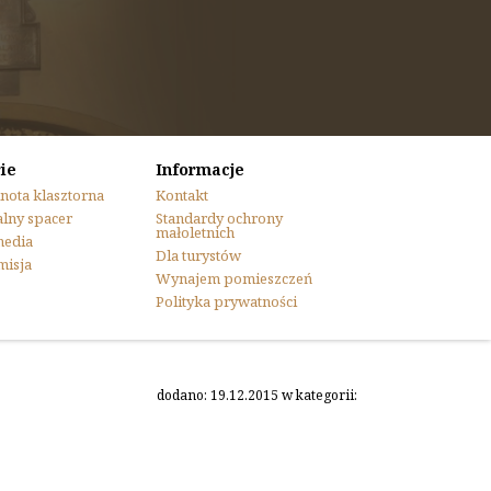
ie
Informacje
nota klasztorna
Kontakt
lny spacer
Standardy ochrony
małoletnich
media
Dla turystów
misja
Wynajem pomieszczeń
Polityka prywatności
dodano: 19.12.2015 w kategorii: