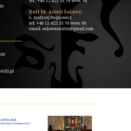
tel.: +48 12 422 53 76 wew. 94
00
Kult bł. Anieli Salawy:
o. Andrzej Hejnowicz
tel: +48 12 422 53 76 wew. 60
email: salawaaniela@gmail.com
:00
elli.pl