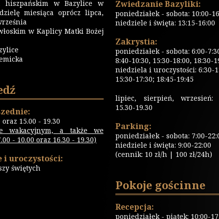
 hiszpańskim w Bazylice w
Zwiedzanie Bazyliki:
dzielę miesiąca oprócz lipca,
poniedziałek - sobota: 10:00-16
września
niedziele i święta: 13:15-16:00
włoskim w Kaplicy Matki Bożej
Zakrystia:
zylice
poniedziałek - sobota: 6:00-7:3
emicka
8:40-10:30, 15:30-18:00, 18:30-1
niedziela i uroczystości: 6:30-1
15:30-17:30; 18:45-19:45
edź
lipiec, sierpień, wrzesień: 
15.30-19.30
zednie:
0 oraz 15.00 - 19.30
Parking:
ie wakacyjnym, a także we
poniedziałek - sobota: 7:00-22:
00 - 10.00 oraz 16.30 - 19.30)
niedziele i święta: 9:00-22:00
(cennik: 10 zł/h | 100 zł/24h)
 i uroczystości:
szy świętych
Pokoje gościnne
Recepcja:
poniedziałek - piątek: 10:00-17