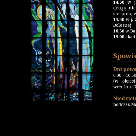
14.30
w j.
drugą nie
sierpnia, 
15.30
w j. 
Bolesnej
16.30
w Ba
19.00
akad
Spowi
Dni pows
6.00 - 10.3
(w okres
wrześniu 7.
Niedziele
podczas M