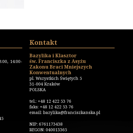
Kontakt
Bazylika i Klasztor
św. Franciszka z Asyżu
:00, 14:00-
Zakonu Braci Mniejszych
Konwentualnych
pl. Wszystkich Świętych 5
31-004 Kraków
POLSKA
tel.: +48 12 422 53 76
faks: +48 12 422 53 76
email: bazylika@franciszkanska.pl
45
NIP: 6761173438
REGON: 040013365