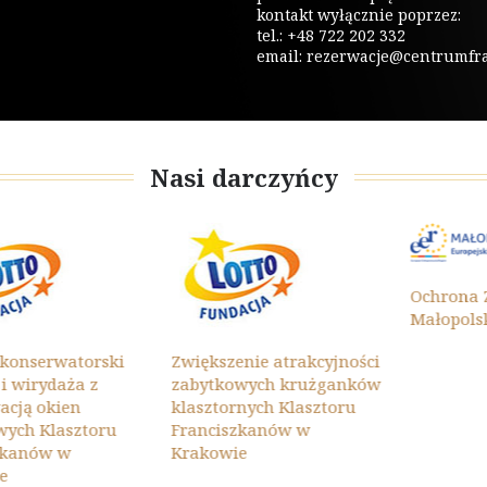
kontakt wyłącznie poprzez:
tel.: +48 722 202 332
email:
rezerwacje@centrumfrat
Nasi darczyńcy
Ochrona Zab
Małopolski 20
erwatorski
Zwiększenie atrakcyjności
rydaża z
zabytkowych krużganków
 okien
klasztornych Klasztoru
 Klasztoru
Franciszkanów w
ów w
Krakowie