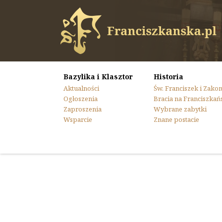
Bazylika i Klasztor
Historia
Aktualności
Św. Franciszek i Zako
Ogłoszenia
Bracia na Franciszkań
Zaproszenia
Wybrane zabytki
Wsparcie
Znane postacie