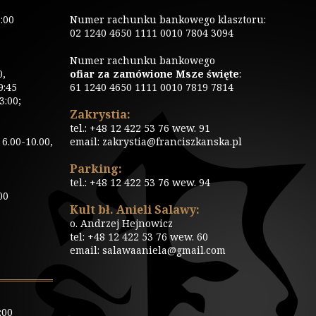
:00
Numer rachunku bankowego klasztoru:
02 1240 4650 1111 0010 7804 3094
Numer rachunku bankowego
0,
ofiar za zamówione Msze święte
:
9:45
61 1240 4650 1111 0010 7819 7814
3:00;
Zakrystia:
tel.: +48 12 422 53 76 wew. 91
6.00-10.00,
email: zakrystia@franciszkanska.pl
Parking:
tel.: +48 12 422 53 76 wew. 94
00
Kult bł. Anieli Salawy:
o. Andrzej Hejnowicz
tel: +48 12 422 53 76 wew. 60
email: salawaaniela@gmail.com
:00