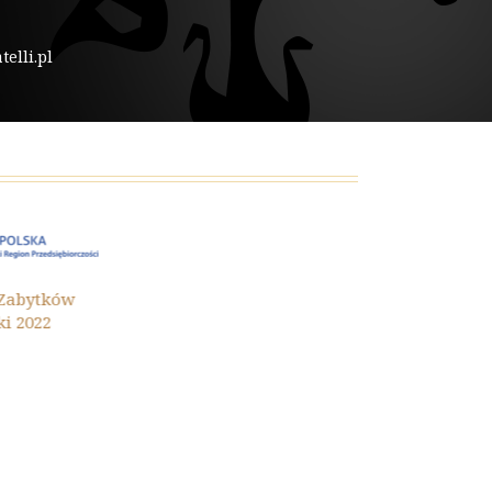
elli.pl
Ochrona Zaby
ytków
Małopolski 202
22