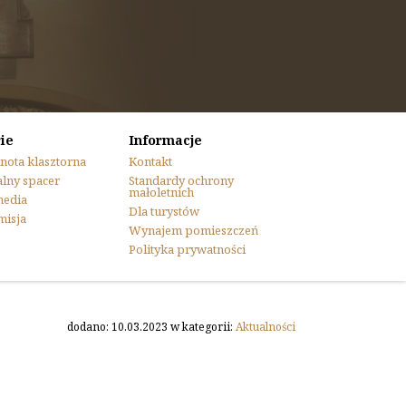
ie
Informacje
nota klasztorna
Kontakt
lny spacer
Standardy ochrony
małoletnich
media
Dla turystów
misja
Wynajem pomieszczeń
Polityka prywatności
dodano: 10.03.2023 w kategorii:
Aktualności