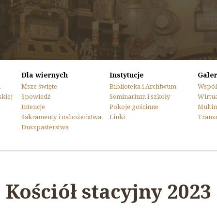
Dla wiernych
Instytucje
Galer
n
Msze święte
Biblioteka i Archiwum
Wspól
skiej
Spowiedź
Seminarium i szkoły
Wirtua
Intencje
Pokoje gościnne
Multi
Sakramenty i nabożeństwa
Linki
Trans
Duszpasterstwa
Kościół stacyjny 2023