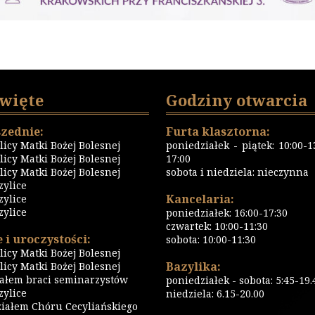
święte
Godziny otwarcia
zednie:
Furta klasztorna:
icy Matki Bożej Bolesnej
poniedziałek - piątek: 10:00-13
icy Matki Bożej Bolesnej
17:00
icy Matki Bożej Bolesnej
sobota i niedziela: nieczynna
zylice
Kancelaria:
zylice
zylice
poniedziałek: 16:00-17:30
czwartek: 10:00-11:30
 i uroczystości:
sobota: 10:00-11:30
icy Matki Bożej Bolesnej
Bazylika:
icy Matki Bożej Bolesnej
iałem braci seminarzystów
poniedziałek - sobota: 5:45-19.
ylice
niedziela: 6.15-20.00
iałem Chóru Cecyliańskiego