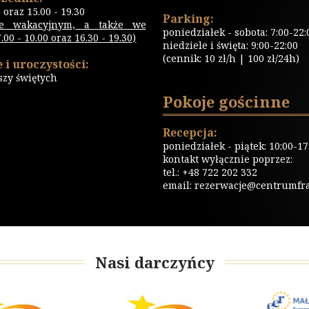
0 oraz 15.00 - 19.30
Parking:
ie wakacyjnym, a także we
poniedziałek - sobota: 7:00-22:
00 - 10.00 oraz 16.30 - 19.30)
niedziele i święta: 9:00-22:00
(cennik: 10 zł/h | 100 zł/24h)
 i uroczystości:
szy świętych
Pokoje gościnne
Recepcja:
poniedziałek - piątek: 10:00-17
kontakt wyłącznie poprzez:
tel.: +48 722 202 332
email:
rezerwacje@centrumfrat
Nasi darczyńcy