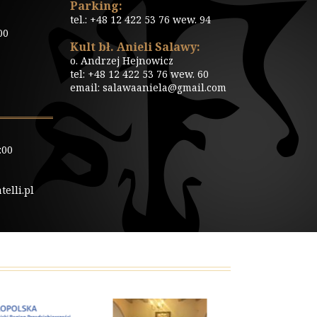
Parking:
tel.: +48 12 422 53 76 wew. 94
00
Kult bł. Anieli Salawy:
o. Andrzej Hejnowicz
tel: +48 12 422 53 76 wew. 60
email: salawaaniela@gmail.com
:00
elli.pl