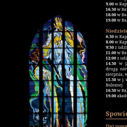
9.00
w Kapl
16.30
w Ba
18.00
w Ba
19.00
w Ba
Niedziele
6.30
w Kapl
8.00
w Kapl
9:30
z udz
11.00
w Baz
12:00
z udz
14.30
w j.
drugą nie
sierpnia, 
15.30
w j. 
Bolesnej
16.30
w Ba
19.00
akad
Spowi
Dni pows