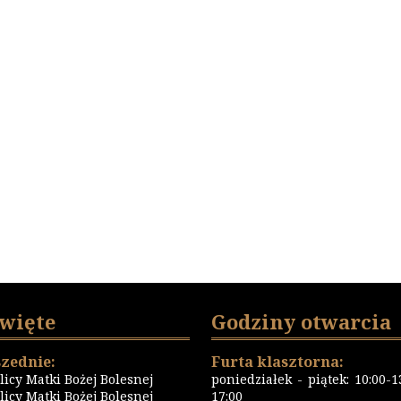
święte
Godziny otwarcia
zednie:
Furta klasztorna:
icy Matki Bożej Bolesnej
poniedziałek - piątek: 10:00-13
icy Matki Bożej Bolesnej
17:00