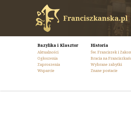
Bazylika i Klasztor
Historia
Aktualności
Św. Franciszek i Zako
Ogłoszenia
Bracia na Franciszkań
Zaproszenia
Wybrane zabytki
Wsparcie
Znane postacie