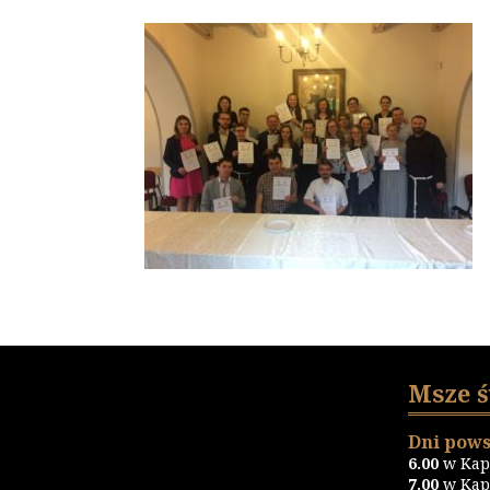
Msze 
Dni pows
6.00
w Kapl
7.00
w Kapl