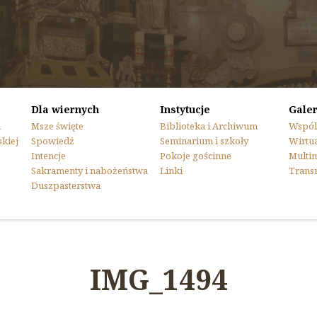
Dla wiernych
Instytucje
Galer
n
Msze święte
Biblioteka i Archiwum
Wspól
skiej
Spowiedź
Seminarium i szkoły
Wirtua
Intencje
Pokoje gościnne
Multi
Sakramenty i nabożeństwa
Linki
Trans
Duszpasterstwa
IMG_1494