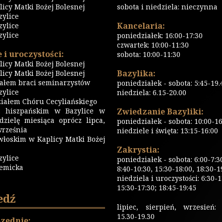
icy Matki Bożej Bolesnej
sobota i niedziela: nieczynna
zylice
Kancelaria:
zylice
zylice
poniedziałek: 16:00-17:30
czwartek: 10:00-11:30
 i uroczystości:
sobota: 10:00-11:30
icy Matki Bożej Bolesnej
Bazylika:
icy Matki Bożej Bolesnej
iałem braci seminarzystów
poniedziałek - sobota: 5:45-19.
ylice
niedziela: 6.15-20.00
iałem Chóru Cecyliańskiego
 hiszpańskim w Bazylice w
Zwiedzanie Bazyliki:
dzielę miesiąca oprócz lipca,
poniedziałek - sobota: 10:00-16
września
niedziele i święta: 13:15-16:00
włoskim w Kaplicy Matki Bożej
Zakrystia:
zylice
poniedziałek - sobota: 6:00-7:3
emicka
8:40-10:30, 15:30-18:00, 18:30-1
niedziela i uroczystości: 6:30-1
15:30-17:30; 18:45-19:45
edź
lipiec, sierpień, wrzesień: 
15.30-19.30
zednie: