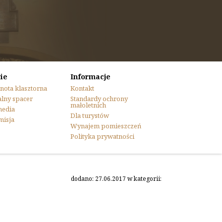
ie
Informacje
nota klasztorna
Kontakt
lny spacer
Standardy ochrony
małoletnich
media
Dla turystów
misja
Wynajem pomieszczeń
Polityka prywatności
dodano: 27.06.2017 w kategorii: