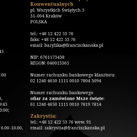
Konwentualnych
pl. Wszystkich Świętych 5
31-004 Kraków
POLSKA
tel.: +48 12 422 53 76
faks: +48 12 422 53 76
email: bazylika@franciszkanska.pl
45
NIP: 6761173438
REGON: 040013365
:00
Numer rachunku bankowego klasztoru:
02 1240 4650 1111 0010 7804 3094
Numer rachunku bankowego
0,
ofiar za zamówione Msze święte
:
9:45
61 1240 4650 1111 0010 7819 7814
3:00;
Zakrystia:
tel.: +48 12 422 53 76 wew. 91
6.00-10.00,
email: zakrystia@franciszkanska.pl