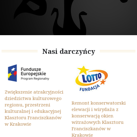
Nasi darczyńcy
Zwiększenie atrakcyjności
dziedzictwa kulturowego
Remont konserwatorski
regionu, przestrzeni
elewacji i wirydaża z
kulturalnej i edukacyjnej
konserwacją okien
Klasztoru Franciszkanów
witrażowych Klasztoru
w Krakowie
Franciszkanów w
Krakowie