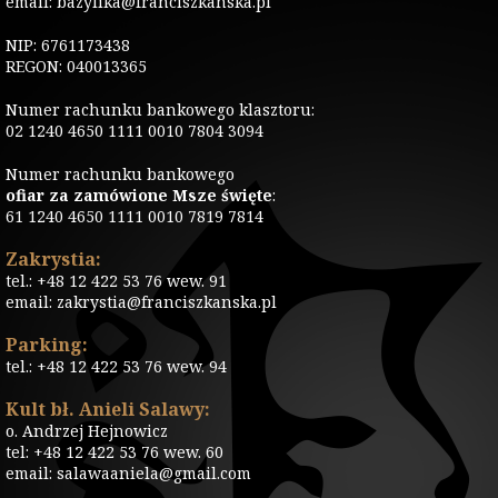
email: bazylika@franciszkanska.pl
NIP: 6761173438
REGON: 040013365
Numer rachunku bankowego klasztoru:
02 1240 4650 1111 0010 7804 3094
Numer rachunku bankowego
ofiar za zamówione Msze święte
:
61 1240 4650 1111 0010 7819 7814
Zakrystia:
tel.: +48 12 422 53 76 wew. 91
email: zakrystia@franciszkanska.pl
Parking:
tel.: +48 12 422 53 76 wew. 94
Kult bł. Anieli Salawy:
o. Andrzej Hejnowicz
tel: +48 12 422 53 76 wew. 60
email: salawaaniela@gmail.com