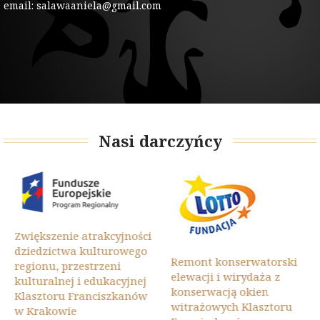
email: salawaaniela@gmail.com
Nasi darczyńcy
Zwiększenie atrakcyjności
dziedzictwa kulturowego
Remont konserwatorski
regionu, przestrzeni
elewacji i wirydaża z
kulturalnej i edukacyjnej
konserwacją okien
Klasztoru Franciszkanów
witrażowych Klasztoru
w Krakowie