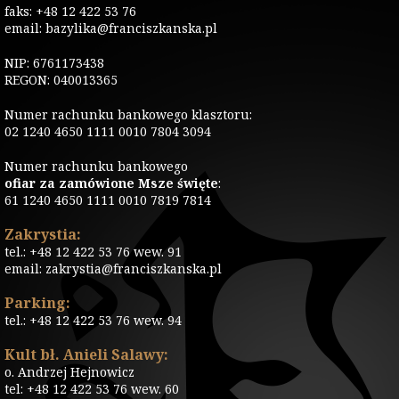
faks: +48 12 422 53 76
email: bazylika@franciszkanska.pl
NIP: 6761173438
REGON: 040013365
Numer rachunku bankowego klasztoru:
02 1240 4650 1111 0010 7804 3094
Numer rachunku bankowego
ofiar za zamówione Msze święte
:
61 1240 4650 1111 0010 7819 7814
Zakrystia:
tel.: +48 12 422 53 76 wew. 91
email: zakrystia@franciszkanska.pl
Parking:
tel.: +48 12 422 53 76 wew. 94
Kult bł. Anieli Salawy:
o. Andrzej Hejnowicz
tel: +48 12 422 53 76 wew. 60