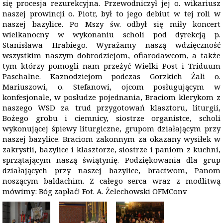
się procesja rezurekcyjna. Przewodniczył jej o. wikariusz
naszej prowincji o. Piotr, był to jego debiut w tej roli w
naszej bazylice. Po Mszy św. odbył się miły koncert
wielkanocny w wykonaniu scholi pod dyrekcją p.
Stanisława Hrabiego. Wyrażamy naszą wdzięczność
wszystkim naszym dobrodziejom, ofiarodawcom, a także
tym którzy pomogli nam przeżyć Wielki Post i Triduum
Paschalne. Kaznodziejom podczas Gorzkich Żali o.
Mariuszowi, o. Stefanowi, ojcom posługującym w
konfesjonale, w posłudze pojednania, Braciom klerykom z
naszego WSD za trud przygotowań klasztoru, liturgii,
Bożego grobu i ciemnicy, siostrze organistce, scholi
wykonującej śpiewy liturgiczne, grupom działającym przy
naszej bazylice. Braciom zakonnym za okazany wysiłek w
zakrystii, bazylice i klasztorze, siostrze i paniom z kuchni,
sprzątającym naszą świątynię. Podziękowania dla grup
działających przy naszej bazylice, bractwom, Panom
noszącym baldachim. Z całego serca wraz z modlitwą
mówimy: Bóg zapłać! Fot. A. Żelechowski OFMConv