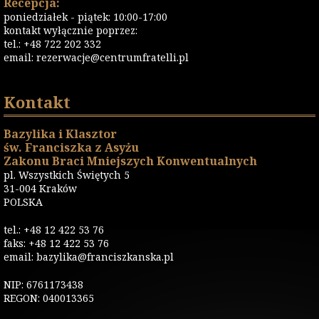
Recepcja:
poniedziałek - piątek: 10:00-17:00
kontakt wyłącznie poprzez:
tel.: +48 722 202 332
email:
rezerwacje@centrumfratelli.pl
Kontakt
Bazylika i Klasztor
św. Franciszka z Asyżu
Zakonu Braci Mniejszych Konwentualnych
pl. Wszystkich Świętych 5
31-004 Kraków
POLSKA
tel.: +48 12 422 53 76
faks: +48 12 422 53 76
email: bazylika@franciszkanska.pl
NIP: 6761173438
REGON: 040013365