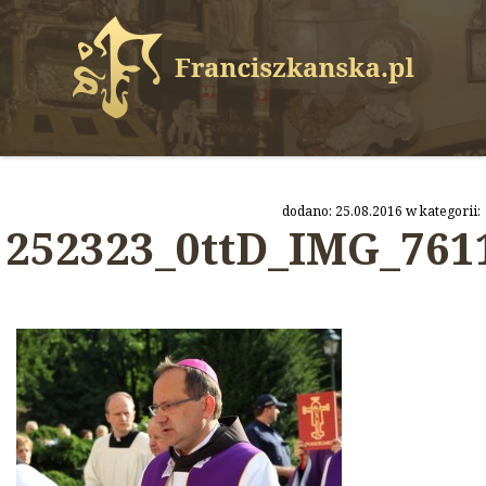
dodano: 25.08.2016 w kategorii:
252323_0ttD_IMG_761