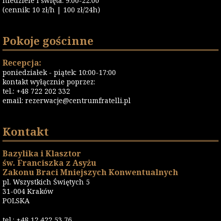
niedziele i święta: 9:00-22:00
(cennik: 10 zł/h | 100 zł/24h)
Pokoje gościnne
Recepcja:
poniedziałek - piątek: 10:00-17:00
kontakt wyłącznie poprzez:
tel.: +48 722 202 332
email:
rezerwacje@centrumfratelli.pl
Kontakt
Bazylika i Klasztor
św. Franciszka z Asyżu
Zakonu Braci Mniejszych Konwentualnych
pl. Wszystkich Świętych 5
31-004 Kraków
POLSKA
tel.: +48 12 422 53 76