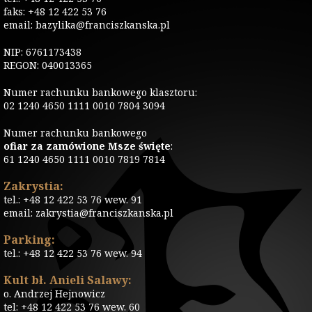
faks: +48 12 422 53 76
email: bazylika@franciszkanska.pl
NIP: 6761173438
REGON: 040013365
Numer rachunku bankowego klasztoru:
02 1240 4650 1111 0010 7804 3094
Numer rachunku bankowego
ofiar za zamówione Msze święte
:
61 1240 4650 1111 0010 7819 7814
Zakrystia:
tel.: +48 12 422 53 76 wew. 91
email: zakrystia@franciszkanska.pl
Parking:
tel.: +48 12 422 53 76 wew. 94
Kult bł. Anieli Salawy:
o. Andrzej Hejnowicz
tel: +48 12 422 53 76 wew. 60