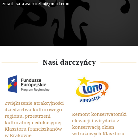
email: salawaaniela@gmail.com
Nasi darczyńcy
Zwiększenie atrakcyjności
dziedzictwa kulturowego
Remont konserwatorski
regionu, przestrzeni
elewacji i wirydaża z
kulturalnej i edukacyjnej
konserwacją okien
Klasztoru Franciszkanów
witrażowych Klasztoru
w Krakowie