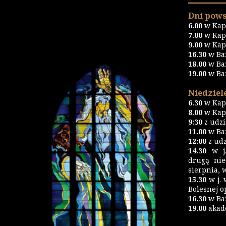
Dni pows
6.00
w Kapl
7.00
w Kapl
9.00
w Kapl
16.30
w Ba
18.00
w Ba
19.00
w Ba
Niedziele
6.30
w Kapl
8.00
w Kapl
9:30
z udz
11.00
w Baz
12:00
z udz
14.30
w j.
drugą nie
sierpnia, 
15.30
w j. 
Bolesnej o
16.30
w Ba
19.00
akad