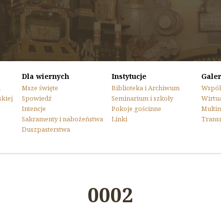
Dla wiernych
Instytucje
Galer
n
Msze święte
Biblioteka i Archiwum
Wspól
skiej
Spowiedź
Seminarium i szkoły
Wirtua
Intencje
Pokoje gościnne
Multi
Sakramenty i nabożeństwa
Linki
Trans
Duszpasterstwa
0002