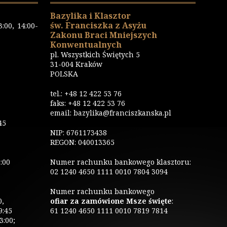
Bazylika i Klasztor
św. Franciszka z Asyżu
:00, 14:00-
Zakonu Braci Mniejszych
Konwentualnych
pl. Wszystkich Świętych 5
31-004 Kraków
POLSKA
tel.: +48 12 422 53 76
faks: +48 12 422 53 76
email: bazylika@franciszkanska.pl
45
NIP: 6761173438
REGON: 040013365
:00
Numer rachunku bankowego klasztoru:
02 1240 4650 1111 0010 7804 3094
Numer rachunku bankowego
0,
ofiar za zamówione Msze święte
:
9:45
61 1240 4650 1111 0010 7819 7814
3:00;