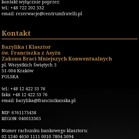
kontakt wyłącznie poprzez:
tel.: +48 722 202 332
email:
rezerwacje@centrumfratelli.pl
Kontakt
Bazylika i Klasztor
św. Franciszka z Asyżu
Zakonu Braci Mniejszych Konwentualnych
pl. Wszystkich Świętych 5
31-004 Kraków
POLSKA
tel.: +48 12 422 53 76
faks: +48 12 422 53 76
email: bazylika@franciszkanska.pl
NIP: 6761173438
REGON: 040013365
Numer rachunku bankowego klasztoru:
02 1240 4650 1111 0010 7804 3094