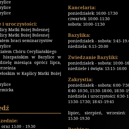
zylice
Kancelaria:
zylice
zylice
poniedziałek: 16:00-17:30
czwartek: 10:00-11:30
 i uroczystości:
sobota: 10:00-11:30
icy Matki Bożej Bolesnej
Bazylika:
icy Matki Bożej Bolesnej
iałem braci seminarzystów
poniedziałek - sobota: 5:45-19.
ylice
niedziela: 6.15-20.00
iałem Chóru Cecyliańskiego
 hiszpańskim w Bazylice w
Zwiedzanie Bazyliki:
dzielę miesiąca oprócz lipca,
poniedziałek - sobota: 10:00-16
września
niedziele i święta: 13:15-16:00
włoskim w Kaplicy Matki Bożej
Zakrystia:
zylice
poniedziałek - sobota: 6:00-7:3
emicka
8:40-10:30, 15:30-18:00, 18:30-1
niedziela i uroczystości: 6:30-1
15:30-17:30; 18:45-19:45
edź
lipiec, sierpień, wrzesień: 
15.30-19.30
zednie:
0 oraz 15.00 - 19.30