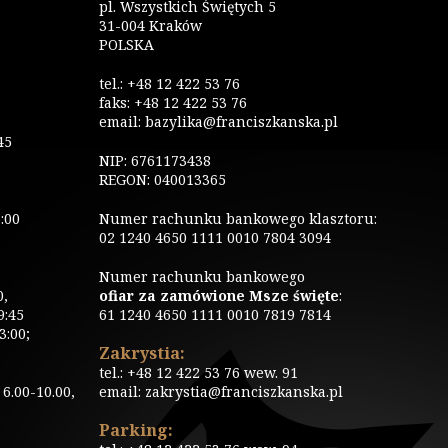
pl. Wszystkich Świętych 5
31-004 Kraków
POLSKA
tel.: +48 12 422 53 76
faks: +48 12 422 53 76
email: bazylika@franciszkanska.pl
45
NIP: 6761173438
REGON: 040013365
:00
Numer rachunku bankowego klasztoru:
02 1240 4650 1111 0010 7804 3094
Numer rachunku bankowego
0,
ofiar za zamówione Msze święte
:
9:45
61 1240 4650 1111 0010 7819 7814
3:00;
Zakrystia:
tel.: +48 12 422 53 76 wew. 91
6.00-10.00,
email: zakrystia@franciszkanska.pl
Parking: