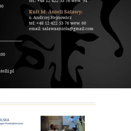
tel.: +48 12 422 53 76 wew. 94
00
Kult bł. Anieli Salawy:
o. Andrzej Hejnowicz
tel: +48 12 422 53 76 wew. 60
email: salawaaniela@gmail.com
:00
elli.pl