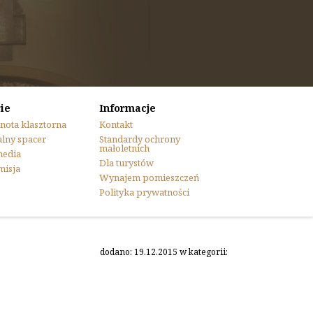
ie
Informacje
nota klasztorna
Kontakt
lny spacer
Standardy ochrony
małoletnich
media
Dla turystów
misja
Wynajem pomieszczeń
Polityka prywatności
dodano: 19.12.2015 w kategorii: