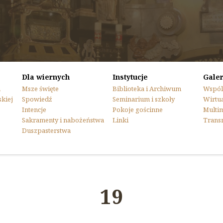
Dla wiernych
Instytucje
Galer
n
Msze święte
Biblioteka i Archiwum
Wspól
skiej
Spowiedź
Seminarium i szkoły
Wirtua
Intencje
Pokoje gościnne
Multi
Sakramenty i nabożeństwa
Linki
Trans
Duszpasterstwa
19