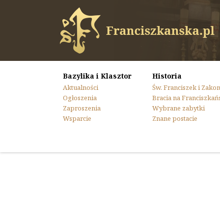
Bazylika i Klasztor
Historia
Aktualności
Św. Franciszek i Zako
Ogłoszenia
Bracia na Franciszkań
Zaproszenia
Wybrane zabytki
Wsparcie
Znane postacie