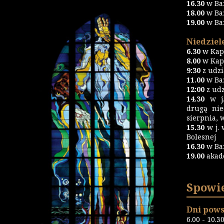
16.30
w Ba
18.00
w Ba
19.00
w Ba
Niedziele
6.30
w Kapl
8.00
w Kapl
9:30
z udz
11.00
w Baz
12:00
z udz
14.30
w j.
drugą nie
sierpnia, 
15.30
w j. 
Bolesnej
16.30
w Ba
19.00
akad
Spowi
Dni pows
6.00 - 10.3