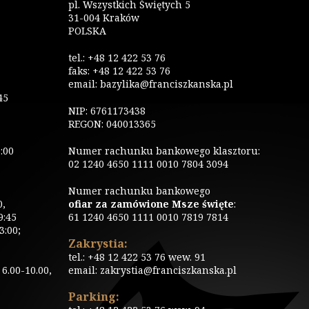
pl. Wszystkich Świętych 5
31-004 Kraków
POLSKA
tel.: +48 12 422 53 76
faks: +48 12 422 53 76
email: bazylika@franciszkanska.pl
45
NIP: 6761173438
REGON: 040013365
:00
Numer rachunku bankowego klasztoru:
02 1240 4650 1111 0010 7804 3094
Numer rachunku bankowego
0,
ofiar za zamówione Msze święte
:
9:45
61 1240 4650 1111 0010 7819 7814
3:00;
Zakrystia:
tel.: +48 12 422 53 76 wew. 91
6.00-10.00,
email: zakrystia@franciszkanska.pl
Parking: