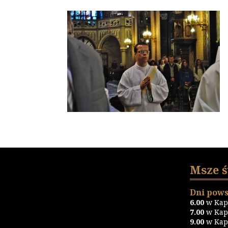
Msze 
Dni pows
6.00
w Kapl
7.00
w Kapl
9.00
w Kapl