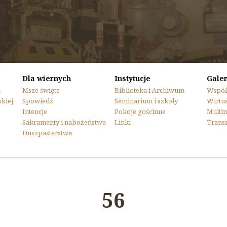
Dla wiernych
Instytucje
Galer
n
Msze święte
Biblioteka i Archiwum
Wspól
skiej
Spowiedź
Seminarium i szkoły
Wirtua
Intencje
Pokoje gościnne
Multi
Sakramenty i nabożeństwa
Linki
Trans
Duszpasterstwa
56