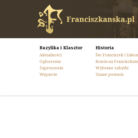
Bazylika i Klasztor
Historia
Aktualności
Św. Franciszek i Zako
Ogłoszenia
Bracia na Franciszkań
Zaproszenia
Wybrane zabytki
Wsparcie
Znane postacie