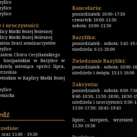
zylice
Kancelaria:
zylice
zylice
poniedziałek: 16:00-17:30
czwartek: 10:00-11:30
 i uroczystości:
sobota: 10:00-11:30
icy Matki Bożej Bolesnej
Bazylika:
icy Matki Bożej Bolesnej
iałem braci seminarzystów
poniedziałek - sobota: 5:45-19.
ylice
niedziela: 6.15-20.00
iałem Chóru Cecyliańskiego
 hiszpańskim w Bazylice w
Zwiedzanie Bazyliki:
dzielę miesiąca oprócz lipca,
poniedziałek - sobota: 10:00-16
września
niedziele i święta: 13:15-16:00
włoskim w Kaplicy Matki Bożej
Zakrystia:
zylice
poniedziałek - sobota: 6:00-7:3
emicka
8:40-10:30, 15:30-18:00, 18:30-1
niedziela i uroczystości: 6:30-1
15:30-17:30; 18:45-19:45
edź
lipiec, sierpień, wrzesień: 
15.30-19.30
zednie:
0 oraz 15.00 - 19.30