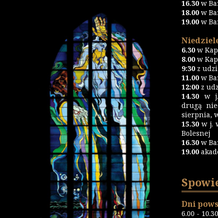
16.30
w Ba
18.00
w Ba
19.00
w Ba
Niedziele
6.30
w Kapl
8.00
w Kapl
9:30
z udz
11.00
w Baz
12:00
z udz
14.30
w j.
drugą nie
sierpnia, 
15.30
w j. 
Bolesnej
16.30
w Ba
19.00
akad
Spowi
Dni pows
6.00 - 10.3