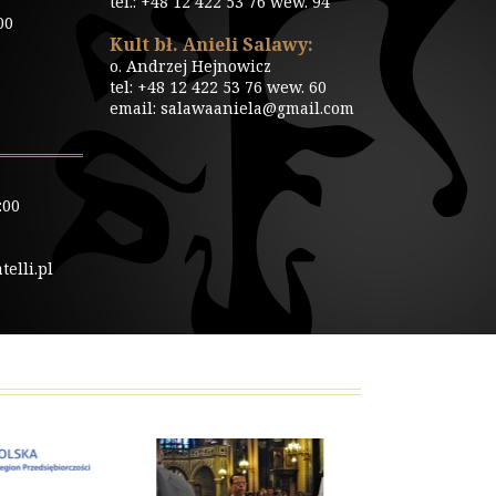
tel.: +48 12 422 53 76 wew. 94
00
Kult bł. Anieli Salawy:
o. Andrzej Hejnowicz
tel: +48 12 422 53 76 wew. 60
email: salawaaniela@gmail.com
:00
elli.pl