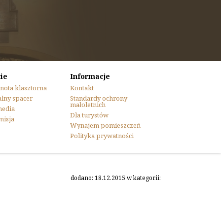
ie
Informacje
nota klasztorna
Kontakt
lny spacer
Standardy ochrony
małoletnich
media
Dla turystów
misja
Wynajem pomieszczeń
Polityka prywatności
dodano: 18.12.2015 w kategorii: