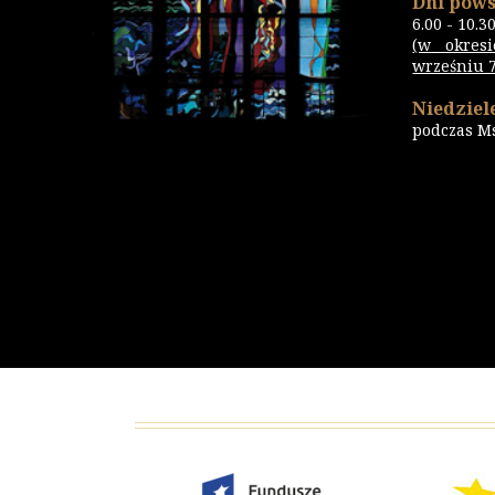
Dni pows
6.00 - 10.3
(w okres
wrześniu 7.
Niedziele
podczas M