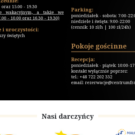
zednie:
0 oraz 15.00 - 19.30
Parking:
ie wakacyjnym, a także we
poniedziałek - sobota: 7:00-22:
00 - 10.00 oraz 16.30 - 19.30)
niedziele i święta: 9:00-22:00
(cennik: 10 zł/h | 100 zł/24h)
 i uroczystości:
szy świętych
Pokoje gościnne
Recepcja:
poniedziałek - piątek: 10:00-17
kontakt wyłącznie poprzez:
tel.: +48 722 202 332
email:
rezerwacje@centrumfrat
Nasi darczyńcy