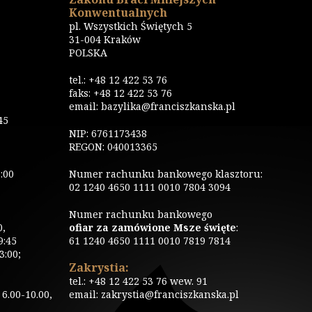
Konwentualnych
pl. Wszystkich Świętych 5
31-004 Kraków
POLSKA
tel.: +48 12 422 53 76
faks: +48 12 422 53 76
email: bazylika@franciszkanska.pl
45
NIP: 6761173438
REGON: 040013365
:00
Numer rachunku bankowego klasztoru:
02 1240 4650 1111 0010 7804 3094
Numer rachunku bankowego
0,
ofiar za zamówione Msze święte
:
9:45
61 1240 4650 1111 0010 7819 7814
3:00;
Zakrystia:
tel.: +48 12 422 53 76 wew. 91
6.00-10.00,
email: zakrystia@franciszkanska.pl