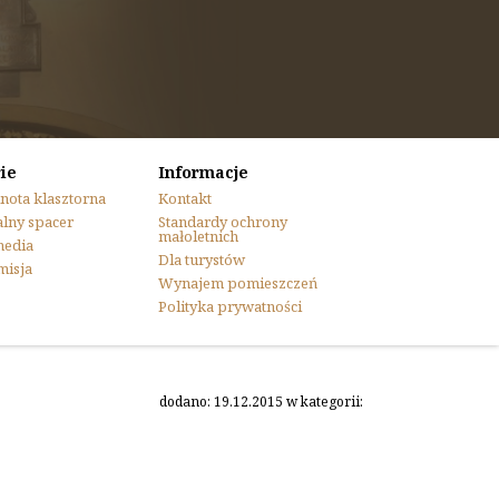
ie
Informacje
nota klasztorna
Kontakt
lny spacer
Standardy ochrony
małoletnich
media
Dla turystów
misja
Wynajem pomieszczeń
Polityka prywatności
dodano: 19.12.2015 w kategorii: