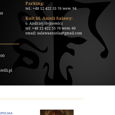
Parking:
tel.: +48 12 422 53 76 wew. 94
00
Kult bł. Anieli Salawy:
o. Andrzej Hejnowicz
tel: +48 12 422 53 76 wew. 60
email: salawaaniela@gmail.com
:00
elli.pl