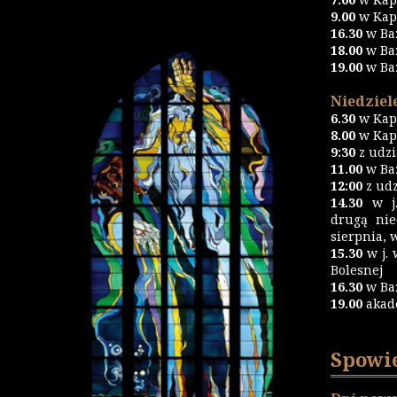
9.00
w Kapl
16.30
w Ba
18.00
w Ba
19.00
w Ba
Niedziele
6.30
w Kapl
8.00
w Kapl
9:30
z udz
11.00
w Baz
12:00
z udz
14.30
w j.
drugą nie
sierpnia, 
15.30
w j. 
Bolesnej
16.30
w Ba
19.00
akad
Spowi