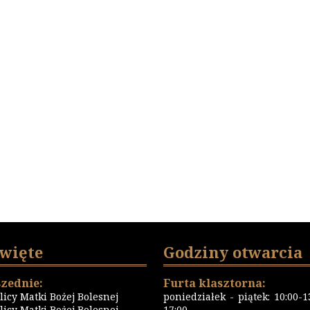
święte
Godziny otwarcia
zednie:
Furta klasztorna:
icy Matki Bożej Bolesnej
poniedziałek - piątek: 10:00-13
icy Matki Bożej Bolesnej
17:00