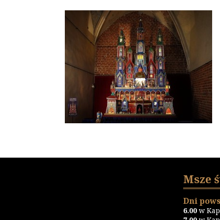
Msze 
Dni pows
6.00
w Kapl
7.00
w Kapl