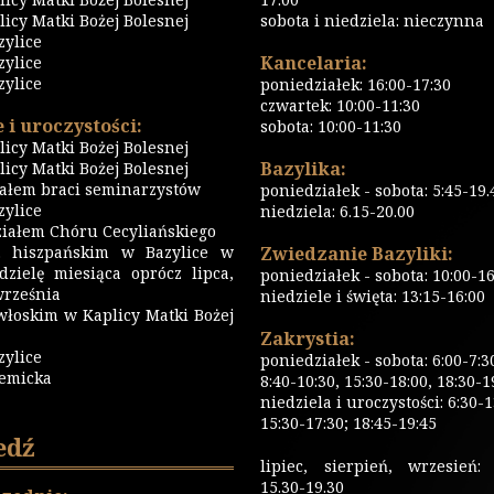
icy Matki Bożej Bolesnej
sobota i niedziela: nieczynna
zylice
Kancelaria:
zylice
zylice
poniedziałek: 16:00-17:30
czwartek: 10:00-11:30
 i uroczystości:
sobota: 10:00-11:30
icy Matki Bożej Bolesnej
Bazylika:
icy Matki Bożej Bolesnej
iałem braci seminarzystów
poniedziałek - sobota: 5:45-19.
ylice
niedziela: 6.15-20.00
iałem Chóru Cecyliańskiego
 hiszpańskim w Bazylice w
Zwiedzanie Bazyliki:
dzielę miesiąca oprócz lipca,
poniedziałek - sobota: 10:00-16
września
niedziele i święta: 13:15-16:00
włoskim w Kaplicy Matki Bożej
Zakrystia:
zylice
poniedziałek - sobota: 6:00-7:3
emicka
8:40-10:30, 15:30-18:00, 18:30-1
niedziela i uroczystości: 6:30-1
15:30-17:30; 18:45-19:45
edź
lipiec, sierpień, wrzesień: 
15.30-19.30