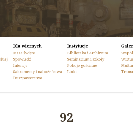
Dla wiernych
Instytucje
Galer
n
Msze święte
Biblioteka i Archiwum
Wspól
skiej
Spowiedź
Seminarium i szkoły
Wirtua
Intencje
Pokoje gościnne
Multi
Sakramenty i nabożeństwa
Linki
Trans
Duszpasterstwa
92