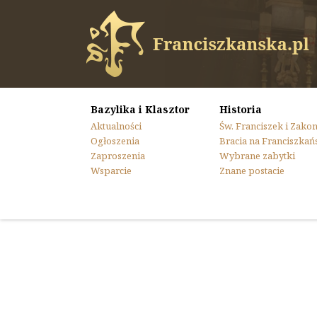
Bazylika i Klasztor
Historia
Aktualności
Św. Franciszek i Zako
Ogłoszenia
Bracia na Franciszkań
Zaproszenia
Wybrane zabytki
Wsparcie
Znane postacie