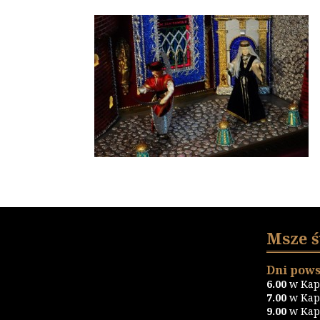
Msze 
Dni pows
6.00
w Kapl
7.00
w Kapl
9.00
w Kapl