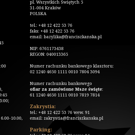
pl. Wszystkich Świętych 5
31-004 Kraków
POLSKA
tel.: +48 12 422 53 76
faks: +48 12 422 53 76
email: bazylika@franciszkanska.pl
45
NIP: 6761173438
REGON: 040013365
:00
Numer rachunku bankowego klasztoru:
02 1240 4650 1111 0010 7804 3094
Numer rachunku bankowego
0,
ofiar za zamówione Msze święte
:
9:45
61 1240 4650 1111 0010 7819 7814
3:00;
Zakrystia:
tel.: +48 12 422 53 76 wew. 91
6.00-10.00,
email: zakrystia@franciszkanska.pl
Parking: