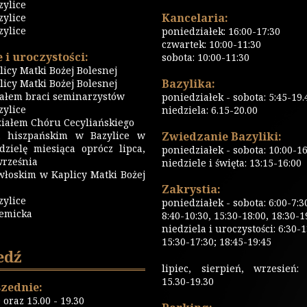
zylice
Kancelaria:
zylice
zylice
poniedziałek: 16:00-17:30
czwartek: 10:00-11:30
 i uroczystości:
sobota: 10:00-11:30
icy Matki Bożej Bolesnej
Bazylika:
icy Matki Bożej Bolesnej
iałem braci seminarzystów
poniedziałek - sobota: 5:45-19.
ylice
niedziela: 6.15-20.00
iałem Chóru Cecyliańskiego
 hiszpańskim w Bazylice w
Zwiedzanie Bazyliki:
dzielę miesiąca oprócz lipca,
poniedziałek - sobota: 10:00-16
września
niedziele i święta: 13:15-16:00
włoskim w Kaplicy Matki Bożej
Zakrystia:
zylice
poniedziałek - sobota: 6:00-7:3
emicka
8:40-10:30, 15:30-18:00, 18:30-1
niedziela i uroczystości: 6:30-1
15:30-17:30; 18:45-19:45
edź
lipiec, sierpień, wrzesień: 
15.30-19.30
zednie:
0 oraz 15.00 - 19.30