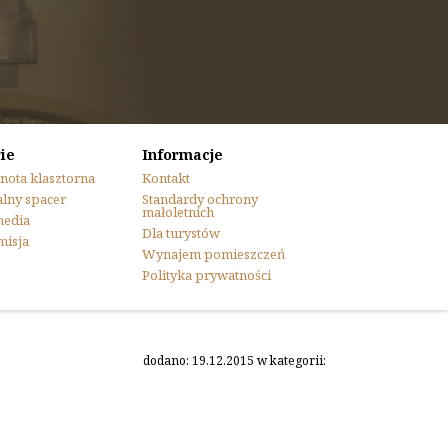
ie
Informacje
nota klasztorna
Kontakt
lny spacer
Standardy ochrony
małoletnich
media
Dla turystów
misja
Wynajem pomieszczeń
Polityka prywatności
dodano: 19.12.2015 w kategorii: