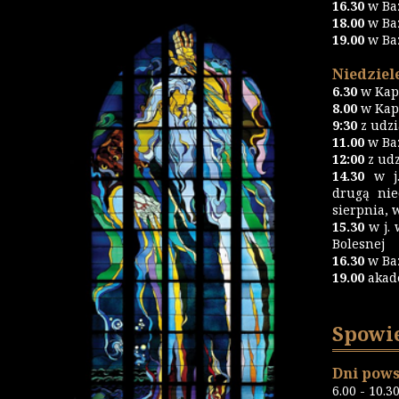
16.30
w Ba
18.00
w Ba
19.00
w Ba
Niedziele
6.30
w Kapl
8.00
w Kapl
9:30
z udz
11.00
w Baz
12:00
z udz
14.30
w j.
drugą nie
sierpnia, 
15.30
w j. 
Bolesnej
16.30
w Ba
19.00
akad
Spowi
Dni pows
6.00 - 10.3