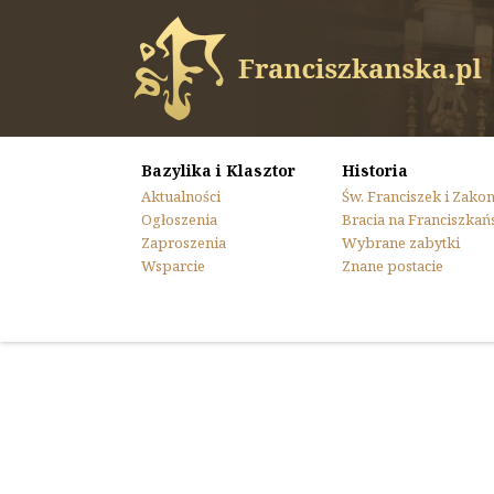
Bazylika i Klasztor
Historia
Aktualności
Św. Franciszek i Zako
Ogłoszenia
Bracia na Franciszkań
Zaproszenia
Wybrane zabytki
Wsparcie
Znane postacie