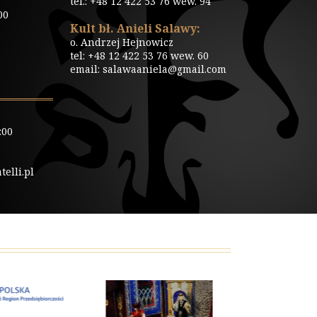
tel.: +48 12 422 53 76 wew. 94
00
Kult bł. Anieli Salawy:
o. Andrzej Hejnowicz
tel: +48 12 422 53 76 wew. 60
email: salawaaniela@gmail.com
:00
elli.pl