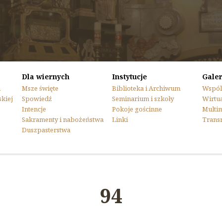
Dla wiernych
Instytucje
Galer
n
Msze święte
Biblioteka i Archiwum
Wspól
skiej
Spowiedź
Seminarium i szkoły
Wirtua
Intencje
Pokoje gościnne
Multi
Sakramenty i nabożeństwa
Linki
Trans
Duszpasterstwa
94