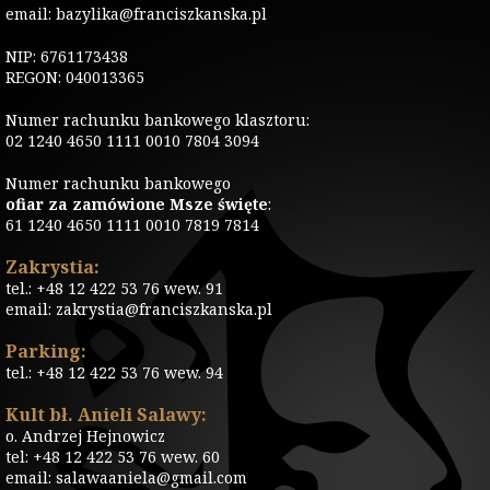
email: bazylika@franciszkanska.pl
NIP: 6761173438
REGON: 040013365
Numer rachunku bankowego klasztoru:
02 1240 4650 1111 0010 7804 3094
Numer rachunku bankowego
ofiar za zamówione Msze święte
:
61 1240 4650 1111 0010 7819 7814
Zakrystia:
tel.: +48 12 422 53 76 wew. 91
email: zakrystia@franciszkanska.pl
Parking:
tel.: +48 12 422 53 76 wew. 94
Kult bł. Anieli Salawy:
o. Andrzej Hejnowicz
tel: +48 12 422 53 76 wew. 60
email: salawaaniela@gmail.com