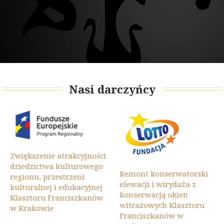
Nasi darczyńcy
Zwiększenie atrakcyjności
dziedzictwa kulturowego
Remont konserwatorski
regionu, przestrzeni
elewacji i wirydaża z
kulturalnej i edukacyjnej
konserwacją okien
Klasztoru Franciszkanów
witrażowych Klasztoru
w Krakowie
Franciszkanów w