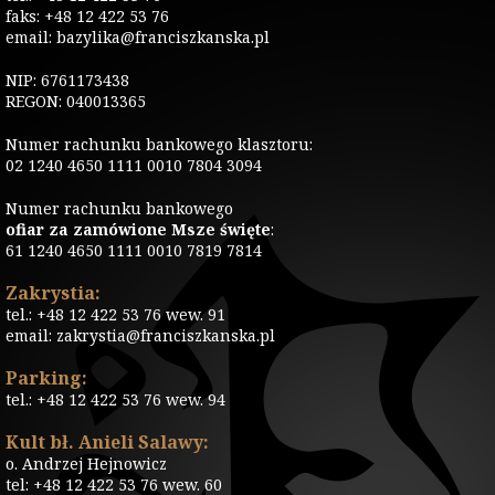
faks: +48 12 422 53 76
email: bazylika@franciszkanska.pl
NIP: 6761173438
REGON: 040013365
Numer rachunku bankowego klasztoru:
02 1240 4650 1111 0010 7804 3094
Numer rachunku bankowego
ofiar za zamówione Msze święte
:
61 1240 4650 1111 0010 7819 7814
Zakrystia:
tel.: +48 12 422 53 76 wew. 91
email: zakrystia@franciszkanska.pl
Parking:
tel.: +48 12 422 53 76 wew. 94
Kult bł. Anieli Salawy:
o. Andrzej Hejnowicz
tel: +48 12 422 53 76 wew. 60