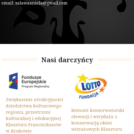
email: salawaaniela@gmail.com
Nasi darczyńcy
Zwiększenie atrakcyjności
dziedzictwa kulturowego
Remont konserwatorski
regionu, przestrzeni
elewacji i wirydaża z
kulturalnej i edukacyjnej
konserwacją okien
Klasztoru Franciszkanów
witrażowych Klasztoru
w Krakowie