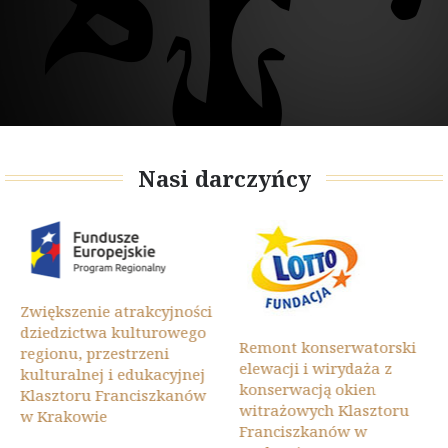
Nasi darczyńcy
Zwiększenie atrakcyjności
dziedzictwa kulturowego
Remont konserwatorski
regionu, przestrzeni
elewacji i wirydaża z
kulturalnej i edukacyjnej
konserwacją okien
Klasztoru Franciszkanów
witrażowych Klasztoru
w Krakowie
Franciszkanów w