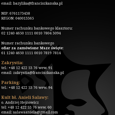
email: bazylika@franciszkanska.pl
NIP: 6761173438
REGON: 040013365
Numer rachunku bankowego klasztoru:
02 1240 4650 1111 0010 7804 3094
Numer rachunku bankowego
ofiar za zamówione Msze święte
:
61 1240 4650 1111 0010 7819 7814
Zakrystia:
tel.: +48 12 422 53 76 wew. 91
email: zakrystia@franciszkanska.pl
Parking:
tel.: +48 12 422 53 76 wew. 94
Kult bł. Anieli Salawy:
o. Andrzej Hejnowicz
tel: +48 12 422 53 76 wew. 60
email: salawaaniela@gmail.com