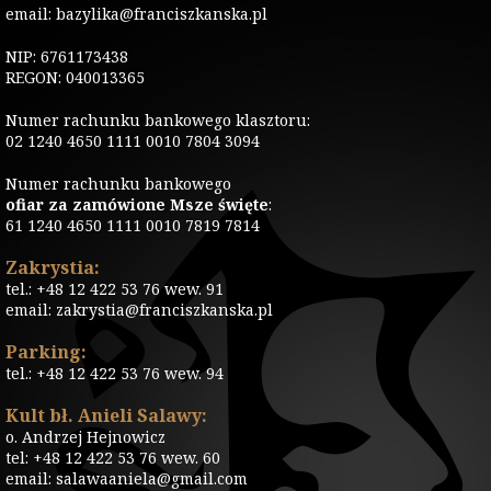
email: bazylika@franciszkanska.pl
NIP: 6761173438
REGON: 040013365
Numer rachunku bankowego klasztoru:
02 1240 4650 1111 0010 7804 3094
Numer rachunku bankowego
ofiar za zamówione Msze święte
:
61 1240 4650 1111 0010 7819 7814
Zakrystia:
tel.: +48 12 422 53 76 wew. 91
email: zakrystia@franciszkanska.pl
Parking:
tel.: +48 12 422 53 76 wew. 94
Kult bł. Anieli Salawy:
o. Andrzej Hejnowicz
tel: +48 12 422 53 76 wew. 60
email: salawaaniela@gmail.com