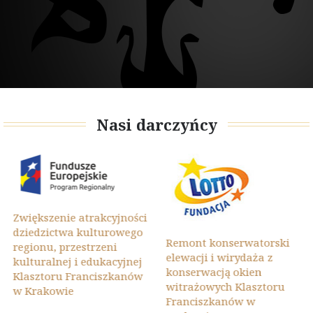
Nasi darczyńcy
Zwiększenie atrakcyjności
dziedzictwa kulturowego
Remont konserwatorski
regionu, przestrzeni
elewacji i wirydaża z
kulturalnej i edukacyjnej
konserwacją okien
Klasztoru Franciszkanów
witrażowych Klasztoru
w Krakowie
Franciszkanów w