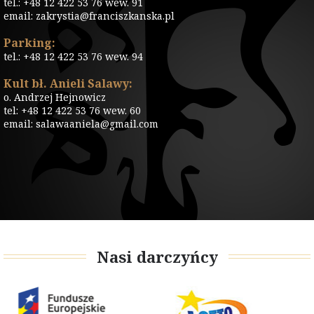
tel.: +48 12 422 53 76 wew. 91
email: zakrystia@franciszkanska.pl
Parking:
tel.: +48 12 422 53 76 wew. 94
Kult bł. Anieli Salawy:
o. Andrzej Hejnowicz
tel: +48 12 422 53 76 wew. 60
email: salawaaniela@gmail.com
Nasi darczyńcy