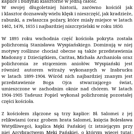
kaplice i budynki klasztorne w jedną całość.
W swojej długoletniej historii, zarówno kościół jak
i klasztor doznawały wielu klęsk i nieszczęść, jak kradzieże,
rabunki, a zwłaszcza pożary, które miały miejsce w latach
1462, 1476, 1655 i najbardziej niszczycielski w roku 1850.
W 1895 roku wschodnia część kościoła pokryta została
polichromią Stanisława Wyspiańskiego. Dominują w niej
motywy roślinne chociaż obecne są także przedstawienia
Madonny z Dzieciątkiem, Caritas, Michała Archanioła oraz
polichromia ze strąceniem aniołów. Wyspiański jest
również autorem witraży wykonanych w Insbrucku
w latach 1899-1904. Wśród nich najbardziej znanym jest
przedstawienie Boga Ojca stwarzającego świat,
umieszczone w zachodnim oknie nad chórem. W latach
1904-1905 Tadeusz Popiel wykonał polichromię pozostałej
części kościoła.
Z kościołem złączone są trzy kaplice: Bł. Salomei z jej
relikwiami (oraz grobem brata Salomei, księcia Bolesława
Wstydliwego), kaplica Męki Pańskiej (z istniejącym przy
niej Arcybractwem Męki Pańskiej, o którym więcej tutaj: