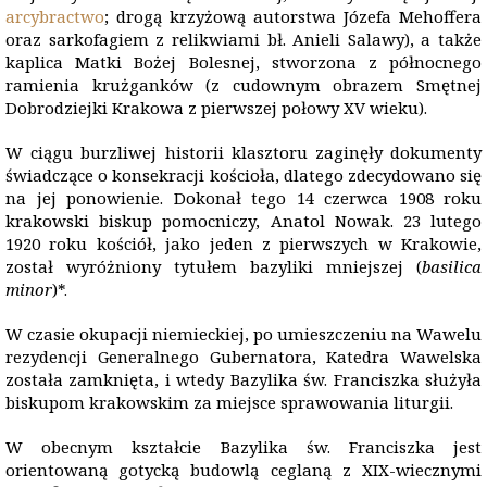
arcybractwo
; drogą krzyżową autorstwa Józefa Mehoffera
oraz sarkofagiem z relikwiami bł. Anieli Salawy), a także
kaplica Matki Bożej Bolesnej, stworzona z północnego
ramienia krużganków (z cudownym obrazem Smętnej
Dobrodziejki Krakowa z pierwszej połowy XV wieku).
W ciągu burzliwej historii klasztoru zaginęły dokumenty
świadczące o konsekracji kościoła, dlatego zdecydowano się
na jej ponowienie. Dokonał tego 14 czerwca 1908 roku
krakowski biskup pomocniczy, Anatol Nowak. 23 lutego
1920 roku kościół, jako jeden z pierwszych w Krakowie,
został wyróżniony tytułem bazyliki mniejszej (
basilica
minor
)*.
W czasie okupacji niemieckiej, po umieszczeniu na Wawelu
rezydencji Generalnego Gubernatora, Katedra Wawelska
została zamknięta, i wtedy Bazylika św. Franciszka służyła
biskupom krakowskim za miejsce sprawowania liturgii.
W obecnym kształcie Bazylika św. Franciszka jest
orientowaną gotycką budowlą ceglaną z XIX-wiecznymi