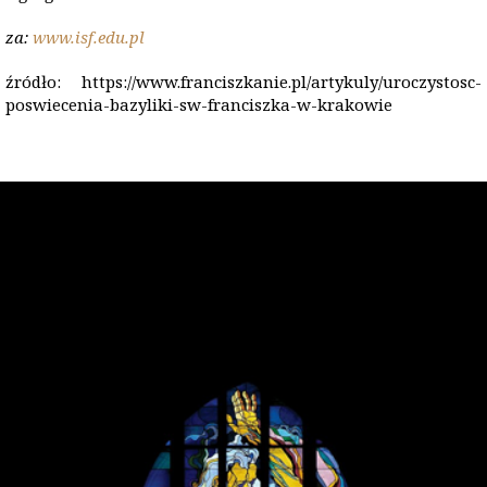
za:
www.isf.edu.pl
źródło: https://www.franciszkanie.pl/artykuly/uroczystosc-
poswiecenia-bazyliki-sw-franciszka-w-krakowie