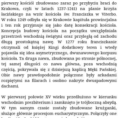
pierwszy kościół zbudowano zaraz po przybyciu braci do
Krakowa, czyli w latach 1237-1241) na planie krzyża
łacińskiego na wzór kościoła św. Franciszka w Viterbo.
W roku 1249 odbyła się w Krakowie kapituła prowincjalna
i ten rok przyjmuje się jako datę konsekracji kościoła.
Koncepcja budowy kościoła na początku uwzględniała
przestrzeń wschodnią świątyni oraz przyległą od zachodu
długą prostokątną nawę. W 1277 roku franciszkanie
otrzymali od księżej Kingi dodatkowy teren i wtedy
pojawiła się idea asymetrycznego, dwunawowego korpusu
kościoła. Ta druga nawa, zbudowana po stronie północnej,
tej samej długości co nawa główna, poza wschodnią
częścią, pokrywała się z dzisiejszą kaplicą Męki Pańskiej.
Obie nawy prawdopodobnie połączone były arkadami
rozpiętymi na filarach i osobno nakryte dwuspadowymi
dachami.
W pierwszej połowie XV wieku przedłużono w kierunku
wschodnim prezbiterium i zamknięto je trójboczną absydą.
W tym samym czasie zostały zbudowane krużganki,
służące głównie procesjom eucharystycznym. Połączyły one