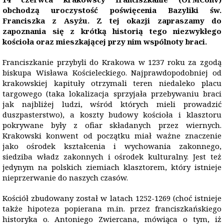
obchodzą uroczystość poświęcenia Bazyliki św.
Franciszka z Asyżu. Z tej okazji zapraszamy do
zapoznania się z krótką historią tego niezwykłego
kościoła oraz mieszkającej przy nim wspólnoty braci.
Franciszkanie przybyli do Krakowa w 1237 roku za zgodą
biskupa Wisława Kościeleckiego. Najprawdopodobniej od
krakowskiej kapituły otrzymali teren niedaleko placu
targowego (taka lokalizacja sprzyjała przebywaniu braci
jak najbliżej ludzi, wśród których mieli prowadzić
duszpasterstwo), a koszty budowy kościoła i klasztoru
pokrywane były z ofiar składanych przez wiernych.
Krakowski konwent od początku miał ważne znaczenie
jako ośrodek kształcenia i wychowania zakonnego,
siedziba władz zakonnych i ośrodek kulturalny. Jest też
jedynym na polskich ziemiach klasztorem, który istnieje
nieprzerwanie do naszych czasów.
Kościół zbudowany został w latach 1252-1269 (choć istnieje
także hipoteza popierana m.in. przez franciszkańskiego
historyka o. Antoniego Zwiercana, mówiąca o tym, iż