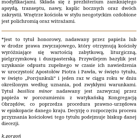
modyfikacjami. Składa się z prezbiterium zamkniętego
apsydą, transeptu, nawy, kaplic bocznych oraz dwóch
zakrystii. Wnętrze kościoła w stylu neogotyckim ozdobione
jest polichromią oraz witrażami.
*Jest to tytuł honorowy, nadawany przez papieża lub
w drodze prawa zwyczajowego, który otrzymują kościoły
wyróżniające się wartością zabytkową, liturgiczną,
pielgrzymkową i duszpasterską. Przywilejem bazylik jest
uzyskanie odpustu zupełnego w czasie ich nawiedzenia
w uroczystość Apostołów Piotra i Pawła, w święto tytułu,
w święto „Porcjunkuli” i jeden raz w ciągu roku w dniu
określonym według uznania, pod zwykłymi warunkami.
Tytuł
basilica minor
nadawany jest zazwyczaj przez
papieża w porozumieniu z watykańską Kongregacją
Obrzędów, co poprzedza procedura prawno-urzędowa
w episkopacie danego kraju. Decyzję o rozpoczęciu procesu
przyznania kościołowi tego tytułu podejmuje biskup danej
diecezji.
k.gorgoń