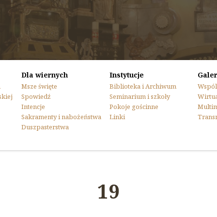
Dla wiernych
Instytucje
Galer
n
Msze święte
Biblioteka i Archiwum
Wspól
skiej
Spowiedź
Seminarium i szkoły
Wirtua
Intencje
Pokoje gościnne
Multi
Sakramenty i nabożeństwa
Linki
Trans
Duszpasterstwa
19