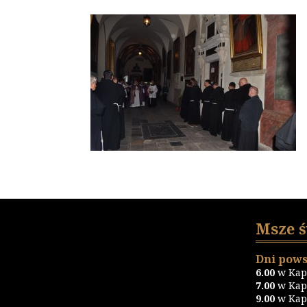
Msze 
Dni pows
6.00
w Kapl
7.00
w Kapl
9.00
w Kapl