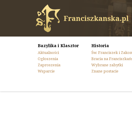
Bazylika i Klasztor
Historia
Aktualności
Św. Franciszek i Zako
Ogłoszenia
Bracia na Franciszkań
Zaproszenia
Wybrane zabytki
Wsparcie
Znane postacie