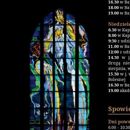
16.30
w Ba
18.00
w Ba
19.00
w Ba
Niedziele
6.30
w Kapl
8.00
w Kapl
9:30
z udz
11.00
w Baz
12:00
z udz
14.30
w j.
drugą nie
sierpnia, 
15.30
w j. 
Bolesnej
16.30
w Ba
19.00
akad
Spowi
Dni pows
6.00 - 10.3