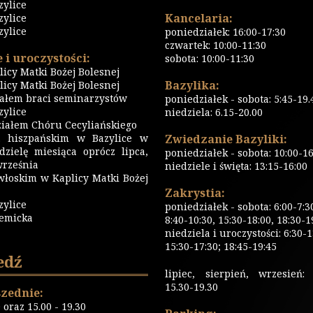
zylice
Kancelaria:
zylice
zylice
poniedziałek: 16:00-17:30
czwartek: 10:00-11:30
 i uroczystości:
sobota: 10:00-11:30
icy Matki Bożej Bolesnej
Bazylika:
icy Matki Bożej Bolesnej
iałem braci seminarzystów
poniedziałek - sobota: 5:45-19.
ylice
niedziela: 6.15-20.00
iałem Chóru Cecyliańskiego
 hiszpańskim w Bazylice w
Zwiedzanie Bazyliki:
dzielę miesiąca oprócz lipca,
poniedziałek - sobota: 10:00-16
września
niedziele i święta: 13:15-16:00
włoskim w Kaplicy Matki Bożej
Zakrystia:
zylice
poniedziałek - sobota: 6:00-7:3
emicka
8:40-10:30, 15:30-18:00, 18:30-1
niedziela i uroczystości: 6:30-1
15:30-17:30; 18:45-19:45
edź
lipiec, sierpień, wrzesień: 
15.30-19.30
zednie:
0 oraz 15.00 - 19.30