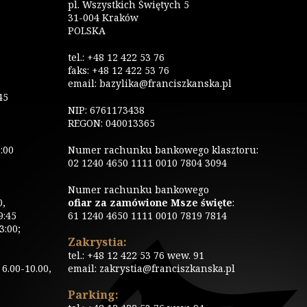
pl. Wszystkich Świętych 5
31-004 Kraków
POLSKA
tel.: +48 12 422 53 76
faks: +48 12 422 53 76
email: bazylika@franciszkanska.pl
45
NIP: 6761173438
REGON: 040013365
:00
Numer rachunku bankowego klasztoru:
02 1240 4650 1111 0010 7804 3094
Numer rachunku bankowego
0,
ofiar za zamówione Msze święte
:
9:45
61 1240 4650 1111 0010 7819 7814
3:00;
Zakrystia:
tel.: +48 12 422 53 76 wew. 91
6.00-10.00,
email: zakrystia@franciszkanska.pl
Parking: