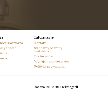
ie
Informacje
nota klasztorna
Kontakt
lny spacer
Standardy ochrony
małoletnich
media
Dla turystów
misja
Wynajem pomieszczeń
Polityka prywatności
dodano: 20.12.2015 w kategorii: