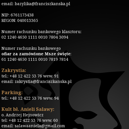
email: bazylika@franciszkanska.pl
NIP: 6761173438
REGON: 040013365
Numer rachunku bankowego klasztoru:
02 1240 4650 1111 0010 7804 3094
Numer rachunku bankowego
ofiar za zamówione Msze święte
:
61 1240 4650 1111 0010 7819 7814
Zakrystia:
tel.: +48 12 422 53 76 wew. 91
email: zakrystia@franciszkanska.pl
Parking:
tel.: +48 12 422 53 76 wew. 94
Kult bł. Anieli Salawy:
o. Andrzej Hejnowicz
tel: +48 12 422 53 76 wew. 60
email: salawaaniela@gmail.com