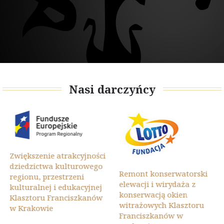
Nasi darczyńcy
Zwiększenie atrakcyjności
dziedzictwa kulturowego
Remont konserwatorski
regionu, przestrzeni
elewacji i wirydaża z
kulturalnej i edukacyjnej
konserwacją okien
Klasztoru Franciszkanów
witrażowych Klasztoru
w Krakowie
Franciszkanów w