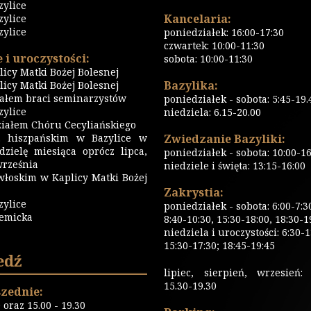
zylice
Kancelaria:
zylice
zylice
poniedziałek: 16:00-17:30
czwartek: 10:00-11:30
 i uroczystości:
sobota: 10:00-11:30
icy Matki Bożej Bolesnej
Bazylika:
icy Matki Bożej Bolesnej
iałem braci seminarzystów
poniedziałek - sobota: 5:45-19.
ylice
niedziela: 6.15-20.00
iałem Chóru Cecyliańskiego
 hiszpańskim w Bazylice w
Zwiedzanie Bazyliki:
dzielę miesiąca oprócz lipca,
poniedziałek - sobota: 10:00-16
września
niedziele i święta: 13:15-16:00
włoskim w Kaplicy Matki Bożej
Zakrystia:
zylice
poniedziałek - sobota: 6:00-7:3
emicka
8:40-10:30, 15:30-18:00, 18:30-1
niedziela i uroczystości: 6:30-1
15:30-17:30; 18:45-19:45
edź
lipiec, sierpień, wrzesień: 
15.30-19.30
zednie:
0 oraz 15.00 - 19.30