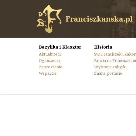
Bazylika i Klasztor
Historia
Aktualności
Św. Franciszek i Zako
Ogłoszenia
Bracia na Franciszkań
Zaproszenia
Wybrane zabytki
Wsparcie
Znane postacie