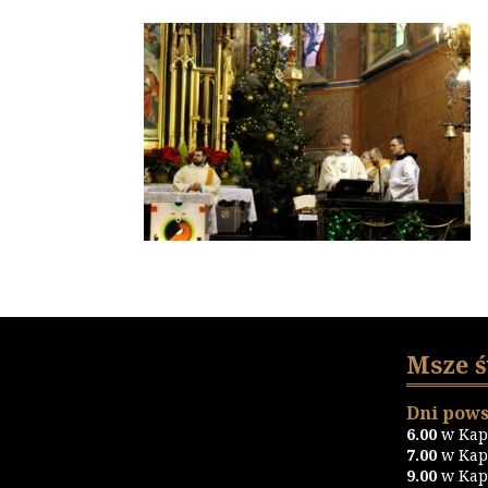
Msze 
Dni pows
6.00
w Kapl
7.00
w Kapl
9.00
w Kapl