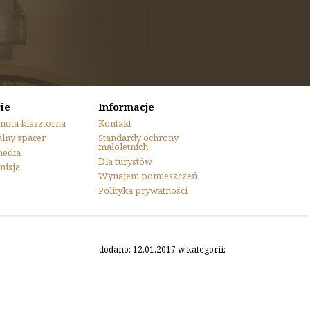
ie
Informacje
nota klasztorna
Kontakt
lny spacer
Standardy ochrony
małoletnich
media
Dla turystów
misja
Wynajem pomieszczeń
Polityka prywatności
dodano: 12.01.2017 w kategorii: