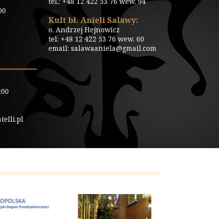
tel.: +48 12 422 53 76 wew. 94
00
Kult bł. Anieli Salawy:
o. Andrzej Hejnowicz
tel: +48 12 422 53 76 wew. 60
email: salawaaniela@gmail.com
:00
elli.pl