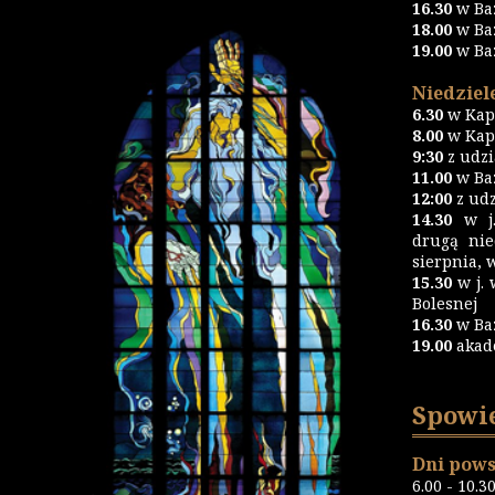
16.30
w Ba
18.00
w Ba
19.00
w Ba
Niedziele
6.30
w Kapl
8.00
w Kapl
9:30
z udz
11.00
w Baz
12:00
z udz
14.30
w j.
drugą nie
sierpnia, 
15.30
w j. 
Bolesnej
16.30
w Ba
19.00
akad
Spowi
Dni pows
6.00 - 10.3