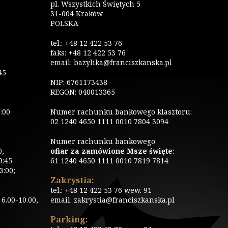
pl. Wszystkich Świętych 5
31-004 Kraków
POLSKA
tel.: +48 12 422 53 76
faks: +48 12 422 53 76
email: bazylika@franciszkanska.pl
45
NIP: 6761173438
REGON: 040013365
:00
Numer rachunku bankowego klasztoru:
02 1240 4650 1111 0010 7804 3094
Numer rachunku bankowego
0,
ofiar za zamówione Msze święte
:
9:45
61 1240 4650 1111 0010 7819 7814
3:00;
Zakrystia:
tel.: +48 12 422 53 76 wew. 91
6.00-10.00,
email: zakrystia@franciszkanska.pl
Parking: