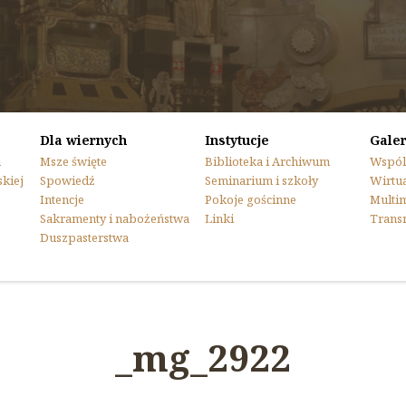
Dla wiernych
Instytucje
Galer
n
Msze święte
Biblioteka i Archiwum
Wspól
skiej
Spowiedź
Seminarium i szkoły
Wirtua
Intencje
Pokoje gościnne
Multi
Sakramenty i nabożeństwa
Linki
Trans
Duszpasterstwa
_mg_2922