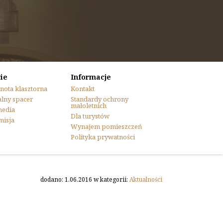
ie
Informacje
nota klasztorna
Kontakt
lny spacer
Standardy ochrony
małoletnich
media
Dla turystów
misja
Wynajem pomieszczeń
Polityka prywatności
dodano: 1.06.2016 w kategorii:
Aktualności