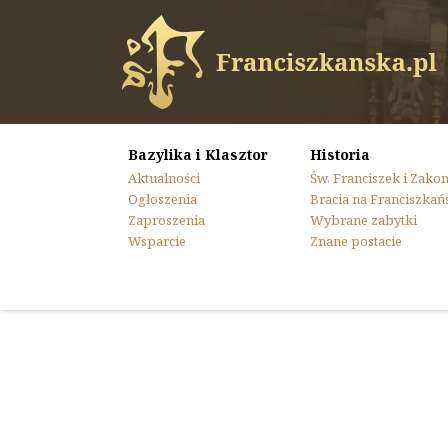
Bazylika i Klasztor
Historia
Aktualności
Św. Franciszek i Zako
Ogłoszenia
Bracia na Franciszkań
Zaproszenia
Wybrane zabytki
Wsparcie
Znane postacie