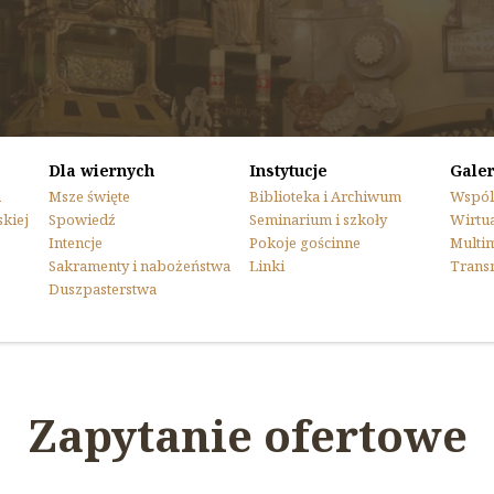
Dla wiernych
Instytucje
Galer
n
Msze święte
Biblioteka i Archiwum
Wspól
skiej
Spowiedź
Seminarium i szkoły
Wirtua
Intencje
Pokoje gościnne
Multi
Sakramenty i nabożeństwa
Linki
Trans
Duszpasterstwa
Zapytanie ofertowe