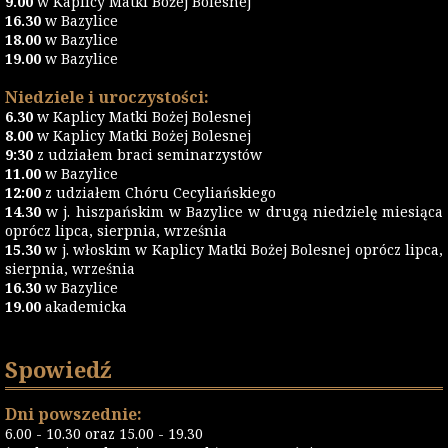
9.00
w Kaplicy Matki Bożej Bolesnej
16.30
w Bazylice
18.00
w Bazylice
19.00
w Bazylice
Niedziele i uroczystości:
6.30
w Kaplicy Matki Bożej Bolesnej
8.00
w Kaplicy Matki Bożej Bolesnej
9:30
z udziałem braci seminarzystów
11.00
w Bazylice
12:00
z udziałem Chóru Cecyliańskiego
14.30
w j. hiszpańskim w Bazylice w drugą niedzielę miesiąca
oprócz lipca, sierpnia, września
15.30
w j. włoskim w Kaplicy Matki Bożej Bolesnej oprócz lipca,
sierpnia, września
16.30
w Bazylice
19.00
akademicka
Spowiedź
Dni powszednie:
6.00 - 10.30 oraz 15.00 - 19.30