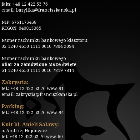
faks: +48 12 422 53 76
email: bazylika@franciszkanska.pl
NIP: 6761173438
REGON: 040013365
Numer rachunku bankowego klasztoru:
02 1240 4650 1111 0010 7804 3094
Numer rachunku bankowego
ofiar za zamówione Msze święte
:
61 1240 4650 1111 0010 7819 7814
Zakrystia:
tel.: +48 12 422 53 76 wew. 91
email: zakrystia@franciszkanska.pl
Parking:
tel.: +48 12 422 53 76 wew. 94
Kult bł. Anieli Salawy:
o. Andrzej Hejnowicz
tel: +48 12 422 53 76 wew. 60