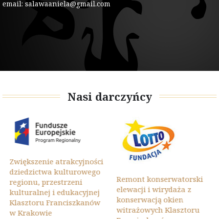
email: salawaaniela@gmail.com
Nasi darczyńcy
Zwiększenie atrakcyjności
dziedzictwa kulturowego
Remont konserwatorski
regionu, przestrzeni
elewacji i wirydaża z
kulturalnej i edukacyjnej
konserwacją okien
Klasztoru Franciszkanów
witrażowych Klasztoru
w Krakowie