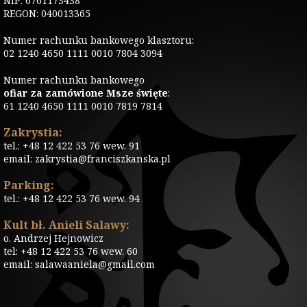
NIP: 6761173438
REGON: 040013365
Numer rachunku bankowego klasztoru:
02 1240 4650 1111 0010 7804 3094
Numer rachunku bankowego
ofiar za zamówione Msze święte
:
61 1240 4650 1111 0010 7819 7814
Zakrystia:
tel.: +48 12 422 53 76 wew. 91
email: zakrystia@franciszkanska.pl
Parking:
tel.: +48 12 422 53 76 wew. 94
Kult bł. Anieli Salawy:
o. Andrzej Hejnowicz
tel: +48 12 422 53 76 wew. 60
email: salawaaniela@gmail.com