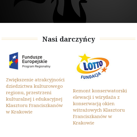
Nasi darczyńcy
Zwiększenie atrakcyjności
dziedzictwa kulturowego
Remont konserwatorski
regionu, przestrzeni
elewacji i wirydaża z
kulturalnej i edukacyjnej
konserwacją okien
Klasztoru Franciszkanów
witrażowych Klasztoru
w Krakowie
Franciszkanów w
Krakowie