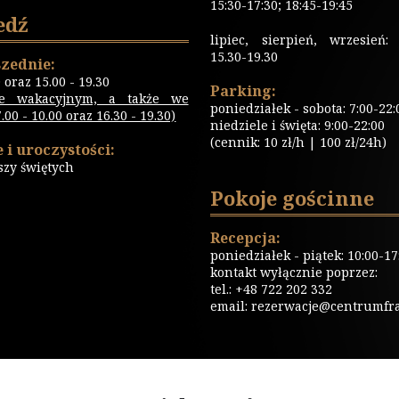
15:30-17:30; 18:45-19:45
edź
lipiec, sierpień, wrzesień: 
15.30-19.30
zednie:
0 oraz 15.00 - 19.30
Parking:
ie wakacyjnym, a także we
poniedziałek - sobota: 7:00-22:
00 - 10.00 oraz 16.30 - 19.30)
niedziele i święta: 9:00-22:00
(cennik: 10 zł/h | 100 zł/24h)
 i uroczystości:
szy świętych
Pokoje gościnne
Recepcja:
poniedziałek - piątek: 10:00-17
kontakt wyłącznie poprzez:
tel.: +48 722 202 332
email:
rezerwacje@centrumfrat