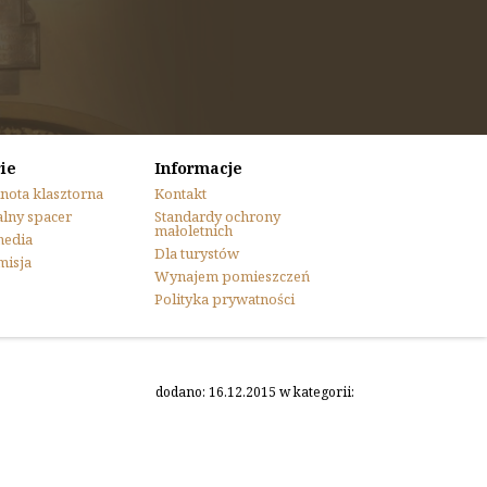
ie
Informacje
nota klasztorna
Kontakt
lny spacer
Standardy ochrony
małoletnich
media
Dla turystów
misja
Wynajem pomieszczeń
Polityka prywatności
dodano: 16.12.2015 w kategorii: