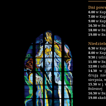
Dni pows
6.00
w Kapl
7.00
w Kapl
9.00
w Kapl
16.30
w Ba
18.00
w Ba
19.00
w Ba
Niedziele
6.30
w Kapl
8.00
w Kapl
9:30
z udz
11.00
w Baz
12:00
z udz
14.30
w j.
drugą nie
sierpnia, 
15.30
w j. 
Bolesnej
16.30
w Ba
19.00
akad