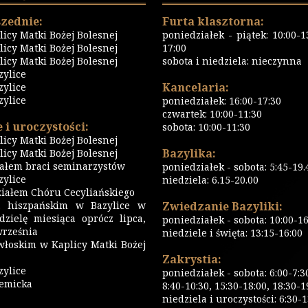
zednie:
Furta klasztorna:
icy Matki Bożej Bolesnej
poniedziałek - piątek: 10:00-13
icy Matki Bożej Bolesnej
17:00
icy Matki Bożej Bolesnej
sobota i niedziela: nieczynna
zylice
Kancelaria:
zylice
zylice
poniedziałek: 16:00-17:30
czwartek: 10:00-11:30
 i uroczystości:
sobota: 10:00-11:30
icy Matki Bożej Bolesnej
Bazylika:
icy Matki Bożej Bolesnej
iałem braci seminarzystów
poniedziałek - sobota: 5:45-19.
ylice
niedziela: 6.15-20.00
iałem Chóru Cecyliańskiego
 hiszpańskim w Bazylice w
Zwiedzanie Bazyliki:
dzielę miesiąca oprócz lipca,
poniedziałek - sobota: 10:00-16
września
niedziele i święta: 13:15-16:00
włoskim w Kaplicy Matki Bożej
Zakrystia:
zylice
poniedziałek - sobota: 6:00-7:3
emicka
8:40-10:30, 15:30-18:00, 18:30-1
niedziela i uroczystości: 6:30-1