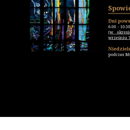
Spowi
Dni pows
6.00 - 10.3
(w okres
wrześniu 7.
Niedziele
podczas M