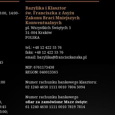
Bazylika i Klasztor
św. Franciszka z Asyżu
:00, 14:00-
Zakonu Braci Mniejszych
Konwentualnych
pl. Wszystkich Świętych 5
31-004 Kraków
POLSKA
tel.: +48 12 422 53 76
faks: +48 12 422 53 76
email: bazylika@franciszkanska.pl
45
NIP: 6761173438
REGON: 040013365
:00
Numer rachunku bankowego klasztoru:
02 1240 4650 1111 0010 7804 3094
Numer rachunku bankowego
0,
ofiar za zamówione Msze święte
:
9:45
61 1240 4650 1111 0010 7819 7814
3:00;