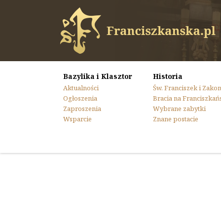
Bazylika i Klasztor
Historia
Aktualności
Św. Franciszek i Zako
Ogłoszenia
Bracia na Franciszkań
Zaproszenia
Wybrane zabytki
Wsparcie
Znane postacie