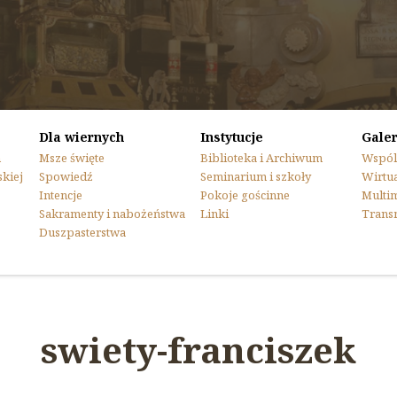
Dla wiernych
Instytucje
Galer
n
Msze święte
Biblioteka i Archiwum
Wspól
skiej
Spowiedź
Seminarium i szkoły
Wirtua
Intencje
Pokoje gościnne
Multi
Sakramenty i nabożeństwa
Linki
Trans
Duszpasterstwa
swiety-franciszek