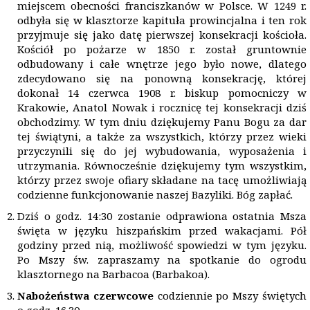
miejscem obecności franciszkanów w Polsce. W 1249 r.
odbyła się w klasztorze kapituła prowincjalna i ten rok
przyjmuje się jako datę pierwszej konsekracji kościoła.
Kościół po pożarze w 1850 r. został gruntownie
odbudowany i całe wnętrze jego było nowe, dlatego
zdecydowano się na ponowną konsekrację, której
dokonał 14 czerwca 1908 r. biskup pomocniczy w
Krakowie, Anatol Nowak i rocznicę tej konsekracji dziś
obchodzimy. W tym dniu dziękujemy Panu Bogu za dar
tej świątyni, a także za wszystkich, którzy przez wieki
przyczynili się do jej wybudowania, wyposażenia i
utrzymania. Równocześnie dziękujemy tym wszystkim,
którzy przez swoje ofiary składane na tacę umożliwiają
codzienne funkcjonowanie naszej Bazyliki. Bóg zapłać.
Dziś o godz. 14:30 zostanie odprawiona ostatnia Msza
święta w języku hiszpańskim przed wakacjami. Pół
godziny przed nią, możliwość spowiedzi w tym języku.
Po Mszy św. zapraszamy na spotkanie do ogrodu
klasztornego na Barbacoa (Barbakoa).
Nabożeństwa czerwcowe
codziennie po Mszy świętych