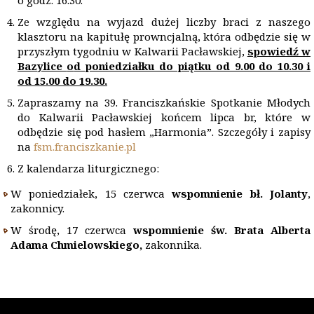
o godz. 16.30.
Ze względu na wyjazd dużej liczby braci z naszego
klasztoru na kapitułę prowncjalną, która odbędzie się w
przyszłym tygodniu w Kalwarii Pacławskiej,
spowiedź w
Bazylice
o
d poniedziałku do piątku od 9.00 do 10.30 i
od 15.00 do 19.30.
Zapraszamy na 39. Franciszkańskie Spotkanie Młodych
do Kalwarii Pacławskiej końcem lipca br, które w
odbędzie się pod hasłem „Harmonia”. Szczegóły i zapisy
na
fsm.franciszkanie.pl
Z kalendarza liturgicznego:
W poniedziałek, 15 czerwca
wspomnienie bł. Jolanty
,
zakonnicy.
W środę, 17 czerwca
wspomnienie św. Brata Alberta
Adama Chmielowskiego,
zakonnika.