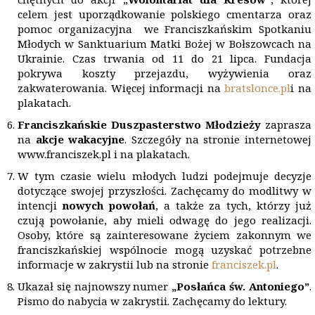
celem jest uporządkowanie polskiego cmentarza oraz
pomoc organizacyjna we Franciszkańskim Spotkaniu
Młodych w Sanktuarium Matki Bożej w Bołszowcach na
Ukrainie. Czas trwania od 11 do 21 lipca. Fundacja
pokrywa koszty przejazdu, wyżywienia oraz
zakwaterowania. Więcej informacji na
bratslonce.pl
i na
plakatach.
Franciszkańskie Duszpasterstwo Młodzieży
zaprasza
na
akcje wakacyjne
. Szczegóły na stronie internetowej
www.franciszek.pl i na plakatach.
W tym czasie wielu młodych ludzi podejmuje decyzje
dotyczące swojej przyszłości. Zachęcamy do modlitwy w
intencji
nowych powołań
, a także za tych, którzy już
czują powołanie, aby mieli odwagę do jego realizacji.
Osoby, które są zainteresowane życiem zakonnym we
franciszkańskiej wspólnocie mogą uzyskać potrzebne
informacje w zakrystii lub na stronie
franciszek.pl
.
Ukazał się najnowszy numer
„Posłańca św. Antoniego”
.
Pismo do nabycia w zakrystii. Zachęcamy do lektury.