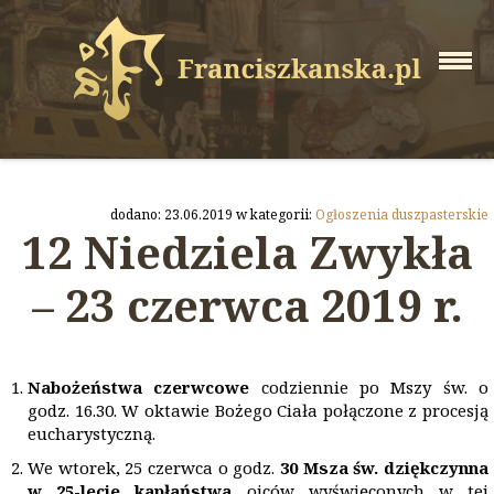
dodano: 23.06.2019 w kategorii:
Ogłoszenia duszpasterskie
12 Niedziela Zwykła
– 23 czerwca 2019 r.
Nabożeństwa czerwcowe
codziennie po Mszy św. o
godz. 16.30. W oktawie Bożego Ciała połączone z procesją
eucharystyczną.
We wtorek, 25 czerwca o godz.
30 Msza św. dziękczynna
w 25-lecie kapłaństwa
ojców wyświęconych w tej