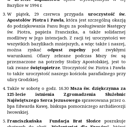
Bazylice w 1994 r.
W piątek, 29 czerwca przypada
uroczystość św.
Apostołów Piotra i Pawła
, która jest szczególną okazją
do podziękowania Panu Bogu za posługiwanie Następcy
św. Piotra, papieża Franciszka, a także solidarnej
modlitwy w Jego intencjach. Z racji tej uroczystości we
wszystkich bazylikach mniejszych, a więc także i naszej,
można zyskać
odpust zupełny
pod zwykłymi
warunkami. Ofiary zebrane podczas Mszy św. są
przeznaczone na potrzeby Stolicy Apostolskiej, jest to
tak zwane
świętopietrze
. Uroczystość św. Piotra i Pawła
to także uroczystość naszego kościoła parafialnego przy
ulicy Grodzkiej.
Także w sobotę o godz. 16.30
Msza św. dziękczynna za
125-lecie istnienia Zgromadzenia Służebnic
Najświętszego Serca Jezusowego
sprawowana przez o.
bpa Edwarda Kawę, biskupa pomocniczego archidiecezji
lwowskiej.
Franciszkańska Fundacja Brat Słońce
poszukuje
chętnych do akcji „
Wolontariat dla Kresów
”, której