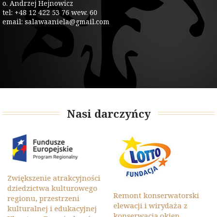
o. Andrzej Hejnowicz
tel: +48 12 422 53 76 wew. 60
email: salawaaniela@gmail.com
Nasi darczyńcy
Zwiększenie atrakcyjności
dziedzictwa kulturowego
Remont konserwatorski
regionu, przestrzeni
elewacji i wirydaża z
kulturalnej i edukacyjnej
konserwacją okien