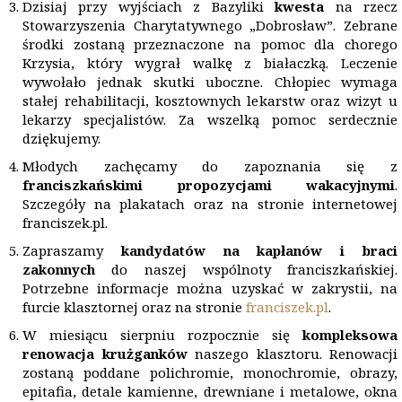
Dzisiaj przy wyjściach z Bazyliki
kwesta
na rzecz
Stowarzyszenia Charytatywnego „Dobrosław”. Zebrane
środki zostaną przeznaczone na pomoc dla chorego
Krzysia, który wygrał walkę z białaczką. Leczenie
wywołało jednak skutki uboczne. Chłopiec wymaga
stałej rehabilitacji, kosztownych lekarstw oraz wizyt u
lekarzy specjalistów. Za wszelką pomoc serdecznie
dziękujemy.
Młodych zachęcamy do zapoznania się z
franciszkańskimi propozycjami wakacyjnymi
.
Szczegóły na plakatach oraz na stronie internetowej
franciszek.pl.
Zapraszamy
kandydatów na kapłanów i braci
zakonnych
do naszej wspólnoty franciszkańskiej.
Potrzebne informacje można uzyskać w zakrystii, na
furcie klasztornej oraz na stronie
franciszek.pl
.
W miesiącu sierpniu rozpocznie się
kompleksowa
renowacja krużganków
naszego klasztoru. Renowacji
zostaną poddane polichromie, monochromie, obrazy,
epitafia, detale kamienne, drewniane i metalowe, okna