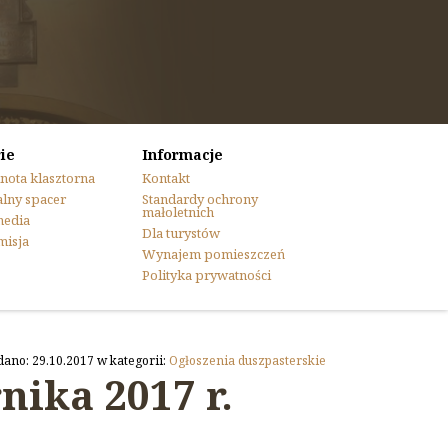
ie
Informacje
nota klasztorna
Kontakt
lny spacer
Standardy ochrony
małoletnich
media
Dla turystów
misja
Wynajem pomieszczeń
Polityka prywatności
dano: 29.10.2017 w kategorii:
Ogłoszenia duszpasterskie
nika 2017 r.