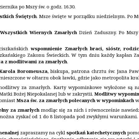
ernika po Mszy św. o godz. 16.30.
tkich Świętych
. Msze święte w porządku niedzielnym. Po Ms
Wszystkich Wiernych Zmarłych
Dzień Zaduszny. Po Mszy 
nciszkańskich
wspomnienie Zmarłych braci, sióstr, rodzi
zkańskiego Zakonu Świeckich. W tym dniu każdy kapłan Zak
ja z modlitwami za zmarłych
.
 Karola Boromeusza
, biskupa, patrona chrztu św. Jana Pawł
umieszczone w ołtarzu obok ławki, gdzie jako metropolita kra
i modlitwy za zmarłych. Karty wypominkowe wyłożone są na
atki Bożej Niepokalanej lub w zakrystii.
Modlitwy wypomin
atomiast
Msza św. za zmarłych polecanych w wypominkach
w 
ełny za zmarłych
modląc się za nich i równocześnie nawied
n można zyskać od 1 do 8 listopada pod zwykłymi warunkami
enalnej
zapraszamy na cykl
spotkań katechetycznych
pomoc