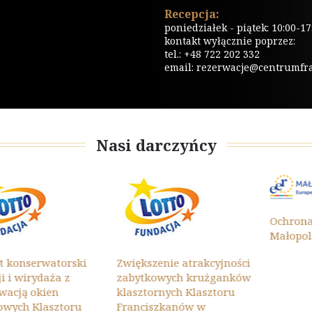
Recepcja:
poniedziałek - piątek: 10:00-17
kontakt wyłącznie poprzez:
tel.: +48 722 202 332
email:
rezerwacje@centrumfrat
Nasi darczyńcy
Ochrona Zab
Małopolski 20
erwatorski
Zwiększenie atrakcyjności
rydaża z
zabytkowych krużganków
 okien
klasztornych Klasztoru
 Klasztoru
Franciszkanów w