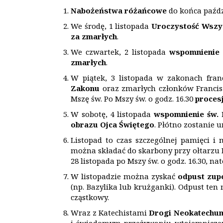
Nabożeństwa różańcowe
do końca paździ
We środę, 1 listopada
Uroczystość Wszys
za zmarłych
.
We czwartek, 2 listopada
wspomnienie 
zmarłych
.
W piątek, 3 listopada w zakonach fra
Zakonu
oraz zmarłych członków Francis
Mszę św. Po Mszy św. o godz. 16.30
proces
W sobotę, 4 listopada
wspomnienie św.
obrazu Ojca Świętego
. Płótno zostanie 
Listopad to czas szczególnej pamięci 
można składać do skarbony przy ołtarzu M
28 listopada po Mszy św. o godz. 16.30, n
W listopadzie można zyskać
odpust zup
(np. Bazylika lub krużganki). Odpust te
cząstkowy.
Wraz z Katechistami
Drogi Neokatechum