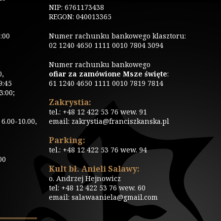
NIP: 6761173438
REGON: 040013365
:00
Numer rachunku bankowego klasztoru:
02 1240 4650 1111 0010 7804 3094
Numer rachunku bankowego
0,
ofiar za zamówione Msze święte
:
9:45
61 1240 4650 1111 0010 7819 7814
3:00;
Zakrystia:
tel.: +48 12 422 53 76 wew. 91
6.00-10.00,
email: zakrystia@franciszkanska.pl
Parking:
tel.: +48 12 422 53 76 wew. 94
00
Kult bł. Anieli Salawy:
o. Andrzej Hejnowicz
tel: +48 12 422 53 76 wew. 60
email: salawaaniela@gmail.com