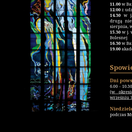
11.00
w Baz
12:00
z udz
14.30
w j.
drugą nie
sierpnia, 
15.30
w j. 
Bolesnej
16.30
w Ba
19.00
akad
Spowi
Dni pows
6.00 - 10.3
(w okres
wrześniu 7.
Niedziele
podczas M