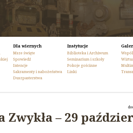
Dla wiernych
Instytucje
Galer
n
Msze święte
Biblioteka i Archiwum
Wspól
skiej
Spowiedź
Seminarium i szkoły
Wirtua
Intencje
Pokoje gościnne
Multi
Sakramenty i nabożeństwa
Linki
Trans
Duszpasterstwa
do
a Zwykła – 29 paździer