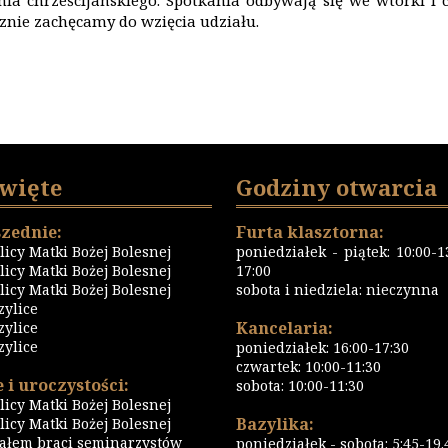
 chrześcijańskiego. Spotkania odbywają się we wtorki i cz
cznie zachęcamy do wzięcia udziału.
święte
Godziny otwarcia
zednie:
Furta klasztorna:
icy Matki Bożej Bolesnej
poniedziałek - piątek: 10:00-13
icy Matki Bożej Bolesnej
17:00
icy Matki Bożej Bolesnej
sobota i niedziela: nieczynna
zylice
Kancelaria:
zylice
zylice
poniedziałek: 16:00-17:30
czwartek: 10:00-11:30
 i uroczystości:
sobota: 10:00-11:30
icy Matki Bożej Bolesnej
Bazylika:
icy Matki Bożej Bolesnej
iałem braci seminarzystów
poniedziałek - sobota: 5:45-19.