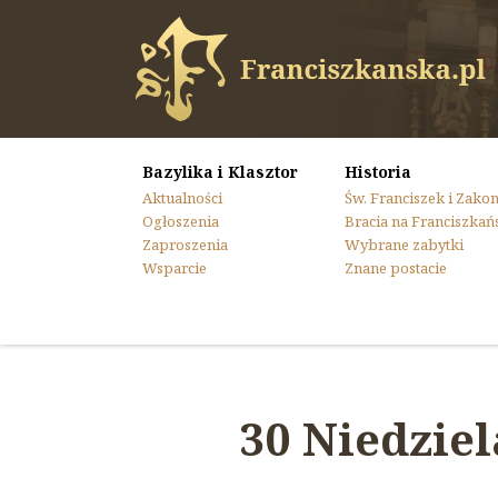
Bazylika i Klasztor
Historia
Aktualności
Św. Franciszek i Zako
Ogłoszenia
Bracia na Franciszkań
Zaproszenia
Wybrane zabytki
Wsparcie
Znane postacie
30 Niedziel