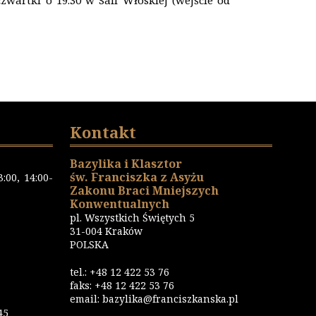
wartki o 19.30 w Sali Włoskiej (wejście od
Kontakt
Bazylika i Klasztor
św. Franciszka z Asyżu
:00, 14:00-
Zakonu Braci Mniejszych
Konwentualnych
pl. Wszystkich Świętych 5
31-004 Kraków
POLSKA
tel.: +48 12 422 53 76
faks: +48 12 422 53 76
email: bazylika@franciszkanska.pl
45