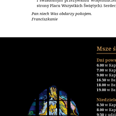
i świadomym przeżywaniu wtajemniczenia
strony Placu Wszystkich Świętych). Serde
Pan niech Was obdarzy pokojem.
Franciszkanie
Msze 
Dni pows
6.00
w Kapl
7.00
w Kapl
9.00
w Kapl
16.30
w Ba
18.00
w Ba
19.00
w Ba
Niedziele
6.30
w Kapl
8.00
w Kapl
9:30
z udz