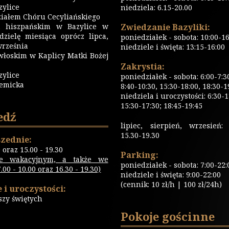
ylice
niedziela: 6.15-20.00
iałem Chóru Cecyliańskiego
 hiszpańskim w Bazylice w
Zwiedzanie Bazyliki:
dzielę miesiąca oprócz lipca,
poniedziałek - sobota: 10:00-16
września
niedziele i święta: 13:15-16:00
włoskim w Kaplicy Matki Bożej
Zakrystia:
zylice
poniedziałek - sobota: 6:00-7:3
emicka
8:40-10:30, 15:30-18:00, 18:30-1
niedziela i uroczystości: 6:30-1
15:30-17:30; 18:45-19:45
edź
lipiec, sierpień, wrzesień: 
15.30-19.30
zednie:
0 oraz 15.00 - 19.30
Parking:
ie wakacyjnym, a także we
poniedziałek - sobota: 7:00-22:
00 - 10.00 oraz 16.30 - 19.30)
niedziele i święta: 9:00-22:00
(cennik: 10 zł/h | 100 zł/24h)
 i uroczystości:
szy świętych
Pokoje gościnne