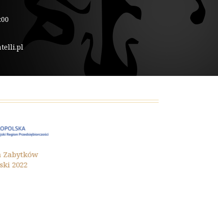
:00
elli.pl
Ochrona Zaby
ytków
Małopolski 202
22