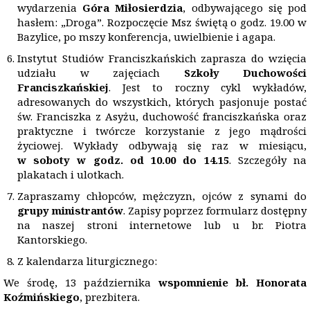
wydarzenia
G
ó
ra Miłosierdzia
, odbywającego się pod
hasłem: „Droga”. Rozpoczęcie Msz świętą o godz. 19.00 w
Bazylice, po mszy konferencja, uwielbienie i agapa.
Instytut Studiów Franciszkańskich zaprasza do wzięcia
udziału w zajęciach
Szkoły Duchowości
Franciszkańskiej
. Jest to roczny cykl wykładów,
adresowanych do wszystkich, których pasjonuje postać
św. Franciszka z Asyżu, duchowość franciszkańska oraz
praktyczne i twórcze korzystanie z jego mądrości
życiowej. Wykłady odbywają się raz w miesiącu,
w soboty w godz. od 10.00 do 14.15
. Szczegóły na
plakatach i ulotkach.
Zapraszamy chłopców, mężczyzn, ojców z synami do
grupy ministrant
ó
w
. Zapisy poprzez formularz dostępny
na naszej stroni internetowe lub u br. Piotra
Kantorskiego.
Z kalendarza liturgicznego:
We środę, 13 października
wspomnienie bł
. Honorata
Ko
źmińskiego
, prezbitera.