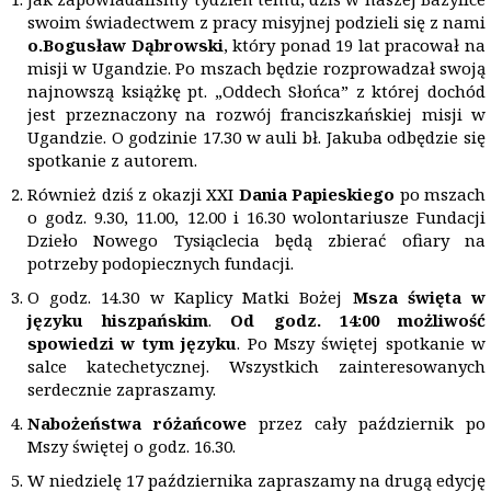
swoim świadectwem z pracy misyjnej podzieli się z nami
o.Bogusław Dąbrowski
, który ponad 19 lat pracował na
misji w Ugandzie. Po mszach będzie rozprowadzał swoją
najnowszą książkę pt. „Oddech Słońca” z której dochód
jest przeznaczony na rozwój franciszkańskiej misji w
Ugandzie. O godzinie 17.30 w auli bł. Jakuba odbędzie się
spotkanie z autorem.
Również dziś z okazji XXI
Dania Papieskiego
po mszach
o godz. 9.30, 11.00, 12.00 i 16.30 wolontariusze Fundacji
Dzieło Nowego Tysiąclecia będą zbierać ofiary na
potrzeby podopiecznych fundacji.
O godz. 14.30 w Kaplicy Matki Bożej
Msza święta w
języku hiszpańskim
.
Od godz. 14:00 możliwość
spowiedzi w tym języku
. Po Mszy świętej spotkanie w
salce katechetycznej. Wszystkich zainteresowanych
serdecznie zapraszamy.
Nabo
żeństwa różańcowe
przez cały październik po
Mszy świętej o godz. 16.30.
W niedzielę 17 października zapraszamy na drugą edycję