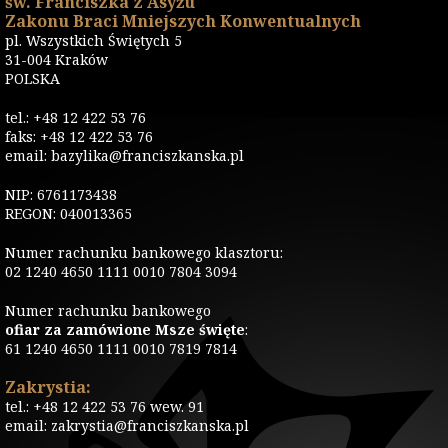
św. Franciszka z Asyżu
Zakonu Braci Mniejszych Konwentualnych
pl. Wszystkich Świętych 5
31-004 Kraków
POLSKA
tel.: +48 12 422 53 76
faks: +48 12 422 53 76
email: bazylika@franciszkanska.pl
NIP: 6761173438
REGON: 040013365
Numer rachunku bankowego klasztoru:
02 1240 4650 1111 0010 7804 3094
Numer rachunku bankowego
ofiar za zamówione Msze święte
:
61 1240 4650 1111 0010 7819 7814
Zakrystia:
tel.: +48 12 422 53 76 wew. 91
email: zakrystia@franciszkanska.pl