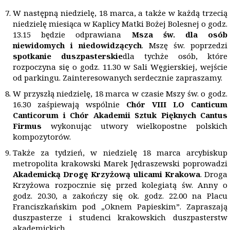
W następną niedzielę, 18 marca, a także w każdą trzecią
niedzielę miesiąca w Kaplicy Matki Bożej Bolesnej o godz.
13.15 będzie odprawiana
Msza św. dla osób
niewidomych i niedowidzących
. Mszę św. poprzedzi
spotkanie duszpasterskie
dla tychże osób, które
rozpoczyna się o godz. 11.30 w Sali Węgierskiej, wejście
od parkingu. Zainteresowanych serdecznie zapraszamy.
W przyszłą niedzielę, 18 marca w czasie Mszy św. o godz.
16.30 zaśpiewają wspólnie
Chór VIII LO Canticum
Canticorum i Chór Akademii Sztuk Pięknych Cantus
Firmus
wykonując utwory wielkopostne polskich
kompozytorów.
Także za tydzień, w niedzielę 18 marca arcybiskup
metropolita krakowski Marek Jędraszewski poprowadzi
Akademicką Drogę Krzyżową ulicami Krakowa
. Droga
Krzyżowa rozpocznie się przed kolegiatą św. Anny o
godz. 20.30, a zakończy się ok. godz. 22.00 na Placu
Franciszkańskim pod „Oknem Papieskim”. Zapraszają
duszpasterze i studenci krakowskich duszpasterstw
akademickich.