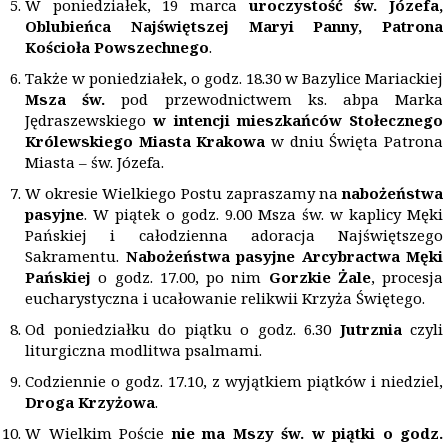
W poniedziałek, 19 marca
uroczystość św. Józefa,
Oblubieńca Najświętszej Maryi Panny, Patrona
Kościoła Powszechnego
.
Także w poniedziałek, o godz. 18.30 w Bazylice Mariackiej
Msza św.
pod przewodnictwem ks. abpa Marka
Jędraszewskiego
w intencji mieszkańców Stołecznego
Królewskiego Miasta Krakowa
w dniu Święta Patrona
Miasta – św. Józefa.
W okresie Wielkiego Postu zapraszamy na
nabożeństwa
pasyjne
. W piątek o godz. 9.00 Msza św. w kaplicy Męki
Pańskiej i całodzienna adoracja Najświętszego
Sakramentu.
Nabożeństwa pasyjne Arcybractwa Męki
Pańskiej
o godz. 17.00, po nim
Gorzkie Żale
, procesja
eucharystyczna i ucałowanie relikwii Krzyża Świętego.
Od poniedziałku do piątku o godz. 6.30
Jutrznia
czyli
liturgiczna modlitwa psalmami.
Codziennie o godz. 17.10, z wyjątkiem piątków i niedziel,
Droga Krzyżowa
.
W Wielkim Poście
nie ma Mszy św. w piątki o godz.