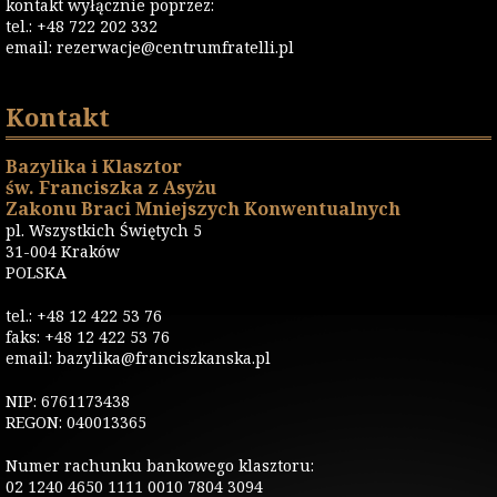
kontakt wyłącznie poprzez:
tel.: +48 722 202 332
email:
rezerwacje@centrumfratelli.pl
Kontakt
Bazylika i Klasztor
św. Franciszka z Asyżu
Zakonu Braci Mniejszych Konwentualnych
pl. Wszystkich Świętych 5
31-004 Kraków
POLSKA
tel.: +48 12 422 53 76
faks: +48 12 422 53 76
email: bazylika@franciszkanska.pl
NIP: 6761173438
REGON: 040013365
Numer rachunku bankowego klasztoru:
02 1240 4650 1111 0010 7804 3094