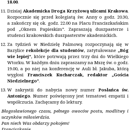
18.00
.
Dzisiaj
Akademicka Droga Krzyżową ulicami Krakowa
.
Rozpocznie się przed kolegiatą św. Anny o godz. 20.30,
a zakończy się ok. godz. 22.00 na Placu Franciszkańskim
pod „Oknem Papieskim”. Zapraszają duszpasterze i
studenci krakowskich duszpasterstw akademickich.
Za tydzień w Niedzielę Palmową rozpoczynają się w
Bazylice
rekolekcje dla studentów
, zatytułowane
„Bóg
wie lepiej”
, które potrwają przez trzy dni do Wielkiego
Wtorku. W każdym dniu zapraszamy na Mszę św. o godz.
19.00, a po niej na konferencję w Auli bł. Jakuba, którą
wygłosi
Franciszek Kucharczak, redaktor „Gościa
Niedzielnego”
.
W zakrystii do nabycia nowy numer
Posłańca św.
Antoniego
. Numer poświęcony jest tematowi empatii i
współczucia. Zachęcamy do lektury.
Błogosławionego czasu, pełnego owoców postu, modlitwy i
uczynków miłosierdzia.
Pan niech Was obdarzy pokojem!
Franciszkanie