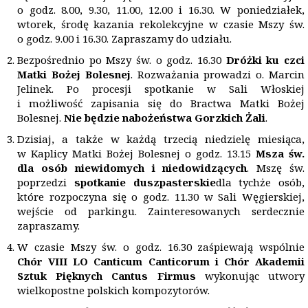
o godz. 8.00, 9.30, 11.00, 12.00 i 16.30. W poniedziałek,
wtorek, środę kazania rekolekcyjne w czasie Mszy św.
o godz. 9.00 i 16.30. Zapraszamy do udziału.
Bezpośrednio po Mszy św. o godz. 16.30
Dróżki ku czci
Matki Bożej Bolesnej
. Rozważania prowadzi o. Marcin
Jelinek. Po procesji spotkanie w Sali Włoskiej
i możliwość zapisania się do Bractwa Matki Bożej
Bolesnej.
Nie będzie nabożeństwa Gorzkich Żali
.
Dzisiaj, a także w każdą trzecią niedzielę miesiąca,
w Kaplicy Matki Bożej Bolesnej o godz. 13.15
Msza św.
dla osób niewidomych i niedowidzących
. Mszę św.
poprzedzi
spotkanie duszpasterskie
dla tychże osób,
które rozpoczyna się o godz. 11.30 w Sali Węgierskiej,
wejście od parkingu. Zainteresowanych serdecznie
zapraszamy.
W czasie Mszy św. o godz. 16.30 zaśpiewają wspólnie
Chór VIII LO Canticum Canticorum i Chór Akademii
Sztuk Pięknych Cantus Firmus
wykonując utwory
wielkopostne polskich kompozytorów.