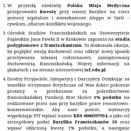
W przyszłą niedzielę
Polska Misja Medyczna
przeprowadzi
kwestę
przy naszej Bazylice na rzecz
pomocy szpitalom i mieszkańcom Aleppo w Syrii –
cywilom, ofiarom konfliktu wojennego.
Ośrodek Studiów Franciszkańskich na Uniwersytecie
Papieskim Jana Pawła II w Krakowie zaprasza na
studia
podyplomowe z franciszkanizmu
. To doskonała okazja,
by pogłębić swoją duchowość oraz odkryć nowy sposób
przeżywania własnej codzienności, zainspirowany
duchowością franciszkańską. Więcej informacji na
plakatach i na stronie internetowej
isf.edu.pl
.
Drodzy Przyjaciele, Sympatycy i Darczyńcy. Dziękując za
wszelkie otrzymane dotychczas od Was dobro pokornie
prosimy o przekazanie za pośrednictwem
franciszkańskiej Fundacji Brat Słońce
1% podatku
na
realizowane przez nas przy bazylice prace remontowo-
konserwatorskie. Aby nam pomóc, wystarczy
wypełniając PIT wpisać numer
KRS 0000397954
, a jako cel
szczegółowy podać
Bazylika Franciszkanów 10
oraz
wpisać obliczoną kwotę 1% podatku, a następnie