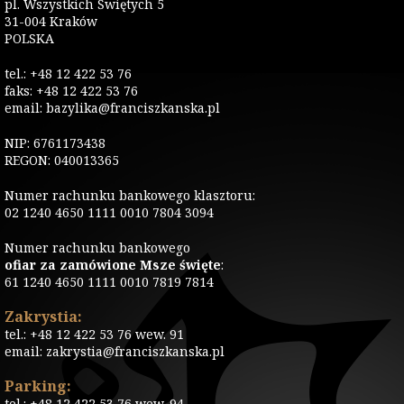
pl. Wszystkich Świętych 5
31-004 Kraków
POLSKA
tel.: +48 12 422 53 76
faks: +48 12 422 53 76
email: bazylika@franciszkanska.pl
NIP: 6761173438
REGON: 040013365
Numer rachunku bankowego klasztoru:
02 1240 4650 1111 0010 7804 3094
Numer rachunku bankowego
ofiar za zamówione Msze święte
:
61 1240 4650 1111 0010 7819 7814
Zakrystia:
tel.: +48 12 422 53 76 wew. 91
email: zakrystia@franciszkanska.pl
Parking:
tel.: +48 12 422 53 76 wew. 94