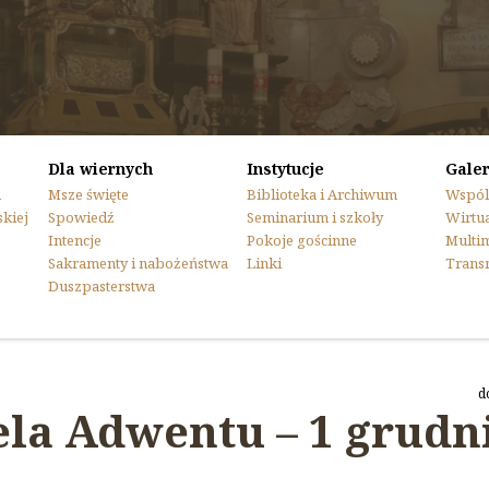
Dla wiernych
Instytucje
Galer
n
Msze święte
Biblioteka i Archiwum
Wspól
skiej
Spowiedź
Seminarium i szkoły
Wirtua
Intencje
Pokoje gościnne
Multi
Sakramenty i nabożeństwa
Linki
Trans
Duszpasterstwa
d
ela Adwentu – 1 grudni