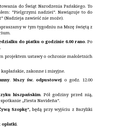
otowania do Świąt Narodzenia Pańskiego. To
łem: ”Pielgrzymi nadziei”. Nawiązuje to do
” (Nadzieja zawieść nie może).
apraszamy w tym tygodniu na Mszę świętą z
rium.
edzialku do piatku o godzinie 6.00 rano
. Po
.
im projektem ustawy o ochronie małoletnich
 kapłańskie, zakonne i misyjne.
anny
.
Mszy św. odpustowej
o godz. 12.00
ęzyku hiszpańskim
. Pół godziny przed nią,
 spotkanie „Fiesta Navideña”.
Żywą Szopkę”,
będą przy wyjściu z Bazyliki
z
opłatki
.