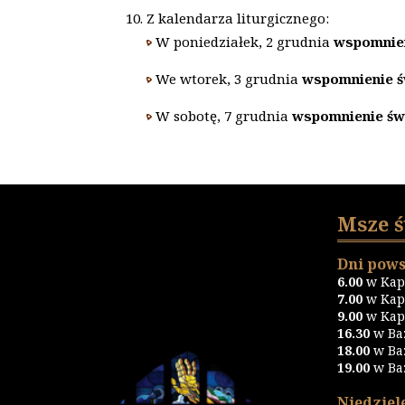
Z kalendarza liturgicznego:
W poniedziałek, 2 grudnia
wspomnien
We wtorek, 3 grudnia
wspomnienie ś
W sobotę, 7 grudnia
wspomnienie św
Msze 
Dni pows
6.00
w Kapl
7.00
w Kapl
9.00
w Kapl
16.30
w Ba
18.00
w Ba
19.00
w Ba
Niedziele