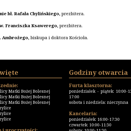
ie bł. Rafała Chylińskiego,
prezbitera.
w. Franciszka Ksawerego,
prezbitera.
. Ambrożego,
biskupa i doktora Kościoła.
święte
Godziny otwarcia
zednie:
Furta klasztorna:
icy Matki Bożej Bolesnej
poniedziałek - piątek: 10:00-13
icy Matki Bożej Bolesnej
17:00
icy Matki Bożej Bolesnej
sobota i niedziela: nieczynna
zylice
Kancelaria:
zylice
zylice
poniedziałek: 16:00-17:30
czwartek: 10:00-11:30
 i uroczystości:
sobota: 10:00-11:30