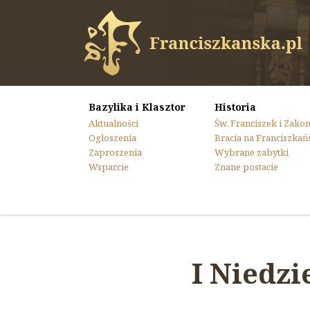
Bazylika i Klasztor
Historia
Aktualności
Św. Franciszek i Zako
Ogłoszenia
Bracia na Franciszkań
Zaproszenia
Wybrane zabytki
Wsparcie
Znane postacie
I Niedzi