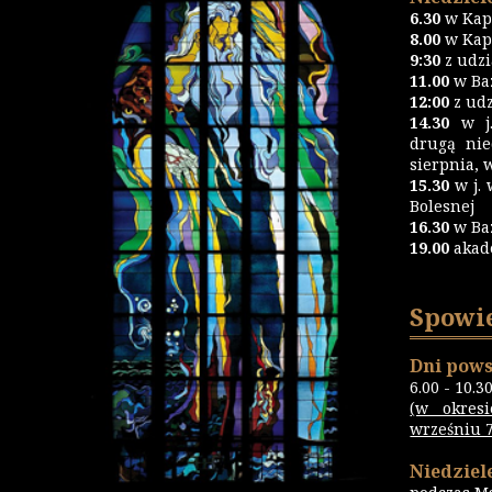
6.30
w Kapl
8.00
w Kapl
9:30
z udz
11.00
w Baz
12:00
z udz
14.30
w j.
drugą nie
sierpnia, 
15.30
w j. 
Bolesnej
16.30
w Ba
19.00
akad
Spowi
Dni pows
6.00 - 10.3
(w okres
wrześniu 7.
Niedziele