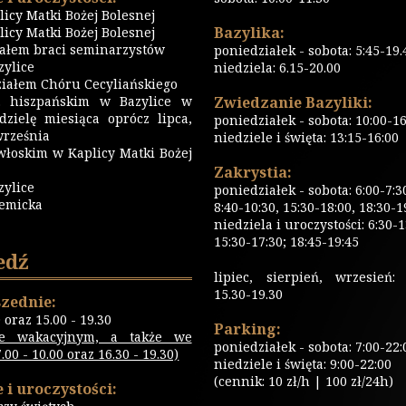
icy Matki Bożej Bolesnej
Bazylika:
icy Matki Bożej Bolesnej
iałem braci seminarzystów
poniedziałek - sobota: 5:45-19.
ylice
niedziela: 6.15-20.00
iałem Chóru Cecyliańskiego
 hiszpańskim w Bazylice w
Zwiedzanie Bazyliki:
dzielę miesiąca oprócz lipca,
poniedziałek - sobota: 10:00-16
września
niedziele i święta: 13:15-16:00
włoskim w Kaplicy Matki Bożej
Zakrystia:
zylice
poniedziałek - sobota: 6:00-7:3
emicka
8:40-10:30, 15:30-18:00, 18:30-1
niedziela i uroczystości: 6:30-1
15:30-17:30; 18:45-19:45
edź
lipiec, sierpień, wrzesień: 
15.30-19.30
zednie:
0 oraz 15.00 - 19.30
Parking:
ie wakacyjnym, a także we
poniedziałek - sobota: 7:00-22:
00 - 10.00 oraz 16.30 - 19.30)
niedziele i święta: 9:00-22:00
(cennik: 10 zł/h | 100 zł/24h)
 i uroczystości: