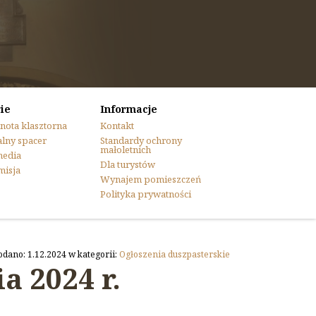
ie
Informacje
nota klasztorna
Kontakt
lny spacer
Standardy ochrony
małoletnich
media
Dla turystów
misja
Wynajem pomieszczeń
Polityka prywatności
odano: 1.12.2024 w kategorii:
Ogłoszenia duszpasterskie
a 2024 r.