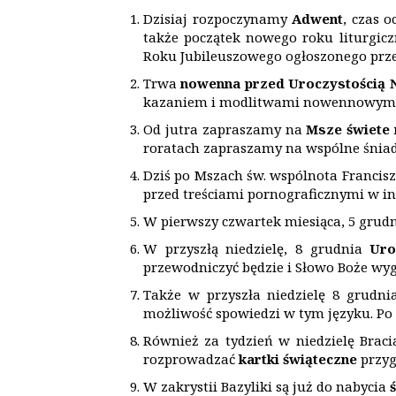
Dzisiaj rozpoczynamy
Adwent
, czas 
także początek nowego roku liturgicz
Roku Jubileuszowego ogłoszonego przez
Trwa
nowenna przed Uroczystością 
kazaniem i modlitwami nowennowymi o 
Od jutra zapraszamy na
Msze świete 
roratach zapraszamy na wspólne śniad
Dziś po Mszach św. wspólnota Francis
przed treściami pornograficznymi w in
W pierwszy czwartek miesiąca, 5 grudni
W przyszłą niedzielę, 8 grudnia
Uro
przewodniczyć będzie i Słowo Boże wyg
Także w przyszła niedzielę 8 grudni
możliwość spowiedzi w tym języku. Po 
Również za tydzień w niedzielę Brac
rozprowadzać
kartki świąteczne
przyg
W zakrystii Bazyliki są już do nabycia