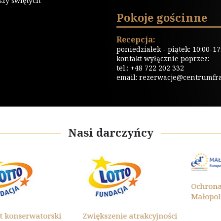
szy świętych
Pokoje gościnne
Recepcja:
poniedziałek - piątek: 10:00-17
kontakt wyłącznie poprzez:
tel.: +48 722 202 332
email:
rezerwacje@centrumfrat
Nasi darczyńcy
Ochrona Zab
Małopolski 20
erwatorski
Zwiększenie atrakcyjności