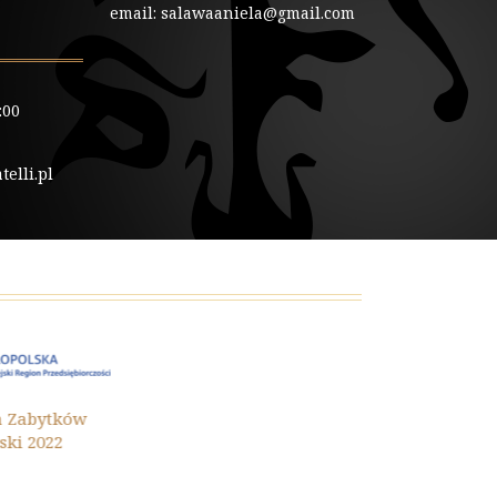
email: salawaaniela@gmail.com
:00
elli.pl
Ochrona Zaby
ytków
Małopolski 202
22