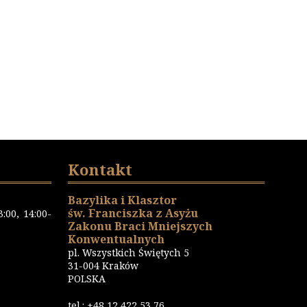
Kontakt
Bazylika i Klasztor
św. Franciszka z Asyżu
:00, 14:00-
Zakonu Braci Mniejszych
Konwentualnych
pl. Wszystkich Świętych 5
31-004 Kraków
POLSKA
tel.: +48 12 422 53 76