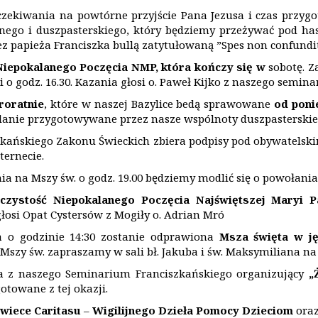
oczekiwania na powtórne przyjście Pana Jezusa i czas przyg
nego i duszpasterskiego, który będziemy przeżywać pod has
 papieża Franciszka bullą zatytułowaną ”Spes non confundit
Niepokalanego Poczę
cia NMP, która kończy się w
sobotę. Z
godz. 16.30. Kazania głosi o. Paweł Kijko z naszego semina
roratnie
, które w naszej Bazylice bedą sprawowane
od poni
anie przygotowywane przez nasze wspólnoty duszpasterskie
zkańskiego Zakonu Świeckich zbiera podpisy pod obywatelsk
ternecie.
a na Mszy św. o godz. 19.00 będziemy modlić się o powołania
czystość Niepokalanego Poczęcia Najświętszej Maryi P
łosi Opat Cystersów z Mogiły o. Adrian Mró
a o godzinie 14:30 zostanie odprawiona
Msza święta w j
Mszy św. zapraszamy w sali bł. Jakuba i św. Maksymiliana na
ia z naszego Seminarium Franciszkańskiego organizujący
„
otowane z tej okazji.
świece Caritasu
–
Wigilijnego Dzieła Pomocy Dzieciom
ora