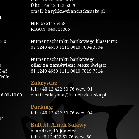
faks: +48 12 422 53 76
email: bazylika@franciszkanska.pl
45
NIP: 6761173438
REGON: 040013365
:00
Numer rachunku bankowego klasztoru:
02 1240 4650 1111 0010 7804 3094
Numer rachunku bankowego
0,
ofiar za zamówione Msze święte
:
9:45
61 1240 4650 1111 0010 7819 7814
3:00;
Zakrystia:
tel.: +48 12 422 53 76 wew. 91
6.00-10.00,
email: zakrystia@franciszkanska.pl
Parking:
tel.: +48 12 422 53 76 wew. 94
00
Kult bł. Anieli Salawy:
o. Andrzej Hejnowicz
tel: +48 12 422 53 76 wew. 60