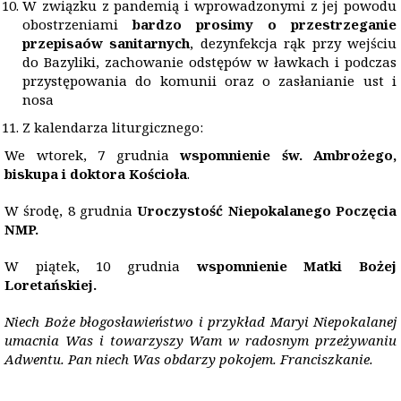
W związku z pandemią i wprowadzonymi z jej powodu
obostrzeniami
bardzo prosimy o przestrzeganie
przepisa
ó
w sanitarnych
, dezynfekcja rąk przy wejściu
do Bazyliki, zachowanie odstępów w ławkach i podczas
przystępowania do komunii oraz o zasłanianie ust i
nosa
Z kalendarza liturgicznego:
We wtorek, 7 grudnia
wspomnienie św. Ambrożego,
biskupa i doktora Koś
cio
ła
.
W środę, 8 grudnia
Uroczystość Niepokalanego Poczę
cia
NMP.
W piątek, 10 grudnia
wspomnienie Matki Bożej
Loretańskiej.
Niech Boże bł
ogos
ławieństwo i przykład Maryi Niepokalanej
umacnia Was i towarzyszy Wam w radosnym przeżywaniu
Adwentu. Pan niech Was obdarzy pokojem. Franciszkanie.