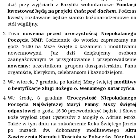
dziś przy wyjściach z Bazyliki wolontariusze
Fundacji
kwestować będą na projekt
Cuda pod dachem
.
Podczas
kwesty rozdawane będzie sianko bożonarodzeniowe na
stół wigilijny.
Trwa
nowenna przed uroczystością Niepokalanego
Poczę
cia NMP.
Codziennie do wtorku zapraszamy na
godz. 16.30 na Msze święte z kazaniem i modlitwami
nowennowymi. Już dziś dziękujemy osobom
zaangażowanym w przygotowanie i przeprowadzenie
nowenny
: uczestnikom, grupom duszpasterskim, Panu
organiście, klerykom, celebransom i kaznodziejom.
We wtorek, 7 grudnia po każdej Mszy świętej
modlitwy
o beatyfikacje Sługi Bożego o. Wenantego Katarzyńca
.
We środę, 8 grudnia
Uroczystość Niepokalanego
Poczęcia Najświętszej Maryi Panny
.
Mszy świętej
odpustowej
o godz. 16.30 przewodniczyć będzie i Słowo
Boże wygłosi Opat Cystersów z Mogiły o. Adrian Mróz.
Także w tym dniu na zakończenie Roku Świętego Józefa
po mszach św. dokonamy modlitewnego
Aktu
Zawierzenia Narodu i Kościoła w Polsce św. Józefowi.