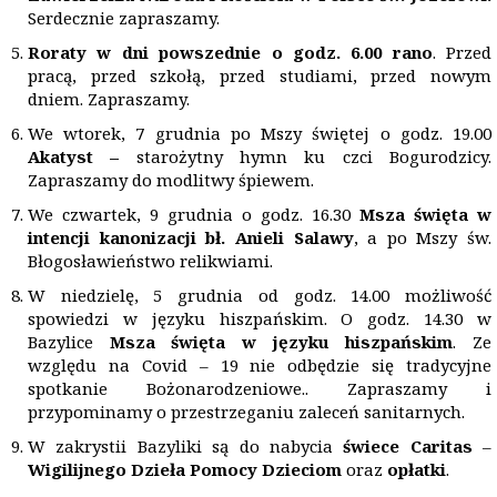
Serdecznie zapraszamy.
Roraty
w dni powszednie o godz. 6.00 rano
. Przed
pracą, przed szkołą, przed studiami, przed nowym
dniem. Zapraszamy.
We wtorek, 7 grudnia po Mszy świętej o godz. 19.00
Akatyst –
starożytny hymn ku czci Bogurodzicy.
Zapraszamy do modlitwy śpiewem.
We czwartek, 9 grudnia o godz. 16.30
Msza święta w
intencji kanonizacji bł. Anieli Salawy
, a po Mszy św.
Błogosławieństwo relikwiami.
W niedzielę, 5 grudnia od godz. 14.00 możliwość
spowiedzi w języku hiszpańskim. O godz. 14.30 w
Bazylice
Msza święta w języku hiszpańskim
. Ze
względu na Covid – 19 nie odbędzie się tradycyjne
spotkanie Bożonarodzeniowe.. Zapraszamy i
przypominamy o przestrzeganiu zaleceń sanitarnych.
W zakrystii Bazyliki są do nabycia
świece Caritas
–
Wigilijnego Dzieła Pomocy Dzieciom
oraz
opłatki
.