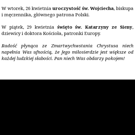
W wtorek, 26 kwietnia
uroczystość św. Wojciecha
, biskupa
i męczennika, głównego patrona Polski.
W piątek, 29 kwietnia
świę
to
św. Katarzyny ze Sieny
,
dziewicy i doktora Kościoła, patronki Europy.
Radość płynąca ze Zmartwychwstania Chrystusa niech
napeł
nia Was ufno
ścią, że Jego miłosierdzie jest większe od
każdej ludzkiej sł
abo
ści. Pan niech Was obdarzy pokojem!