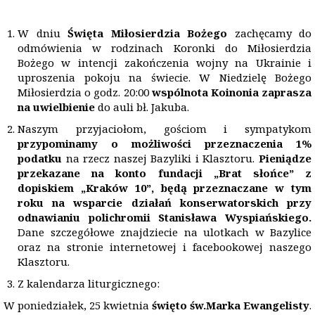
W dniu
Święta Miłosierdzia Bożego
zachęcamy do
odmówienia w rodzinach Koronki do Miłosierdzia
Bożego w intencji zakończenia wojny na Ukrainie i
uproszenia pokoju na świecie. W Niedzielę Bożego
Miłosierdzia o godz. 20:00
wsp
ó
lnota Koinonia zaprasza
na uwielbienie
do auli bł. Jakuba.
Naszym przyjaciołom, gościom i sympatykom
p
rzypominamy o możliwości przeznaczenia 1%
podatku
na rzecz naszej Bazyliki i Klasztoru.
Pieni
ą
dze
przekazane na konto fundacji „Brat słońce” z
dopiskiem
„
Krak
ó
w 10”, b
ę
d
ą
przeznaczane w tym
roku na wsparcie działań konserwatorskich przy
odnawianiu polichromii Stanisława Wyspiańskiego.
Dane szczegółowe znajdziecie na ulotkach w Bazylice
oraz na stronie internetowej i facebookowej naszego
Klasztoru.
Z kalendarza liturgicznego:
W poniedziałek, 25 kwietnia
święto św.Marka Ewangelisty
.