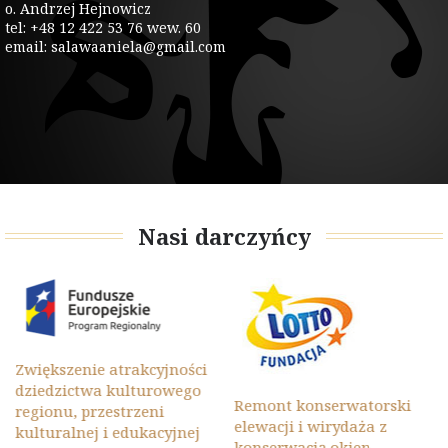
o. Andrzej Hejnowicz
tel: +48 12 422 53 76 wew. 60
email: salawaaniela@gmail.com
Nasi darczyńcy
Zwiększenie atrakcyjności
dziedzictwa kulturowego
Remont konserwatorski
regionu, przestrzeni
elewacji i wirydaża z
kulturalnej i edukacyjnej
konserwacją okien