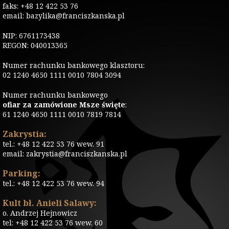
faks: +48 12 422 53 76
email: bazylika@franciszkanska.pl
NIP: 6761173438
REGON: 040013365
Numer rachunku bankowego klasztoru:
02 1240 4650 1111 0010 7804 3094
Numer rachunku bankowego
ofiar za zamówione Msze święte
:
61 1240 4650 1111 0010 7819 7814
Zakrystia:
tel.: +48 12 422 53 76 wew. 91
email: zakrystia@franciszkanska.pl
Parking:
tel.: +48 12 422 53 76 wew. 94
Kult bł. Anieli Salawy:
o. Andrzej Hejnowicz
tel: +48 12 422 53 76 wew. 60