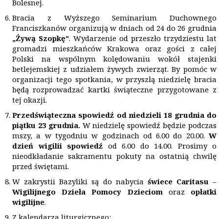
Bolesnej.
Bracia z Wyższego Seminarium Duchownego
Franciszkanów organizują w dniach od 24 do 26 grudnia
„Żywą Szopkę”
. Wydarzenie od przeszło trzydziestu lat
gromadzi mieszkańców Krakowa oraz gości z całej
Polski na wspólnym kolędowaniu wokół stajenki
betlejemskiej z udziałem żywych zwierząt. By pomóc w
organizacji tego spotkania, w przyszłą niedzielę bracia
będą rozprowadzać kartki świąteczne przygotowane z
tej okazji.
Przedświąteczna spowiedź od niedzieli 18 grudnia do
piątku 23 grudnia.
W niedzielę spowiedź będzie podczas
mszy, a w tygodniu w godzinach od 6.00 do 20.00.
W
dzień wigilii spowiedź
od 6.00 do 14.00. Prosimy o
nieodkładanie sakramentu pokuty na ostatnią chwilę
przed świętami.
W zakrystii Bazyliki są do nabycia
świece Caritasu
–
Wigilijnego Dzieła Pomocy Dzieciom
oraz
opłatki
wigilijne
.
Z kalendarza liturgicznego: