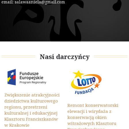
email: salawaaniela@gmail.com
Nasi darczyńcy
Zwiększenie atrakcyjności
dziedzictwa kulturowego
Remont konserwatorski
regionu, przestrzeni
elewacji i wirydaża z
kulturalnej i edukacyjnej
konserwacją okien
Klasztoru Franciszkanów
witrażowych Klasztoru
w Krakowie