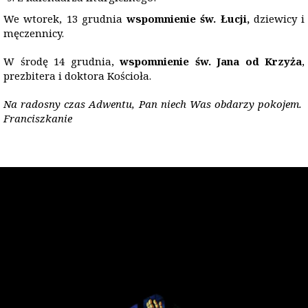
We wtorek, 13 grudnia
wspomnienie
ś
w.
Ł
ucji,
dziewicy i
męczennicy.
W środę 14 grudnia,
wspomnienie św. Jana od Krzyża
,
prezbitera i doktora Kościoła.
Na radosny czas Adwentu, Pan niech Was obdarzy pokojem.
Franciszkanie