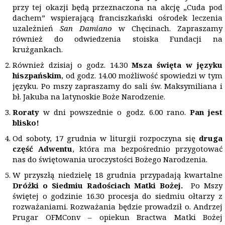
przy tej okazji będą przeznaczona na akcję „Cuda pod
dachem” wspierającą franciszkański ośrodek leczenia
uzależnień
San Damiano
w Chęcinach. Zapraszamy
również do odwiedzenia stoiska Fundacji na
krużgankach.
Również dzisiaj o godz. 14.30
Msza święta w języku
hiszpańskim
, od godz. 14.00 możliwość spowiedzi w tym
języku. Po mszy zapraszamy do sali św. Maksymiliana i
bł. Jakuba na latynoskie Boże Narodzenie.
Roraty
w dni powszednie o godz. 6.00 rano.
Pan jest
blisko!
Od soboty, 17 grudnia w liturgii rozpoczyna się
druga
część Adwentu
, która ma bezpośrednio przygotować
nas do świętowania uroczystości Bożego Narodzenia.
W przyszłą niedzielę 18 grudnia przypadają kwartalne
Dróżki o Siedmiu Radościach Matki Bożej.
Po Mszy
świętej o godzinie 16.30 procesja do siedmiu ołtarzy z
rozważaniami. Rozważania będzie prowadził o. Andrzej
Prugar OFMConv – opiekun Bractwa Matki Bożej