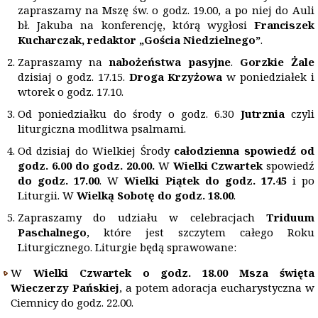
zapraszamy na Mszę św. o godz. 19.00, a po niej do Auli
bł. Jakuba na konferencję, którą wygłosi
Franciszek
Kucharczak, redaktor „Gościa Niedzielnego”
.
Zapraszamy na
nabożeństwa pasyjne
.
Gorzkie Żale
dzisiaj o godz. 17.15.
Droga Krzyżowa
w poniedziałek i
wtorek o godz. 17.10.
Od poniedziałku do środy o godz. 6.30
Jutrznia
czyli
liturgiczna modlitwa psalmami.
Od dzisiaj do Wielkiej Środy
całodzienna spowiedź
od
godz. 6.00 do godz. 20.00.
W
Wielki Czwartek
spowiedź
do godz. 17.00
. W
Wielki Piątek
do godz. 17.45
i po
Liturgii. W
Wielką Sobotę
do godz. 18.00
.
Zapraszamy do udziału w celebracjach
Triduum
Paschalnego
, które jest szczytem całego Roku
Liturgicznego. Liturgie będą sprawowane:
W
Wielki Czwartek o godz. 18.00 Msza święta
Wieczerzy Pańskiej
, a potem adoracja eucharystyczna w
Ciemnicy do godz. 22.00.