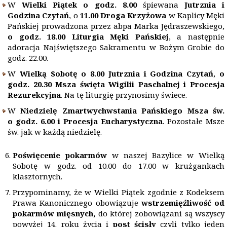
W
Wielki Piątek o godz. 8.00
śpiewana
Jutrznia i
Godzina Czytań
, o
11.00
Droga Krzyżowa
w Kaplicy Męki
Pańskiej prowadzona przez abpa Marka Jędraszewskiego,
o godz. 18.00 Liturgia Męki Pańskiej
, a następnie
adoracja Najświętszego Sakramentu w Bożym Grobie do
godz. 22.00.
W
Wielką Sobotę
o
8.00 Jutrznia i Godzina Czytań
,
o
godz. 20.30 Msza święta Wigilii Paschalnej i Procesja
Rezurekcyjna
. Na tę liturgię przynosimy świece.
W
Niedzielę Zmartwychwstania Pańskiego Msza św.
o godz. 6.00 i Procesja Eucharystyczna
. Pozostałe Msze
św. jak w każdą niedzielę.
Poświęcenie pokarmów
w naszej Bazylice w Wielką
Sobotę w godz. od 10.00 do 17.00 w krużgankach
klasztornych.
Przypominamy, że w Wielki Piątek zgodnie z Kodeksem
Prawa Kanonicznego obowiązuje
wstrzemięźliwość od
pokarmów mięsnych,
do której zobowiązani są wszyscy
powyżej 14. roku życia i
post ścisły
czyli tylko jeden