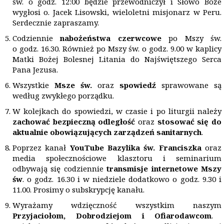
św. o godz. 12:00 będzie przewodniczył i Słowo Boże
wygłosi o. Jacek Lisowski, wieloletni misjonarz w Peru.
Serdecznie zapraszamy.
Codziennie
nabożeństwa czerwcowe
po Mszy św.
o godz. 16.30. Również po Mszy św. o godz. 9.00 w kaplicy
Matki Bożej Bolesnej Litania do Najświętszego Serca
Pana Jezusa.
Wszystkie
Msze św.
oraz
spowiedź
sprawowane są
według zwykłego porządku.
W kolejkach do spowiedzi, w czasie i po liturgii należy
zachować bezpieczną odległość
oraz
stosować się do
aktualnie obowiązujących zarządzeń sanitarnych
.
Poprzez kanał
YouTube
Bazylika św. Franciszka
oraz
media społecznościowe klasztoru i seminarium
odbywają się codziennie
transmisje internetowe Mszy
św
. o godz. 16.30 i w niedziele dodatkowo o godz. 9.30 i
11.00. Prosimy o subskrypcję kanału.
Wyrażamy wdzięczność wszystkim naszym
Przyjaciołom, Dobrodziejom i Ofiarodawcom
.