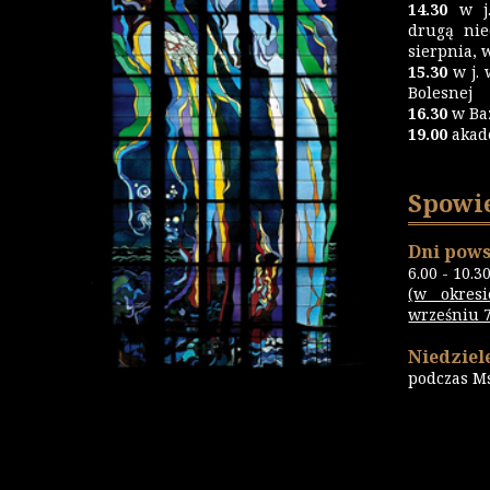
14.30
w j.
drugą nie
sierpnia, 
15.30
w j. 
Bolesnej
16.30
w Ba
19.00
akad
Spowi
Dni pows
6.00 - 10.3
(w okres
wrześniu 7.
Niedziele
podczas M