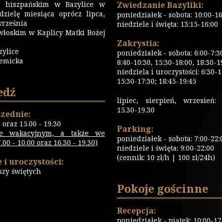
 hiszpańskim w Bazylice w
Zwiedzanie Bazyliki:
dzielę miesiąca oprócz lipca,
poniedziałek - sobota: 10:00-16
września
niedziele i święta: 13:15-16:00
włoskim w Kaplicy Matki Bożej
Zakrystia:
zylice
poniedziałek - sobota: 6:00-7:3
emicka
8:40-10:30, 15:30-18:00, 18:30-1
niedziela i uroczystości: 6:30-1
15:30-17:30; 18:45-19:45
edź
lipiec, sierpień, wrzesień: 
15.30-19.30
zednie:
0 oraz 15.00 - 19.30
Parking:
ie wakacyjnym, a także we
poniedziałek - sobota: 7:00-22:
00 - 10.00 oraz 16.30 - 19.30)
niedziele i święta: 9:00-22:00
(cennik: 10 zł/h | 100 zł/24h)
 i uroczystości:
szy świętych
Pokoje gościnne
Recepcja:
poniedziałek - piątek: 10:00-17