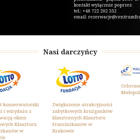
kontakt wyłącznie poprzez:
tel.: +48 722 202 332
email:
rezerwacje@centrumfrat
Nasi darczyńcy
Ochrona Zab
Małopolski 20
erwatorski
Zwiększenie atrakcyjności
rydaża z
zabytkowych krużganków
 okien
klasztornych Klasztoru
 Klasztoru
Franciszkanów w
ów w
Krakowie