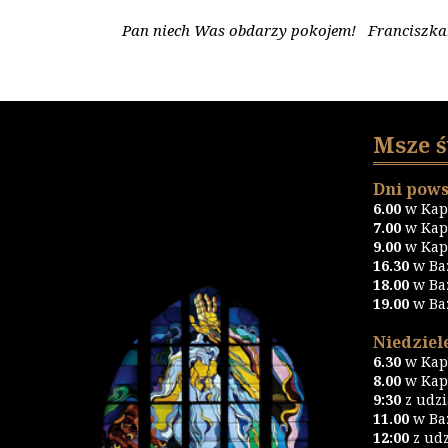
Pan niech Was obdarzy pokojem! Franciszka
Msze 
Dni pows
6.00
w Kapl
7.00
w Kapl
9.00
w Kapl
16.30
w Ba
18.00
w Ba
19.00
w Ba
Niedziele
6.30
w Kapl
8.00
w Kapl
9:30
z udz
11.00
w Baz
12:00
z udz