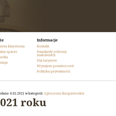
ie
Informacje
nota klasztorna
Kontakt
lny spacer
Standardy ochrony
małoletnich
media
Dla turystów
misja
Wynajem pomieszczeń
Polityka prywatności
odano: 6.02.2021 w kategorii:
Ogłoszenia duszpasterskie
2021 roku