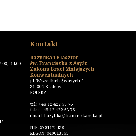
Kontakt
Bazylika i Klasztor
św. Franciszka z Asyżu
:00, 14:00-
Zakonu Braci Mniejszych
Konwentualnych
pl. Wszystkich Świętych 5
31-004 Kraków
POLSKA
tel.: +48 12 422 53 76
faks: +48 12 422 53 76
email: bazylika@franciszkanska.pl
45
NIP: 6761173438
REGON: 040013365