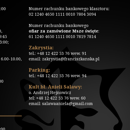
:00
Numer rachunku bankowego klasztoru:
02 1240 4650 1111 0010 7804 3094
Numer rachunku bankowego
0,
ofiar za zamówione Msze święte
:
9:45
61 1240 4650 1111 0010 7819 7814
3:00;
Zakrystia:
tel.: +48 12 422 53 76 wew. 91
6.00-10.00,
email: zakrystia@franciszkanska.pl
Parking:
tel.: +48 12 422 53 76 wew. 94
00
Kult bł. Anieli Salawy:
o. Andrzej Hejnowicz
tel: +48 12 422 53 76 wew. 60
email: salawaaniela@gmail.com
:00