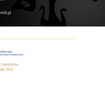
elli.pl
Ochrona Zaby
ytków
Małopolski 202
22