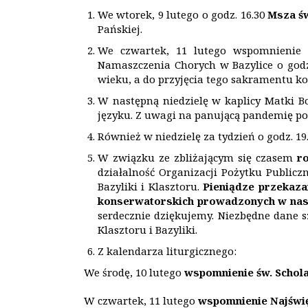
We wtorek, 9 lutego o godz. 16.30
Msza św
Pańskiej.
We czwartek, 11 lutego wspomnieni
Namaszczenia Chorych w Bazylice o godz.
wieku, a do przyjęcia tego sakramentu kon
W następną niedzielę w kaplicy Matki B
języku. Z uwagi na panującą pandemię po
Również w niedzielę za tydzień o godz. 19
W związku ze zbliżającym się czasem
ro
działalność Organizacji Pożytku Public
Bazyliki i Klasztoru.
Pieni
ą
dze przekaza
konserwatorskich prowadzonych w nasz
serdecznie dziękujemy. Niezbędne dane s
Klasztoru i Bazyliki.
Z kalendarza liturgicznego:
We środę, 10 lutego
wspomnienie św. Schola
W czwartek, 11 lutego
wspomnienie Najświę