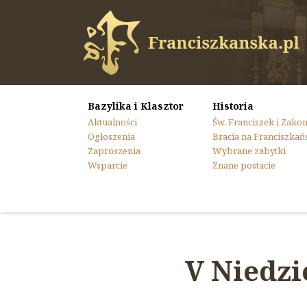
Bazylika i Klasztor
Historia
Aktualności
Św. Franciszek i Zako
Ogłoszenia
Bracia na Franciszkań
Zaproszenia
Wybrane zabytki
Wsparcie
Znane postacie
V Niedzi