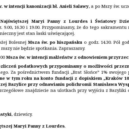
. w intencji kanonizacji bł. Anieli Salawy
, a po Mszy św. ucz
e
Najświętszej Maryi Panny z Lourdes i Światowy Dzi
 9.00, 16.30 i 19.00. Przypominamy, że do tego sakramentu
ieczny jest stan łaski uświęcającej.
ożej Bolesnej
Msza św. po hiszpańsku
o godz. 14.30. Pół g
 mszy nie będzie spotkania. Zapraszamy.
.00
Msza św. w intencji małżeństw z odnowieniem przyrze
zlicze
ń
podatkowych przypominamy o możliwości przez
znego. Za pośrednictwem fundacji „Brat Słońce” 1% swojego
ne w tym roku na konto fundacji z dopiskiem
„
Krak
ó
w 10
ej Bazylice przy odnawianiu polichromii Stanisława Wys
zczegółowe znajdziecie na ulotkach przy wyjściu z Bazyliki 
styki
, dziewicy.
tszej Maryi Panny z Lourdes
.