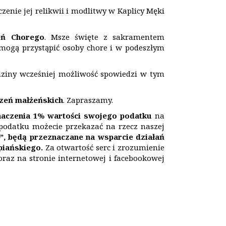
czenie jej relikwii i modlitwy w Kaplicy Męki
eń Chorego
. Msze święte z sakramentem
 mogą przystąpić osoby chore i w podeszłym
odziny wcześniej możliwość spowiedzi w tym
czeń małżeńskich
. Zapraszamy.
naczenia 1% wartości swojego podatku
na
 podatku możecie przekazać na rzecz naszej
”, b
ę
d
ą
przeznaczane na wsparcie działań
piańskiego.
Za otwartość serc i zrozumienie
oraz na stronie internetowej i facebookowej