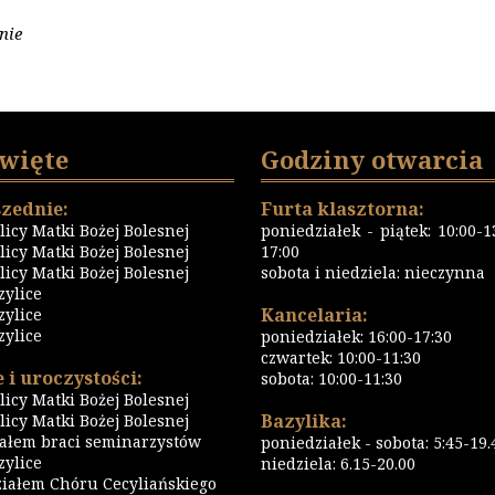
nie
święte
Godziny otwarcia
zednie:
Furta klasztorna:
icy Matki Bożej Bolesnej
poniedziałek - piątek: 10:00-13
icy Matki Bożej Bolesnej
17:00
icy Matki Bożej Bolesnej
sobota i niedziela: nieczynna
zylice
Kancelaria:
zylice
zylice
poniedziałek: 16:00-17:30
czwartek: 10:00-11:30
 i uroczystości:
sobota: 10:00-11:30
icy Matki Bożej Bolesnej
Bazylika:
icy Matki Bożej Bolesnej
iałem braci seminarzystów
poniedziałek - sobota: 5:45-19.
ylice
niedziela: 6.15-20.00
iałem Chóru Cecyliańskiego