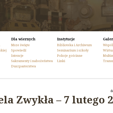
Dla wiernych
Instytucje
Galer
n
Msze święte
Biblioteka i Archiwum
Wspól
skiej
Spowiedź
Seminarium i szkoły
Wirtua
Intencje
Pokoje gościnne
Multi
Sakramenty i nabożeństwa
Linki
Trans
Duszpasterstwa
d
ela Zwykła – 7 lutego 