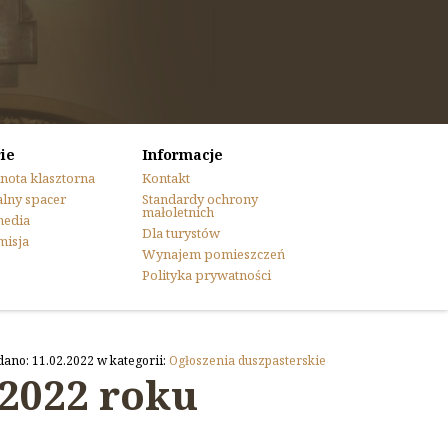
ie
Informacje
nota klasztorna
Kontakt
lny spacer
Standardy ochrony
małoletnich
media
Dla turystów
misja
Wynajem pomieszczeń
Polityka prywatności
dano: 11.02.2022 w kategorii:
Ogłoszenia duszpasterskie
 2022 roku