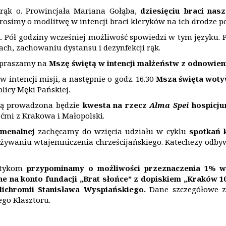
 rąk o. Prowincjała Mariana Gołąba,
dziesięciu braci na
rosimy o modlitwę w intencji braci kleryków na ich drodze p
u
. Pół godziny wcześniej możliwość spowiedzi w tym języku. 
h, zachowaniu dystansu i dezynfekcji rąk.
zapraszamy na
Mszę świętą w intencji małżeństw z odnowie
w intencji misji, a następnie o godz. 16.30
Msza święta wot
licy Męki Pańskiej.
iką prowadzona będzie
kwesta na rzecz
Alma Spei
hospicj
ećmi z Krakowa i Małopolski.
menalnej
zachęcamy do wzięcia udziału w cyklu
spotkań 
żywaniu wtajemniczenia chrześcijańskiego. Katechezy odbywa
patykom
p
rzypominamy o możliwości przeznaczenia 1% w
e na konto fundacji „Brat słońce” z dopiskiem
„
Krak
ó
w 10
ichromii Stanisława Wyspiańskiego.
Dane szczegółowe zn
ego Klasztoru.