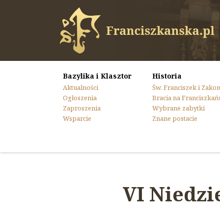
Bazylika i Klasztor
Historia
Aktualności
Św. Franciszek i Zako
Ogłoszenia
Bracia na Franciszkań
Zaproszenia
Wybrane zabytki
Wsparcie
Znane postacie
VI Niedzi