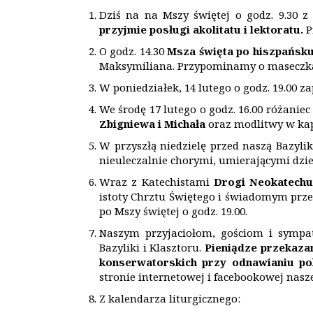
Dziś na na Mszy świętej o godz. 9.30 z
przyjmie posługi akolitatu i lektoratu.
P
O godz. 14.30
Msza święta po hiszpańsk
Maksymiliana. Przypominamy o maseczkac
W poniedziałek, 14 lutego o godz. 19.00 
We środę 17 lutego o godz. 16.00 różaniec 
Zbigniewa i
Micha
ła
oraz modlitwy w kap
W przyszłą niedzielę przed naszą Bazyl
nieuleczalnie chorymi, umierającymi dzi
Wraz z Katechistami
Drogi Neokatechu
istoty Chrztu Świętego i świadomym prze
po Mszy świętej o godz. 19.00.
Naszym przyjaciołom, gościom i sym
Bazyliki i Klasztoru.
Pieni
ą
dze przekazan
konserwatorskich przy odnawianiu pol
stronie internetowej i facebookowej nasz
Z kalendarza liturgicznego: