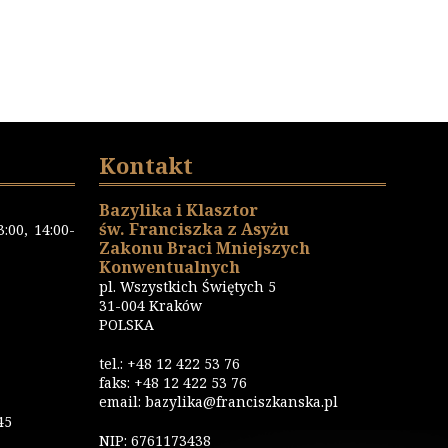
Kontakt
Bazylika i Klasztor
św. Franciszka z Asyżu
:00, 14:00-
Zakonu Braci Mniejszych
Konwentualnych
pl. Wszystkich Świętych 5
31-004 Kraków
POLSKA
tel.: +48 12 422 53 76
faks: +48 12 422 53 76
email: bazylika@franciszkanska.pl
45
NIP: 6761173438