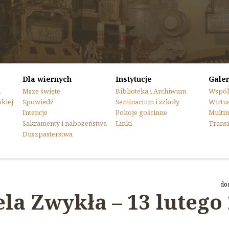
Dla wiernych
Instytucje
Galer
n
Msze święte
Biblioteka i Archiwum
Wspól
skiej
Spowiedź
Seminarium i szkoły
Wirtua
Intencje
Pokoje gościnne
Multi
Sakramenty i nabożeństwa
Linki
Trans
Duszpasterstwa
do
ela Zwykła – 13 lutego