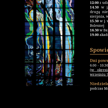
12:00
z udz
14.30
w j.
drugą nie
sierpnia, 
15.30
w j. 
Bolesnej
16.30
w Ba
19.00
akad
Spowi
Dni pows
6.00 - 10.3
(w okres
wrześniu 7.
Niedziele
podczas M