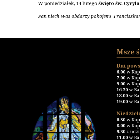
W poniedziałek, 14 lutego
świę
to
św. Cyryl
Pan niech Was obdarzy pokojem! Franciszka
Msze 
Dni pows
6.00
w Kapl
7.00
w Kapl
9.00
w Kapl
16.30
w Ba
18.00
w Ba
19.00
w Ba
Niedziele
6.30
w Kapl
8.00
w Kapl
9:30
z udz
11.00
w Baz