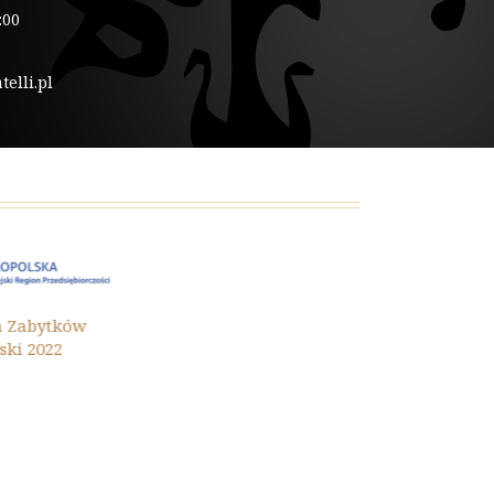
:00
elli.pl
Ochrona Zaby
ytków
Małopolski 202
22