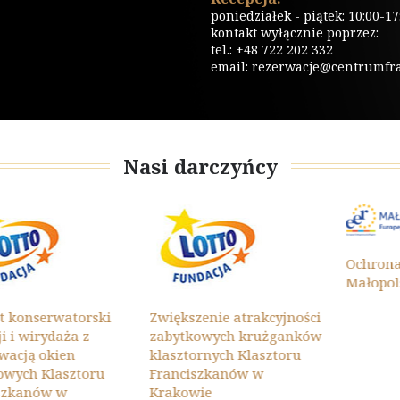
poniedziałek - piątek: 10:00-17
kontakt wyłącznie poprzez:
tel.: +48 722 202 332
email:
rezerwacje@centrumfrat
Nasi darczyńcy
Ochrona Zab
Małopolski 20
erwatorski
Zwiększenie atrakcyjności
rydaża z
zabytkowych krużganków
 okien
klasztornych Klasztoru
 Klasztoru
Franciszkanów w
ów w
Krakowie