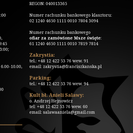
REGON: 040013365
:00
Numer rachunku bankowego klasztoru:
02 1240 4650 1111 0010 7804 3094
Numer rachunku bankowego
0,
ofiar za zamówione Msze święte
:
9:45
61 1240 4650 1111 0010 7819 7814
3:00;
Zakrystia:
tel.: +48 12 422 53 76 wew. 91
6.00-10.00,
email: zakrystia@franciszkanska.pl
Parking:
tel.: +48 12 422 53 76 wew. 94
00
Kult bł. Anieli Salawy:
o. Andrzej Hejnowicz
tel: +48 12 422 53 76 wew. 60
email: salawaaniela@gmail.com