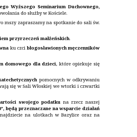
szego Wyższego Seminarium Duchownego,
owołania do służby w Kościele.
Po mszy zapraszamy na spotkanie do sali św.
niem przyrzeczeń małżeńskich
.
ywna
ku czci
bł
ogos
ławionych męczennik
ó
w
um domowego dla dzieci
, które opiekuje się
katechetycznych
pomocnych w odkrywaniu
ją się w Sali Włoskiej we wtorki i czwartki
artości swojego podatku
na rzecz naszej
”, b
ę
d
ą
przeznaczane na wsparcie działań
ajdziecie na ulotkach w Bazylice oraz na