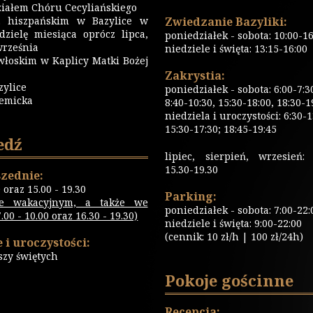
iałem Chóru Cecyliańskiego
 hiszpańskim w Bazylice w
Zwiedzanie Bazyliki:
dzielę miesiąca oprócz lipca,
poniedziałek - sobota: 10:00-16
września
niedziele i święta: 13:15-16:00
włoskim w Kaplicy Matki Bożej
Zakrystia:
zylice
poniedziałek - sobota: 6:00-7:3
emicka
8:40-10:30, 15:30-18:00, 18:30-1
niedziela i uroczystości: 6:30-1
15:30-17:30; 18:45-19:45
edź
lipiec, sierpień, wrzesień: 
15.30-19.30
zednie:
0 oraz 15.00 - 19.30
Parking:
ie wakacyjnym, a także we
poniedziałek - sobota: 7:00-22:
00 - 10.00 oraz 16.30 - 19.30)
niedziele i święta: 9:00-22:00
(cennik: 10 zł/h | 100 zł/24h)
 i uroczystości:
szy świętych
Pokoje gościnne
Recepcja: