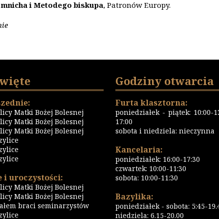
a mnicha i Metodego biskupa
, Patronów Europy.
nie
święte
Godziny otwarcia
zednie:
Furta klasztorna:
icy Matki Bożej Bolesnej
poniedziałek - piątek: 10:00-13
icy Matki Bożej Bolesnej
17:00
icy Matki Bożej Bolesnej
sobota i niedziela: nieczynna
zylice
Kancelaria:
zylice
zylice
poniedziałek: 16:00-17:30
czwartek: 10:00-11:30
 i uroczystości:
sobota: 10:00-11:30
icy Matki Bożej Bolesnej
Bazylika:
icy Matki Bożej Bolesnej
iałem braci seminarzystów
poniedziałek - sobota: 5:45-19.
ylice
niedziela: 6.15-20.00